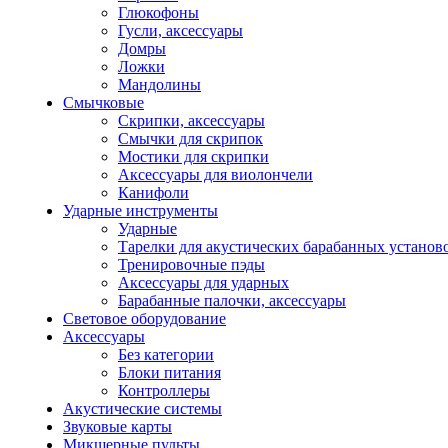
Глюкофоны
Гусли, аксессуары
Домры
Ложки
Мандолины
Смычковые
Скрипки, аксессуары
Смычки для скрипок
Мостики для скрипки
Аксессуары для виолончели
Канифоли
Ударные инструменты
Ударные
Тарелки для акустических барабанных установ
Тренировочные пэды
Аксессуары для ударных
Барабанные палочки, аксессуары
Световое оборудование
Аксессуары
Без категории
Блоки питания
Контроллеры
Акустические системы
Звуковые карты
Микшерные пульты