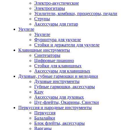
Электро-акустические
Электрогитары
Усилители, комбики, процессоры, педали
Струны
Аксессуары для гитар
Укулеле
Укулеле
Фурнитура для укулеле
Стойки и держатели для укулеле
Клавишные инструменты
Синтезаторы
Цифровые пианино
Стойки для клавишных
Аксессуары для клавишных
Духовые, губные гармошки и мелодики
Духовые инструменты
Губные гармошки, аксессуары
Казу
Аксессуары для духовых
Цуг-флейты, Окарины, Свистки
Перкуссия и народные инструменты
Перкуссия
Балалайки
Блок флейты, аксессуары
Варганы