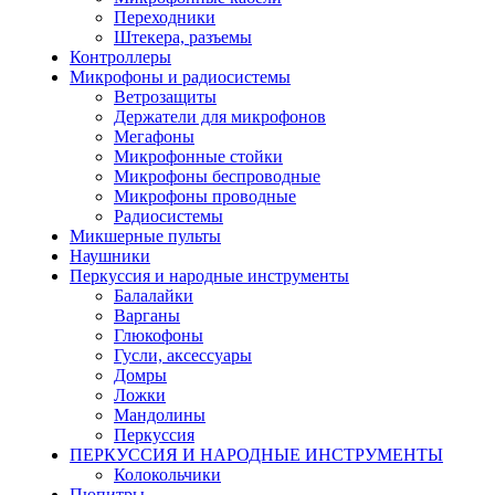
Переходники
Штекера, разъемы
Контроллеры
Микрофоны и радиосистемы
Ветрозащиты
Держатели для микрофонов
Мегафоны
Микрофонные стойки
Микрофоны беспроводные
Микрофоны проводные
Радиосистемы
Микшерные пульты
Наушники
Перкуссия и народные инструменты
Балалайки
Варганы
Глюкофоны
Гусли, аксессуары
Домры
Ложки
Мандолины
Перкуссия
ПЕРКУССИЯ И НАРОДНЫЕ ИНСТРУМЕНТЫ
Колокольчики
Пюпитры