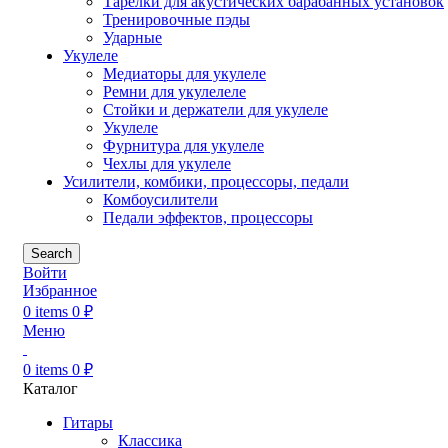
Тарелки для акустических барабанных установок
Тренировочные пэды
Ударные
Укулеле
Медиаторы для укулеле
Ремни для укулелеле
Стойки и держатели для укулеле
Укулеле
Фурнитура для укулеле
Чехлы для укулеле
Усилители, комбики, процессоры, педали
Комбоусилители
Педали эффектов, процессоры
Search
Войти
Избранное
0
items
0
₽
Меню
0
items
0
₽
Каталог
Гитары
Классика