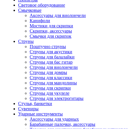
Световое оборудование
Смычковые
Аксессуары для виолончели
Канифоли
Мостики для скрипки
Скрипки, аксессуары
Смычки для скрипок
Струны
Поштучно струны
Струны для акустики
Струны для балалайки
Струны для бас гитар
Струны для виолончели
Струны для домры
Струны для классики
Струны для мандолины
Струны для скрипки
Струны для укулеле
Струны для электрогитары
Стулья, банкетки
Сувениры
Ударные инструменты
Аксессуары для ударных
Барабанные палочки, аксессуары