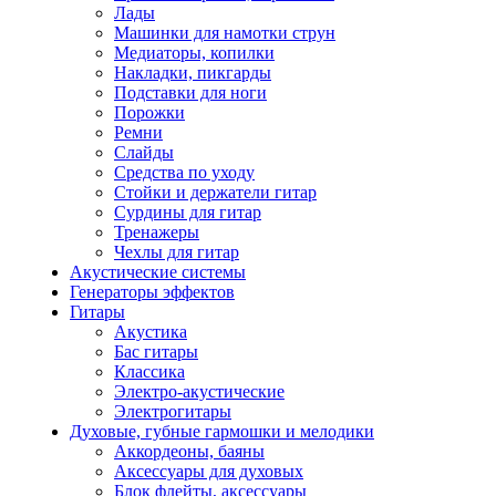
Лады
Машинки для намотки струн
Медиаторы, копилки
Накладки, пикгарды
Подставки для ноги
Порожки
Ремни
Слайды
Средства по уходу
Стойки и держатели гитар
Сурдины для гитар
Тренажеры
Чехлы для гитар
Акустические системы
Генераторы эффектов
Гитары
Акустика
Бас гитары
Классика
Электро-акустические
Электрогитары
Духовые, губные гармошки и мелодики
Аккордеоны, баяны
Аксессуары для духовых
Блок флейты, аксессуары