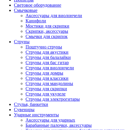
Световое оборудование
Смычковые
Аксессуары для виолончели
Канифоли
Мостики для скрипки
Скрипки, аксессуары
Смычки для скрипок
Струны
Поштучно струны
Струны для акустики
Струны для балалайки
Струны для бас гитар
Струны для виолончели
Струны для домры
Струны для классики
Струны для мандолины
Струны для скрипки
Струны для укулеле
Струны для электрогитары
Стулья, банкетки
Сувениры
Ударные инструменты
Аксессуары для ударных
Барабанные палочки, аксессуары