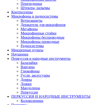
Переходники
Штекера, разъемы
Контроллеры
Микрофоны и радиосистемы
Ветрозащиты
Держатели для микрофонов
Мегафоны
Микрофонные стойки
Микрофоны беспроводные
Микрофоны проводные
Радиосистемы
Микшерные пульты
Наушники
Перкуссия и народные инструменты
Балалайки
Варганы
Глюкофоны
Гусли, аксессуары
Домры
Ложки
Мандолины
Перкуссия
ПЕРКУССИЯ И НАРОДНЫЕ ИНСТРУМЕНТЫ
Колокольчики
Пюпитры