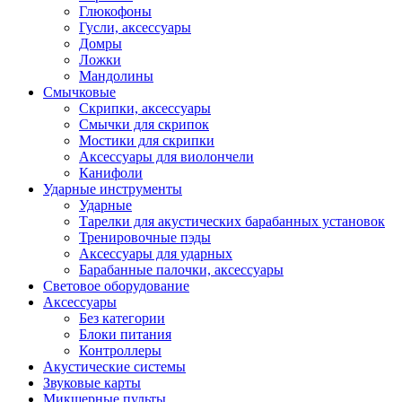
Глюкофоны
Гусли, аксессуары
Домры
Ложки
Мандолины
Смычковые
Скрипки, аксессуары
Смычки для скрипок
Мостики для скрипки
Аксессуары для виолончели
Канифоли
Ударные инструменты
Ударные
Тарелки для акустических барабанных установок
Тренировочные пэды
Аксессуары для ударных
Барабанные палочки, аксессуары
Световое оборудование
Аксессуары
Без категории
Блоки питания
Контроллеры
Акустические системы
Звуковые карты
Микшерные пульты