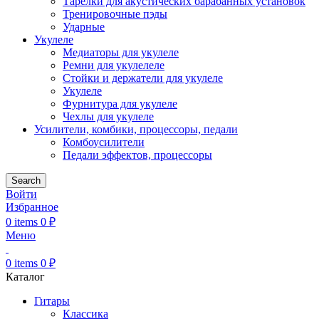
Тарелки для акустических барабанных установок
Тренировочные пэды
Ударные
Укулеле
Медиаторы для укулеле
Ремни для укулелеле
Стойки и держатели для укулеле
Укулеле
Фурнитура для укулеле
Чехлы для укулеле
Усилители, комбики, процессоры, педали
Комбоусилители
Педали эффектов, процессоры
Search
Войти
Избранное
0
items
0
₽
Меню
0
items
0
₽
Каталог
Гитары
Классика