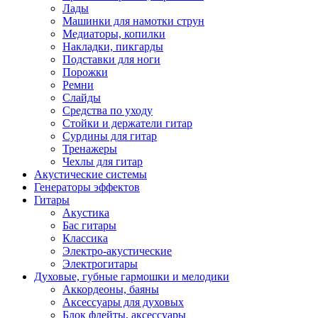
Лады
Машинки для намотки струн
Медиаторы, копилки
Накладки, пикгарды
Подставки для ноги
Порожки
Ремни
Слайды
Средства по уходу
Стойки и держатели гитар
Сурдины для гитар
Тренажеры
Чехлы для гитар
Акустические системы
Генераторы эффектов
Гитары
Акустика
Бас гитары
Классика
Электро-акустические
Электрогитары
Духовые, губные гармошки и мелодики
Аккордеоны, баяны
Аксессуары для духовых
Блок флейты, аксессуары