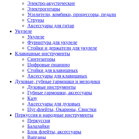
Электро-акустические
Электрогитары
Усилители, комбики, процессоры, педали
Струны
Аксессуары для гитар
Укулеле
Укулеле
Фурнитура для укулеле
Стойки и держатели для укулеле
Клавишные инструменты
Синтезаторы
Цифровые пианино
Стойки для клавишных
Аксессуары для клавишных
Духовые, губные гармошки и мелодики
Духовые инструменты
Губные гармошки, аксессуары
Казу
Аксессуары для духовых
Цуг-флейты, Окарины, Свистки
Перкуссия и народные инструменты
Перкуссия
Балалайки
Блок флейты, аксессуары
Варганы