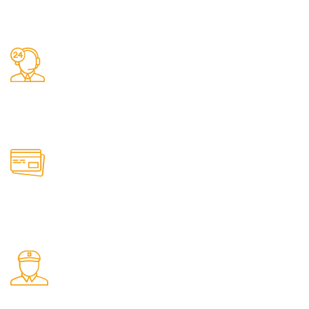
Заказы 24/7
Наш магазин принимает заказы круглосуточно
Онлайн оплата
Удобные способы оплаты товаров на сайте
Быстрая доставка