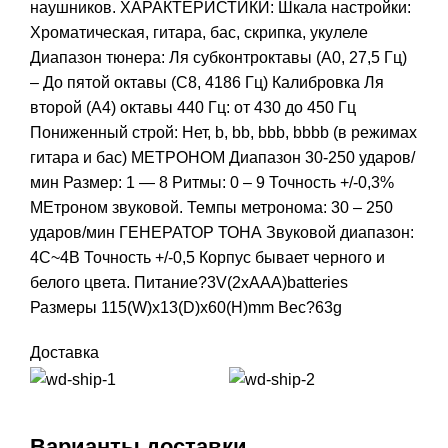
наушников. ХАРАКТЕРИСТИКИ: Шкала настройки:
Хроматическая, гитара, бас, скрипка, укулеле
Диапазон тюнера: Ля субконтроктавы (А0, 27,5 Гц)
– До пятой октавы (С8, 4186 Гц) Калибровка Ля
второй (А4) октавы 440 Гц: от 430 до 450 Гц
Пониженный строй: Нет, b, bb, bbb, bbbb (в режимах
гитара и бас) МЕТРОНОМ Диапазон 30-250 ударов/
мин Размер: 1 — 8 Ритмы: 0 – 9 Точность +/-0,3%
МЕтроном звуковой. Темпы метронома: 30 – 250
ударов/мин ГЕНЕРАТОР ТОНА Звуковой диапазон:
4C~4B Точность +/-0,5 Корпус бывает черного и
белого цвета. Питание?3V(2xAAA)batteries
Размеры 115(W)x13(D)x60(H)mm Вес?63g
Доставка
Варианты доставки