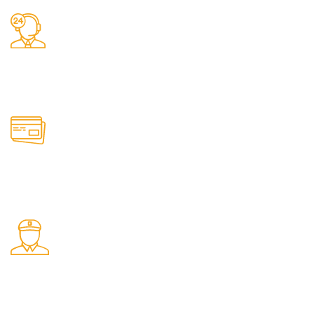
Заказы 24/7
Наш магазин принимает заказы круглосуточно
Онлайн оплата
Удобные способы оплаты товаров на сайте
Быстрая доставка
Доставляем товары по РФ транспортными компаниями
СДЕК и Почта России