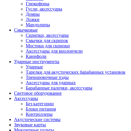
Глюкофоны
Гусли, аксессуары
Домры
Ложки
Мандолины
Смычковые
Скрипки, аксессуары
Смычки для скрипок
Мостики для скрипки
Аксессуары для виолончели
Канифоли
Ударные инструменты
Ударные
Тарелки для акустических барабанных установок
Тренировочные пэды
Аксессуары для ударных
Барабанные палочки, аксессуары
Световое оборудование
Аксессуары
Без категории
Блоки питания
Контроллеры
Акустические системы
Звуковые карты
Микшерные пульты