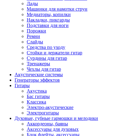
Лады
Машинки для намотки струн
Медиаторы, копилки
Накладки, пикгарды
Подставки для ноги
Порожки
Ремни
Слайды
Средства по уходу
Стойки и держатели гитар
Сурдины для гитар
Тренажеры
Чехлы для гитар
Акустические системы
Генераторы эффектов
Гитары
Акустика
Бас гитары
Классика
Электро-акустические
Электрогитары
Духовые, губные гармошки и мелодики
Аккордеоны, баяны
Аксессуары для духовых
Блок флейты, аксессуары