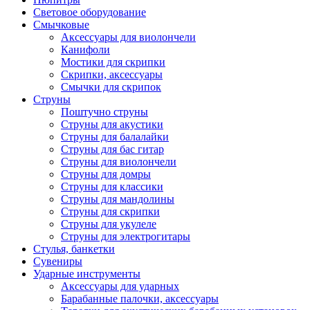
Световое оборудование
Смычковые
Аксессуары для виолончели
Канифоли
Мостики для скрипки
Скрипки, аксессуары
Смычки для скрипок
Струны
Поштучно струны
Струны для акустики
Струны для балалайки
Струны для бас гитар
Струны для виолончели
Струны для домры
Струны для классики
Струны для мандолины
Струны для скрипки
Струны для укулеле
Струны для электрогитары
Стулья, банкетки
Сувениры
Ударные инструменты
Аксессуары для ударных
Барабанные палочки, аксессуары