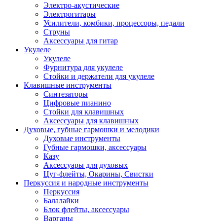
Электро-акустические
Электрогитары
Усилители, комбики, процессоры, педали
Струны
Аксессуары для гитар
Укулеле
Укулеле
Фурнитура для укулеле
Стойки и держатели для укулеле
Клавишные инструменты
Синтезаторы
Цифровые пианино
Стойки для клавишных
Аксессуары для клавишных
Духовые, губные гармошки и мелодики
Духовые инструменты
Губные гармошки, аксессуары
Казу
Аксессуары для духовых
Цуг-флейты, Окарины, Свистки
Перкуссия и народные инструменты
Перкуссия
Балалайки
Блок флейты, аксессуары
Варганы