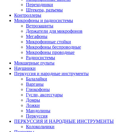
Переходники
Штекера, разъемы
Контроллеры
Микрофоны и радиосистемы
Ветрозащиты
Держатели для микрофонов
Мегафоны
Микрофонные стойки
Микрофоны беспроводные
Микрофоны проводные
Радиосистемы
Микшерные пульты
Наушники
Перкуссия и народные инструменты
Балалайки
Варганы
Глюкофоны
Гусли, аксессуары
Домры
Ложки
Мандолины
Перкуссия
ПЕРКУССИЯ И НАРОДНЫЕ ИНСТРУМЕНТЫ
Колокольчики
Пюпитры