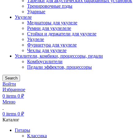
Тарелки для акустических барабанных установок
Тренировочные пэды
Ударные
Укулеле
Медиаторы для укулеле
Ремни для укулелеле
Стойки и держатели для укулеле
Укулеле
Фурнитура для укулеле
Чехлы для укулеле
Усилители, комбики, процессоры, педали
Комбоусилители
Педали эффектов, процессоры
Search
Войти
Избранное
0
items
0
₽
Меню
0
items
0
₽
Каталог
Гитары
Классика