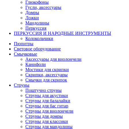
Глюкофоны
Гусли, аксессуары
Домры
Ложки
Мандолины
Перкуссия
ПЕРКУССИЯ И НАРОДНЫЕ ИНСТРУМЕНТЫ
Колокольчики
Пюпитры
Световое оборудование
Смычковые
Аксессуары для виолончели
Канифоли
Мостики для скрипки
Скрипки, аксессуары
Смычки для скрипок
Струны
Поштучно струны
Струны для акустики
Струны для балалайки
Струны для бас гитар
Струны для виолончели
Струны для домры
Струны для классики
Струны для мандолины