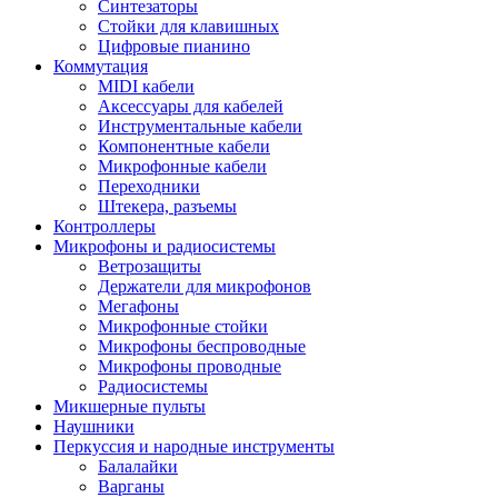
Синтезаторы
Стойки для клавишных
Цифровые пианино
Коммутация
MIDI кабели
Аксессуары для кабелей
Инструментальные кабели
Компонентные кабели
Микрофонные кабели
Переходники
Штекера, разъемы
Контроллеры
Микрофоны и радиосистемы
Ветрозащиты
Держатели для микрофонов
Мегафоны
Микрофонные стойки
Микрофоны беспроводные
Микрофоны проводные
Радиосистемы
Микшерные пульты
Наушники
Перкуссия и народные инструменты
Балалайки
Варганы