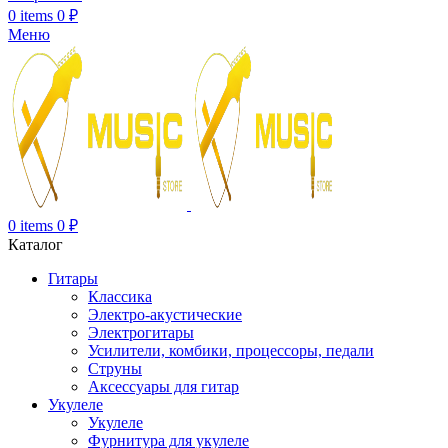
0
items
0
₽
Меню
0
items
0
₽
Каталог
Гитары
Классика
Электро-акустические
Электрогитары
Усилители, комбики, процессоры, педали
Струны
Аксессуары для гитар
Укулеле
Укулеле
Фурнитура для укулеле