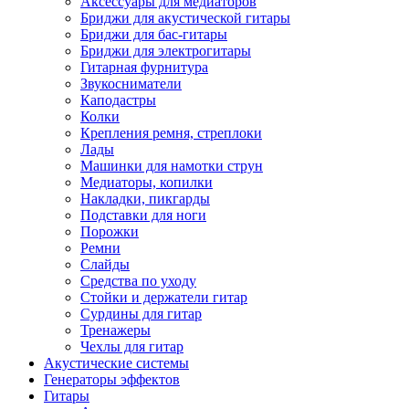
Аксессуары для медиаторов
Бриджи для акустической гитары
Бриджи для бас-гитары
Бриджи для электрогитары
Гитарная фурнитура
Звукосниматели
Каподастры
Колки
Крепления ремня, стреплоки
Лады
Машинки для намотки струн
Медиаторы, копилки
Накладки, пикгарды
Подставки для ноги
Порожки
Ремни
Слайды
Средства по уходу
Стойки и держатели гитар
Сурдины для гитар
Тренажеры
Чехлы для гитар
Акустические системы
Генераторы эффектов
Гитары