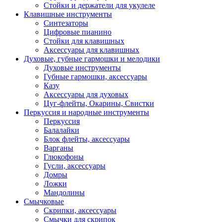
Стойки и держатели для укулеле
Клавишные инструменты
Синтезаторы
Цифровые пианино
Стойки для клавишных
Аксессуары для клавишных
Духовые, губные гармошки и мелодики
Духовые инструменты
Губные гармошки, аксессуары
Казу
Аксессуары для духовых
Цуг-флейты, Окарины, Свистки
Перкуссия и народные инструменты
Перкуссия
Балалайки
Блок флейты, аксессуары
Варганы
Глюкофоны
Гусли, аксессуары
Домры
Ложки
Мандолины
Смычковые
Скрипки, аксессуары
Смычки для скрипок