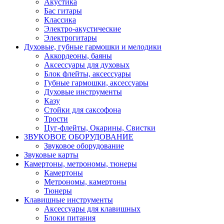
Акустика
Бас гитары
Классика
Электро-акустические
Электрогитары
Духовые, губные гармошки и мелодики
Аккордеоны, баяны
Аксессуары для духовых
Блок флейты, аксессуары
Губные гармошки, аксессуары
Духовые инструменты
Казу
Стойки для саксофона
Трости
Цуг-флейты, Окарины, Свистки
ЗВУКОВОЕ ОБОРУДОВАНИЕ
Звуковое оборудование
Звуковые карты
Камертоны, метрономы, тюнеры
Камертоны
Метрономы, камертоны
Тюнеры
Клавишные инструменты
Аксессуары для клавишных
Блоки питания