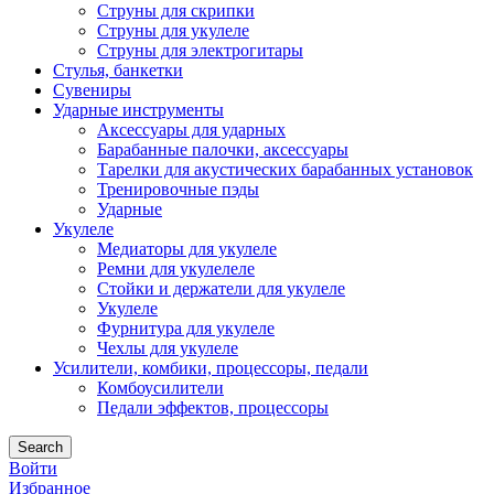
Струны для скрипки
Струны для укулеле
Струны для электрогитары
Стулья, банкетки
Сувениры
Ударные инструменты
Аксессуары для ударных
Барабанные палочки, аксессуары
Тарелки для акустических барабанных установок
Тренировочные пэды
Ударные
Укулеле
Медиаторы для укулеле
Ремни для укулелеле
Стойки и держатели для укулеле
Укулеле
Фурнитура для укулеле
Чехлы для укулеле
Усилители, комбики, процессоры, педали
Комбоусилители
Педали эффектов, процессоры
Search
Войти
Избранное