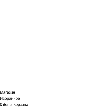
Специализированный магазин по продаже
музыкальных инструментов, звукового и светового
оборудования и аксессуаров
Онлайн оплата:
Наши соц.сети:
© 2026
Музыкальный магазин X-MUSIC
. All rights
reserved
Магазин
Избранное
0
items
Корзина