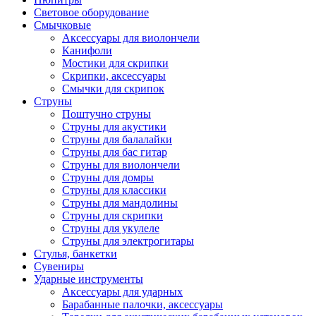
Световое оборудование
Смычковые
Аксессуары для виолончели
Канифоли
Мостики для скрипки
Скрипки, аксессуары
Смычки для скрипок
Струны
Поштучно струны
Струны для акустики
Струны для балалайки
Струны для бас гитар
Струны для виолончели
Струны для домры
Струны для классики
Струны для мандолины
Струны для скрипки
Струны для укулеле
Струны для электрогитары
Стулья, банкетки
Сувениры
Ударные инструменты
Аксессуары для ударных
Барабанные палочки, аксессуары