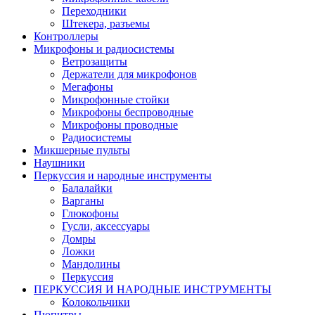
Переходники
Штекера, разъемы
Контроллеры
Микрофоны и радиосистемы
Ветрозащиты
Держатели для микрофонов
Мегафоны
Микрофонные стойки
Микрофоны беспроводные
Микрофоны проводные
Радиосистемы
Микшерные пульты
Наушники
Перкуссия и народные инструменты
Балалайки
Варганы
Глюкофоны
Гусли, аксессуары
Домры
Ложки
Мандолины
Перкуссия
ПЕРКУССИЯ И НАРОДНЫЕ ИНСТРУМЕНТЫ
Колокольчики
Пюпитры