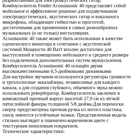
разработанный для электроакустических гитар.
Комбоусилитель Fender Acoustasonic 40 представляет собой
мобильное и эффективное решение для подзвучивания
электроакустических, акустических гитар и вокального
микрофона, обладающее гибкостью и простотой,
достаточными для применения в самых разнообразных
музыкальных (и не только) инсталляциях.
Acoustasonic 40 также может быть использован в качестве
сценического монитора в сочетании с акустической
системой.Мощности 40 Ватт вполне достаточно для
выступлений в помещениях небольшого и среднего размера
без подключения дополнительных систем звукоусиления.
Комбоусилитель Acoustasonic 40 оснащён двумя
высококачественными 6,5-дюймовыми динамиками
Для настройки звучания используются регуляторы громкости
и трехполосные эквалайзеры, независимые для каждого
канала, а для создания глубокого, объемного звука можно
использовать ревербератор. Комбоусилитель заключен в
компактный прочный корпус высотой 27,9 см из лёгкой
пятислойной фанеры толщиной 5/8 дюйма.Для переноски
сверху предусмотрена прочная ручка из литого пластика,
снизу имеются устойчивые ножки. Представленная модель
стильно выглядит в пшенично-коричневом цвете с
текстурным виниловым покрытием.
Технические характеристики: