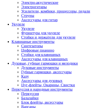
Электро-акустические
Электрогитары
Усилители, комбики, процессоры, педали
Струны
Аксессуары для гитар
Укулеле
Укулеле
Фурнитура для укулеле
Стойки и держатели для укулеле
Клавишные инструменты
Синтезаторы
Цифровые пианино
Стойки для клавишных
Аксессуары для клавишных
Духовые, губные гармошки и мелодики
Духовые инструменты
Губные гармошки, аксессуары
Казу
Аксессуары для духовых
Цуг-флейты, Окарины, Свистки
Перкуссия и народные инструменты
Перкуссия
Балалайки
Блок флейты, аксессуары
Варганы