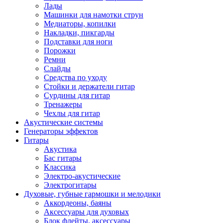
Лады
Машинки для намотки струн
Медиаторы, копилки
Накладки, пикгарды
Подставки для ноги
Порожки
Ремни
Слайды
Средства по уходу
Стойки и держатели гитар
Сурдины для гитар
Тренажеры
Чехлы для гитар
Акустические системы
Генераторы эффектов
Гитары
Акустика
Бас гитары
Классика
Электро-акустические
Электрогитары
Духовые, губные гармошки и мелодики
Аккордеоны, баяны
Аксессуары для духовых
Блок флейты, аксессуары