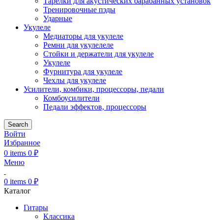
Тарелки для акустических барабанных установок
Тренировочные пэды
Ударные
Укулеле
Медиаторы для укулеле
Ремни для укулелеле
Стойки и держатели для укулеле
Укулеле
Фурнитура для укулеле
Чехлы для укулеле
Усилители, комбики, процессоры, педали
Комбоусилители
Педали эффектов, процессоры
Search
Войти
Избранное
0
items
0
₽
Меню
0
items
0
₽
Каталог
Гитары
Классика