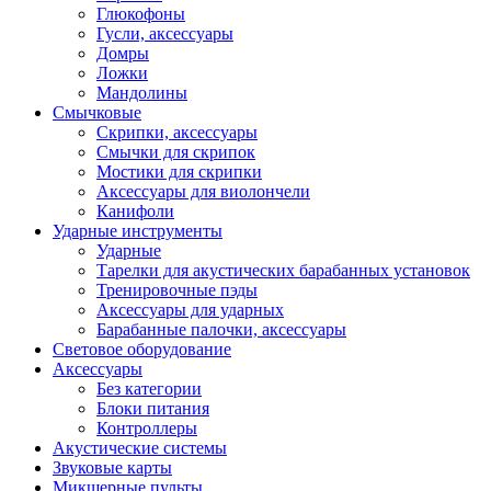
Глюкофоны
Гусли, аксессуары
Домры
Ложки
Мандолины
Смычковые
Скрипки, аксессуары
Смычки для скрипок
Мостики для скрипки
Аксессуары для виолончели
Канифоли
Ударные инструменты
Ударные
Тарелки для акустических барабанных установок
Тренировочные пэды
Аксессуары для ударных
Барабанные палочки, аксессуары
Световое оборудование
Аксессуары
Без категории
Блоки питания
Контроллеры
Акустические системы
Звуковые карты
Микшерные пульты