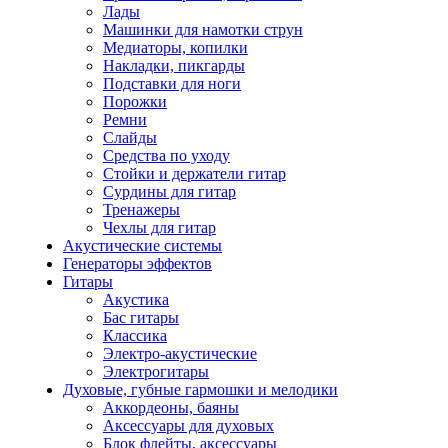
Лады
Машинки для намотки струн
Медиаторы, копилки
Накладки, пикгарды
Подставки для ноги
Порожки
Ремни
Слайды
Средства по уходу
Стойки и держатели гитар
Сурдины для гитар
Тренажеры
Чехлы для гитар
Акустические системы
Генераторы эффектов
Гитары
Акустика
Бас гитары
Классика
Электро-акустические
Электрогитары
Духовые, губные гармошки и мелодики
Аккордеоны, баяны
Аксессуары для духовых
Блок флейты, аксессуары