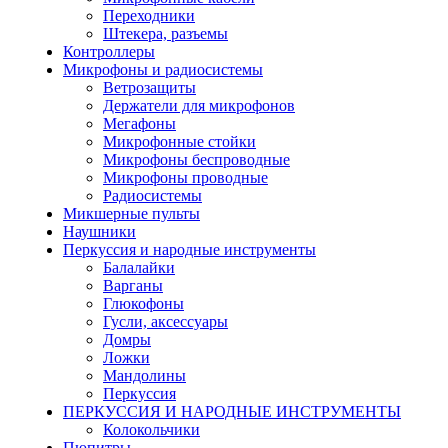
Переходники
Штекера, разъемы
Контроллеры
Микрофоны и радиосистемы
Ветрозащиты
Держатели для микрофонов
Мегафоны
Микрофонные стойки
Микрофоны беспроводные
Микрофоны проводные
Радиосистемы
Микшерные пульты
Наушники
Перкуссия и народные инструменты
Балалайки
Варганы
Глюкофоны
Гусли, аксессуары
Домры
Ложки
Мандолины
Перкуссия
ПЕРКУССИЯ И НАРОДНЫЕ ИНСТРУМЕНТЫ
Колокольчики
Пюпитры