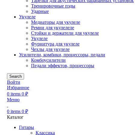
Тарелки для акустических барабанных установок
Тренировочные пэды
Ударные
Укулеле
Медиаторы для укулеле
Ремни для укулелеле
Стойки и держатели для укулеле
Укулеле
Фурнитура для укулеле
Чехлы для укулеле
Усилители, комбики, процессоры, педали
Комбоусилители
Педали эффектов, процессоры
Search
Войти
Избранное
0
items
0
₽
Меню
0
items
0
₽
Каталог
Гитары
Классика