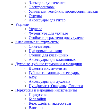
Электро-акустические
Электрогитары
Усилители, комбики, процессоры, педали
Струны
Аксессуары для гитар
Укулеле
Укулеле
Фурнитура для укулеле
Стойки и держатели для укулеле
Клавишные инструменты
Синтезаторы
Цифровые пианино
Стойки для клавишных
Аксессуары для клавишных
Духовые, губные гармошки и мелодики
Духовые инструменты
Губные гармошки, аксессуары
Казу
Аксессуары для духовых
Цуг-флейты, Окарины, Свистки
Перкуссия и народные инструменты
Перкуссия
Балалайки
Блок флейты, аксессуары
Варганы