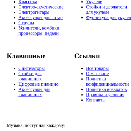
Классика
Укулеле
Электро-акустические
Стойки и держатели
Электрогитары
для укулеле
Аксессуары для гитар
Фурнитура для укулел
Струны
Усилители, комбики,
процессоры, педали
Клавишные
Ссылки
Синтезаторы
Все товары
Стойки для
О магазине
клавишных
Политика
Цифровые пианино
конфиденциальности
Аксессуары для
Политика возвратов
клавишных
Правила и условия
Контакты
Музыка, доступная каждому!