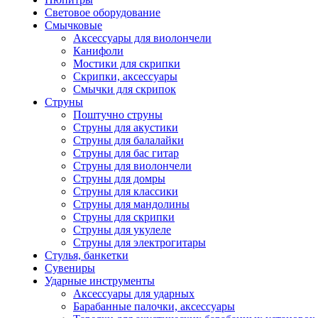
Световое оборудование
Смычковые
Аксессуары для виолончели
Канифоли
Мостики для скрипки
Скрипки, аксессуары
Смычки для скрипок
Струны
Поштучно струны
Струны для акустики
Струны для балалайки
Струны для бас гитар
Струны для виолончели
Струны для домры
Струны для классики
Струны для мандолины
Струны для скрипки
Струны для укулеле
Струны для электрогитары
Стулья, банкетки
Сувениры
Ударные инструменты
Аксессуары для ударных
Барабанные палочки, аксессуары