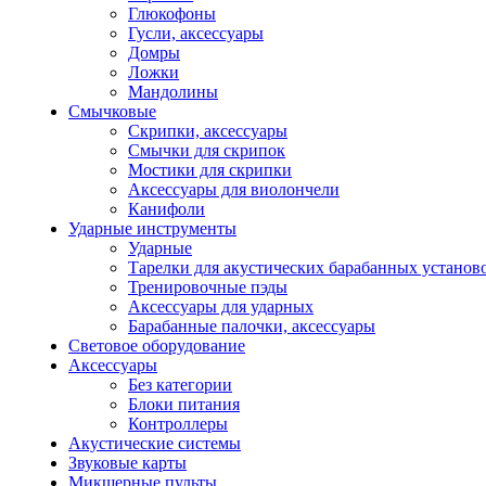
Глюкофоны
Гусли, аксессуары
Домры
Ложки
Мандолины
Смычковые
Скрипки, аксессуары
Смычки для скрипок
Мостики для скрипки
Аксессуары для виолончели
Канифоли
Ударные инструменты
Ударные
Тарелки для акустических барабанных установ
Тренировочные пэды
Аксессуары для ударных
Барабанные палочки, аксессуары
Световое оборудование
Аксессуары
Без категории
Блоки питания
Контроллеры
Акустические системы
Звуковые карты
Микшерные пульты