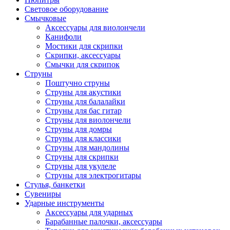
Световое оборудование
Смычковые
Аксессуары для виолончели
Канифоли
Мостики для скрипки
Скрипки, аксессуары
Смычки для скрипок
Струны
Поштучно струны
Струны для акустики
Струны для балалайки
Струны для бас гитар
Струны для виолончели
Струны для домры
Струны для классики
Струны для мандолины
Струны для скрипки
Струны для укулеле
Струны для электрогитары
Стулья, банкетки
Сувениры
Ударные инструменты
Аксессуары для ударных
Барабанные палочки, аксессуары