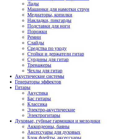
Лады
Машинки для намотки струн
Медиаторы, копилки
Накладки, пикгарды
Подставки для ноги
Порожки
Ремни
Слайды
Средства по уходу
Стойки и держатели гитар
Сурдины для гитар
Тренажеры
Чехлы для гитар
Акустические системы
Генераторы эффектов
Гитары
Акустика
Бас гитары
Классика
Электро-акустические
Электрогитары
Духовые, губные гармошки и мелодики
Аккордеоны, баяны
Аксессуары для духовых
Блок флейты, аксессуары