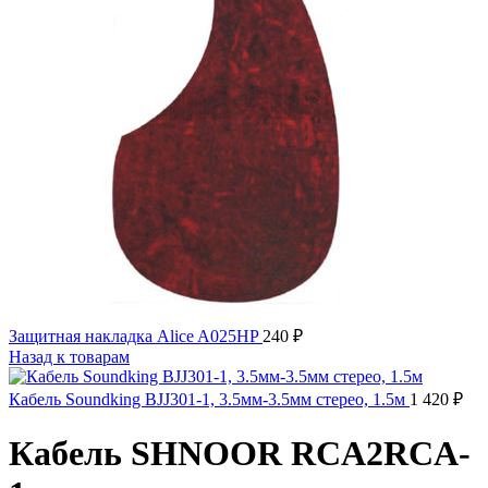
Защитная накладка Alice A025HP
240
₽
Назад к товарам
Кабель Soundking BJJ301-1, 3.5мм-3.5мм стерео, 1.5м
1 420
₽
Кабель SHNOOR RCA2RCA-