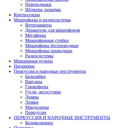
Переходники
Штекера, разъемы
Контроллеры
Микрофоны и радиосистемы
Ветрозащиты
Держатели для микрофонов
Мегафоны
Микрофонные стойки
Микрофоны беспроводные
Микрофоны проводные
Радиосистемы
Микшерные пульты
Наушники
Перкуссия и народные инструменты
Балалайки
Варганы
Глюкофоны
Гусли, аксессуары
Домры
Ложки
Мандолины
Перкуссия
ПЕРКУССИЯ И НАРОДНЫЕ ИНСТРУМЕНТЫ
Колокольчики
Пюпитры