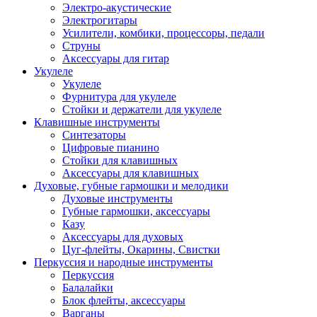
Электро-акустические
Электрогитары
Усилители, комбики, процессоры, педали
Струны
Аксессуары для гитар
Укулеле
Укулеле
Фурнитура для укулеле
Стойки и держатели для укулеле
Клавишные инструменты
Синтезаторы
Цифровые пианино
Стойки для клавишных
Аксессуары для клавишных
Духовые, губные гармошки и мелодики
Духовые инструменты
Губные гармошки, аксессуары
Казу
Аксессуары для духовых
Цуг-флейты, Окарины, Свистки
Перкуссия и народные инструменты
Перкуссия
Балалайки
Блок флейты, аксессуары
Варганы