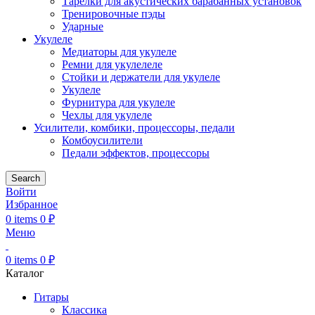
Тарелки для акустических барабанных установок
Тренировочные пэды
Ударные
Укулеле
Медиаторы для укулеле
Ремни для укулелеле
Стойки и держатели для укулеле
Укулеле
Фурнитура для укулеле
Чехлы для укулеле
Усилители, комбики, процессоры, педали
Комбоусилители
Педали эффектов, процессоры
Search
Войти
Избранное
0
items
0
₽
Меню
0
items
0
₽
Каталог
Гитары
Классика