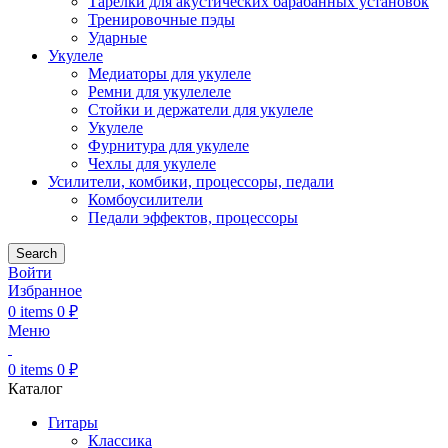
Тарелки для акустических барабанных установок
Тренировочные пэды
Ударные
Укулеле
Медиаторы для укулеле
Ремни для укулелеле
Стойки и держатели для укулеле
Укулеле
Фурнитура для укулеле
Чехлы для укулеле
Усилители, комбики, процессоры, педали
Комбоусилители
Педали эффектов, процессоры
Search
Войти
Избранное
0
items
0
₽
Меню
0
items
0
₽
Каталог
Гитары
Классика