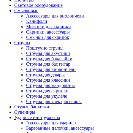
Световое оборудование
Смычковые
Аксессуары для виолончели
Канифоли
Мостики для скрипки
Скрипки, аксессуары
Смычки для скрипок
Струны
Поштучно струны
Струны для акустики
Струны для балалайки
Струны для бас гитар
Струны для виолончели
Струны для домры
Струны для классики
Струны для мандолины
Струны для скрипки
Струны для укулеле
Струны для электрогитары
Стулья, банкетки
Сувениры
Ударные инструменты
Аксессуары для ударных
Барабанные палочки, аксессуары