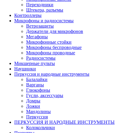
Переходники
Штекера, разъемы
Контроллеры
Микрофоны и радиосистемы
Ветрозащиты
Держатели для микрофонов
Мегафоны
Микрофонные стойки
Микрофоны беспроводные
Микрофоны проводные
Радиосистемы
Микшерные пульты
Наушники
Перкуссия и народные инструменты
Балалайки
Варганы
Глюкофоны
Гусли, аксессуары
Домры
Ложки
Мандолины
Перкуссия
ПЕРКУССИЯ И НАРОДНЫЕ ИНСТРУМЕНТЫ
Колокольчики
Пюпитры