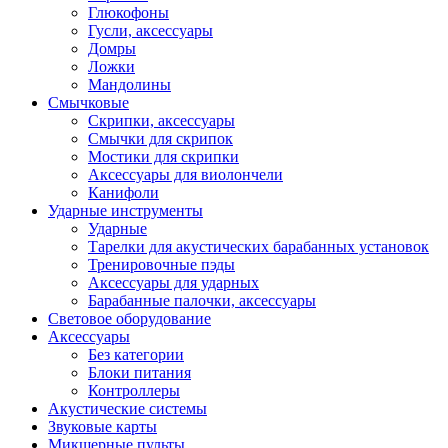
Глюкофоны
Гусли, аксессуары
Домры
Ложки
Мандолины
Смычковые
Скрипки, аксессуары
Смычки для скрипок
Мостики для скрипки
Аксессуары для виолончели
Канифоли
Ударные инструменты
Ударные
Тарелки для акустических барабанных установок
Тренировочные пэды
Аксессуары для ударных
Барабанные палочки, аксессуары
Световое оборудование
Аксессуары
Без категории
Блоки питания
Контроллеры
Акустические системы
Звуковые карты
Микшерные пульты