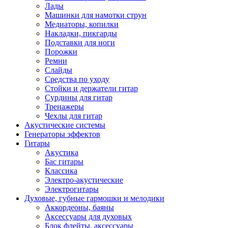
Лады
Машинки для намотки струн
Медиаторы, копилки
Накладки, пикгарды
Подставки для ноги
Порожки
Ремни
Слайды
Средства по уходу
Стойки и держатели гитар
Сурдины для гитар
Тренажеры
Чехлы для гитар
Акустические системы
Генераторы эффектов
Гитары
Акустика
Бас гитары
Классика
Электро-акустические
Электрогитары
Духовые, губные гармошки и мелодики
Аккордеоны, баяны
Аксессуары для духовых
Блок флейты, аксессуары