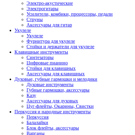
Электро-акустические
Электрогитары
Усилители, комбики, процессоры, педали
Струны
Аксессуары для гитар
Укулеле
Укулеле
Фурнитура для укулеле
Стойки и держатели для укулеле
Клавишные инструменты
Синтезаторы
Цифровые пианино
Стойки для клавишных
Аксессуары для клавишных
Духовые, губные гармошки и мелодики
Духовые инструменты
Губные гармошки, аксессуары
Казу
Аксессуары для духовых
Цуг-флейты, Окарины, Свистки
Перкуссия и народные инструменты
Перкуссия
Балалайки
Блок флейты, аксессуары
Варганы