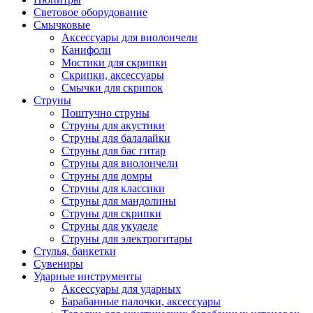
Световое оборудование
Смычковые
Аксессуары для виолончели
Канифоли
Мостики для скрипки
Скрипки, аксессуары
Смычки для скрипок
Струны
Поштучно струны
Струны для акустики
Струны для балалайки
Струны для бас гитар
Струны для виолончели
Струны для домры
Струны для классики
Струны для мандолины
Струны для скрипки
Струны для укулеле
Струны для электрогитары
Стулья, банкетки
Сувениры
Ударные инструменты
Аксессуары для ударных
Барабанные палочки, аксессуары