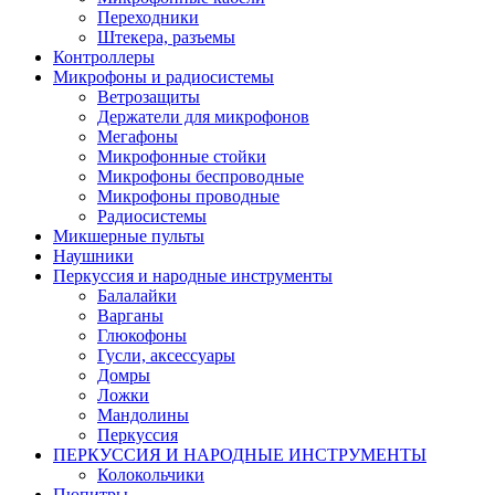
Переходники
Штекера, разъемы
Контроллеры
Микрофоны и радиосистемы
Ветрозащиты
Держатели для микрофонов
Мегафоны
Микрофонные стойки
Микрофоны беспроводные
Микрофоны проводные
Радиосистемы
Микшерные пульты
Наушники
Перкуссия и народные инструменты
Балалайки
Варганы
Глюкофоны
Гусли, аксессуары
Домры
Ложки
Мандолины
Перкуссия
ПЕРКУССИЯ И НАРОДНЫЕ ИНСТРУМЕНТЫ
Колокольчики
Пюпитры