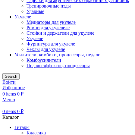
Тарелки для акустических барабанных установок
Тренировочные пэды
Ударные
Укулеле
Медиаторы для укулеле
Ремни для укулелеле
Стойки и держатели для укулеле
Укулеле
Фурнитура для укулеле
Чехлы для укулеле
Усилители, комбики, процессоры, педали
Комбоусилители
Педали эффектов, процессоры
Search
Войти
Избранное
0
items
0
₽
Меню
0
items
0
₽
Каталог
Гитары
Классика