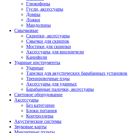
Глюкофоны
Гусли, аксессуары
Домры
Ложки
Мандолины
Смычковые
Скрипки, аксессуары
Смычки для скрипок
Мостики для скрипки
Аксессуары для виолончели
Канифоли
Ударные инструменты
Ударные
Тарелки для акустических барабанных установок
Тренировочные пэды
Аксессуары для ударных
Барабанные палочки, аксессуары
Световое оборудование
Аксессуары
Без категории
Блоки питания
Контроллеры
Акустические системы
Звуковые карты
Микшерные пульты