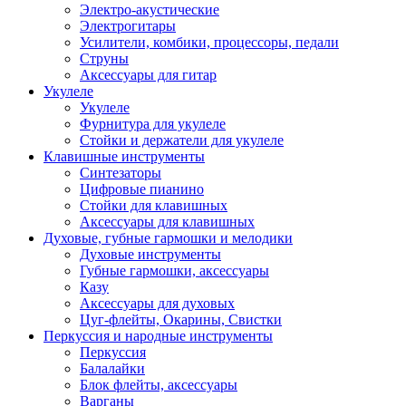
Электро-акустические
Электрогитары
Усилители, комбики, процессоры, педали
Струны
Аксессуары для гитар
Укулеле
Укулеле
Фурнитура для укулеле
Стойки и держатели для укулеле
Клавишные инструменты
Синтезаторы
Цифровые пианино
Стойки для клавишных
Аксессуары для клавишных
Духовые, губные гармошки и мелодики
Духовые инструменты
Губные гармошки, аксессуары
Казу
Аксессуары для духовых
Цуг-флейты, Окарины, Свистки
Перкуссия и народные инструменты
Перкуссия
Балалайки
Блок флейты, аксессуары
Варганы