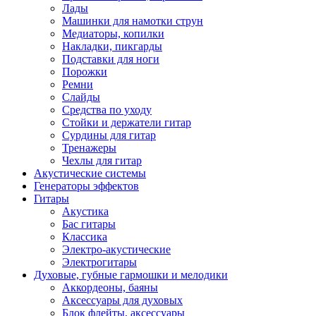
Лады
Машинки для намотки струн
Медиаторы, копилки
Накладки, пикгарды
Подставки для ноги
Порожки
Ремни
Слайды
Средства по уходу
Стойки и держатели гитар
Сурдины для гитар
Тренажеры
Чехлы для гитар
Акустические системы
Генераторы эффектов
Гитары
Акустика
Бас гитары
Классика
Электро-акустические
Электрогитары
Духовые, губные гармошки и мелодики
Аккордеоны, баяны
Аксессуары для духовых
Блок флейты, аксессуары