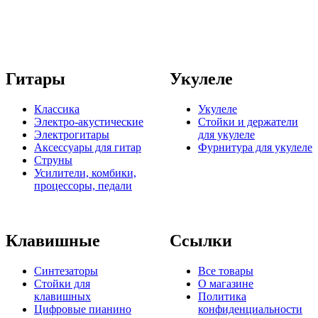
Гитары
Укулеле
Классика
Укулеле
Электро-акустические
Стойки и держатели
Электрогитары
для укулеле
Аксессуары для гитар
Фурнитура для укулеле
Струны
Усилители, комбики,
процессоры, педали
Клавишные
Ссылки
Синтезаторы
Все товары
Стойки для
О магазине
клавишных
Политика
Цифровые пианино
конфиденциальности