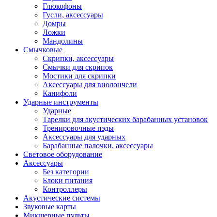
Глюкофоны
Гусли, аксессуары
Домры
Ложки
Мандолины
Смычковые
Скрипки, аксессуары
Смычки для скрипок
Мостики для скрипки
Аксессуары для виолончели
Канифоли
Ударные инструменты
Ударные
Тарелки для акустических барабанных установок
Тренировочные пэды
Аксессуары для ударных
Барабанные палочки, аксессуары
Световое оборудование
Аксессуары
Без категории
Блоки питания
Контроллеры
Акустические системы
Звуковые карты
Микшерные пульты