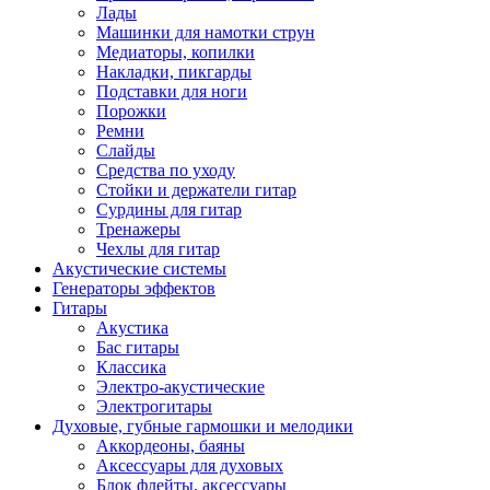
Лады
Машинки для намотки струн
Медиаторы, копилки
Накладки, пикгарды
Подставки для ноги
Порожки
Ремни
Слайды
Средства по уходу
Стойки и держатели гитар
Сурдины для гитар
Тренажеры
Чехлы для гитар
Акустические системы
Генераторы эффектов
Гитары
Акустика
Бас гитары
Классика
Электро-акустические
Электрогитары
Духовые, губные гармошки и мелодики
Аккордеоны, баяны
Аксессуары для духовых
Блок флейты, аксессуары