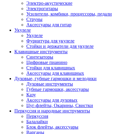
Электро-акустические
Электрогитары
Усилители, комбики, процессоры, педали
Струны
Аксессуары для гитар
Укулеле
Укулеле
Фурнитура для укулеле
Стойки и держатели для укулеле
Клавишные инструменты
Синтезаторы
Цифровые пианино
Стойки для клавишных
Аксессуары для клавишных
Духовые, губные гармошки и мелодики
Духовые инструменты
Губные гармошки, аксессуары
Казу
Аксессуары для духовых
Цуг-флейты, Окарины, Свистки
Перкуссия и народные инструменты
Перкуссия
Балалайки
Блок флейты, аксессуары
Варганы