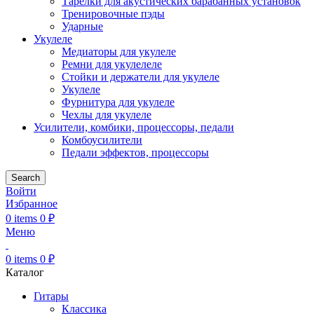
Тарелки для акустических барабанных установок
Тренировочные пэды
Ударные
Укулеле
Медиаторы для укулеле
Ремни для укулелеле
Стойки и держатели для укулеле
Укулеле
Фурнитура для укулеле
Чехлы для укулеле
Усилители, комбики, процессоры, педали
Комбоусилители
Педали эффектов, процессоры
Search
Войти
Избранное
0
items
0
₽
Меню
0
items
0
₽
Каталог
Гитары
Классика