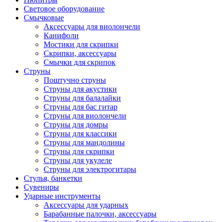
Световое оборудование
Смычковые
Аксессуары для виолончели
Канифоли
Мостики для скрипки
Скрипки, аксессуары
Смычки для скрипок
Струны
Поштучно струны
Струны для акустики
Струны для балалайки
Струны для бас гитар
Струны для виолончели
Струны для домры
Струны для классики
Струны для мандолины
Струны для скрипки
Струны для укулеле
Струны для электрогитары
Стулья, банкетки
Сувениры
Ударные инструменты
Аксессуары для ударных
Барабанные палочки, аксессуары