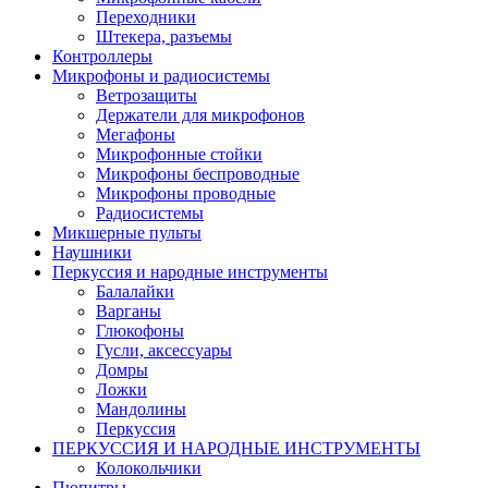
Переходники
Штекера, разъемы
Контроллеры
Микрофоны и радиосистемы
Ветрозащиты
Держатели для микрофонов
Мегафоны
Микрофонные стойки
Микрофоны беспроводные
Микрофоны проводные
Радиосистемы
Микшерные пульты
Наушники
Перкуссия и народные инструменты
Балалайки
Варганы
Глюкофоны
Гусли, аксессуары
Домры
Ложки
Мандолины
Перкуссия
ПЕРКУССИЯ И НАРОДНЫЕ ИНСТРУМЕНТЫ
Колокольчики
Пюпитры