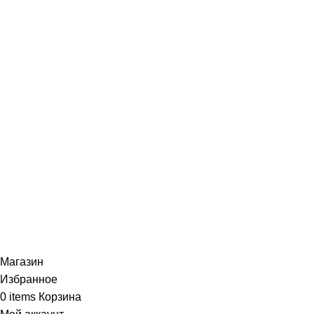
Специализированный магазин по продаже
музыкальных инструментов, звукового и светового
оборудования и аксессуаров
Онлайн оплата:
Наши соц.сети:
© 2026
Музыкальный магазин X-MUSIC
. All rights
reserved
Магазин
Избранное
0
items
Корзина