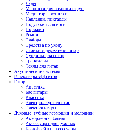
Лады
Машинки для намотки струн
Медиаторы, копилки
Накладки, пикгарды
Подставки для ноги
Порожки
Ремни
Слайды
Средства по уходу
Стойки и держатели гитар
Сурдины для гитар
Тренажеры
Чехлы для гитар
Акустические системы
Генераторы эффектов
Гитары
Акустика
Бас гитары
Классика
Электро-акустические
Электрогитары
Духовые, губные гармошки и мелодики
Аккордеоны, баяны
Аксессуары для духовых
Блок флейты, аксессуары