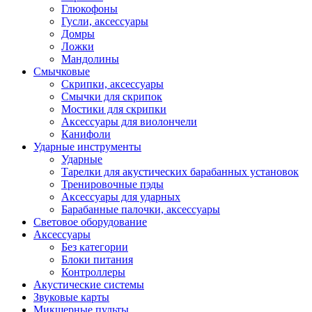
Глюкофоны
Гусли, аксессуары
Домры
Ложки
Мандолины
Смычковые
Скрипки, аксессуары
Смычки для скрипок
Мостики для скрипки
Аксессуары для виолончели
Канифоли
Ударные инструменты
Ударные
Тарелки для акустических барабанных установок
Тренировочные пэды
Аксессуары для ударных
Барабанные палочки, аксессуары
Световое оборудование
Аксессуары
Без категории
Блоки питания
Контроллеры
Акустические системы
Звуковые карты
Микшерные пульты