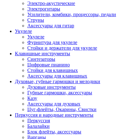
Электро-акустические
Электрогитары
Усилители, комбики, процессоры, педали
Струны
Аксессуары для гитар
Укулеле
Укулеле
Фурнитура для укулеле
Стойки и держатели для укулеле
Клавишные инструменты
Синтезаторы
Цифровые пианино
Стойки для клавишных
Аксессуары для клавишных
Духовые, губные гармошки и мелодики
Духовые инструменты
Губные гармошки, аксессуары
Казу
Аксессуары для духовых
Цуг-флейты, Окарины, Свистки
Перкуссия и народные инструменты
Перкуссия
Балалайки
Блок флейты, аксессуары
Варганы