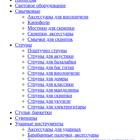
Световое оборудование
Смычковые
Аксессуары для виолончели
Канифоли
Мостики для скрипки
Скрипки, аксессуары
Смычки для скрипок
Струны
Поштучно струны
Струны для акустики
Струны для балалайки
Струны для бас гитар
Струны для виолончели
Струны для домры
Струны для классики
Струны для мандолины
Струны для скрипки
Струны для укулеле
Струны для электрогитары
Стулья, банкетки
Сувениры
Ударные инструменты
Аксессуары для ударных
Барабанные палочки, аксессуары