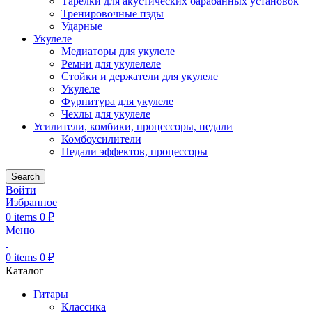
Тарелки для акустических барабанных установок
Тренировочные пэды
Ударные
Укулеле
Медиаторы для укулеле
Ремни для укулелеле
Стойки и держатели для укулеле
Укулеле
Фурнитура для укулеле
Чехлы для укулеле
Усилители, комбики, процессоры, педали
Комбоусилители
Педали эффектов, процессоры
Search
Войти
Избранное
0
items
0
₽
Меню
0
items
0
₽
Каталог
Гитары
Классика