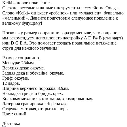
Keiki – новое поколение.
Свежие, веселые и живые инструменты в семействе Ortega.
Слово «Keiki» означает «ребенок» или «младенец», буквально
«маленький». Давайте подготовим следующее поколение к
великому будущему!
Поскольку размер сопранино гораздо меньше, чем сопрано,
мы рекомендуем использовать настройку A D F# B (стандарт)
или D G E A. Это помогает создать правильное натяжение
струн для нежного звучания!
Размер: сопранино.
Мензура: 284мм.
Верхняя дека: окоуме.
Задняя дека и обечайка: окоуме.
Гриф: окоуме.
12 ладов.
Ширина верхнего порожка: 32мм.
Накладка грифа и бридж: орех.
Колковая механика: открытая, хромированная.
Лазерная гравировка «Черепаха».
Отделка: матовая, открытые поры.
Цвет: синий.
Доставка