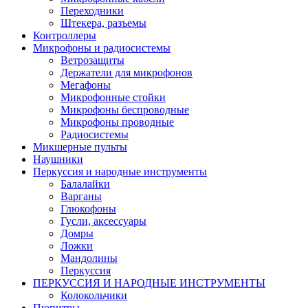
Переходники
Штекера, разъемы
Контроллеры
Микрофоны и радиосистемы
Ветрозащиты
Держатели для микрофонов
Мегафоны
Микрофонные стойки
Микрофоны беспроводные
Микрофоны проводные
Радиосистемы
Микшерные пульты
Наушники
Перкуссия и народные инструменты
Балалайки
Варганы
Глюкофоны
Гусли, аксессуары
Домры
Ложки
Мандолины
Перкуссия
ПЕРКУССИЯ И НАРОДНЫЕ ИНСТРУМЕНТЫ
Колокольчики
Пюпитры