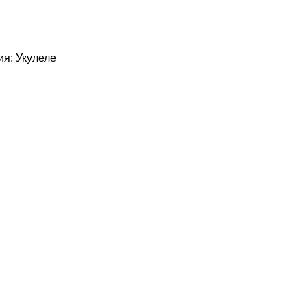
ия:
Укулеле