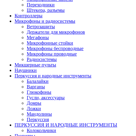
Переходники
Штекера, разъемы
Контроллеры
Микрофоны и радиосистемы
Ветрозащиты
Держатели для микрофонов
Мегафоны
Микрофонные стойки
Микрофоны беспроводные
Микрофоны проводные
Радиосистемы
Микшерные пульты
Наушники
Перкуссия и народные инструменты
Балалайки
Варганы
Глюкофоны
Гусли, аксессуары
Домры
Ложки
Мандолины
Перкуссия
ПЕРКУССИЯ И НАРОДНЫЕ ИНСТРУМЕНТЫ
Колокольчики
Пюпитры