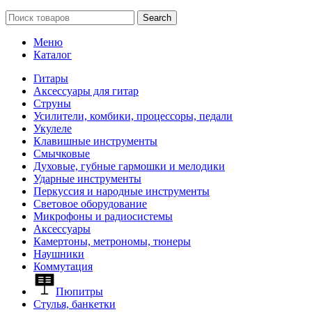
Search
Меню
Каталог
Гитары
Аксессуары для гитар
Струны
Усилители, комбики, процессоры, педали
Укулеле
Клавишные инструменты
Смычковые
Духовые, губные гармошки и мелодики
Ударные инструменты
Перкуссия и народные инструменты
Световое оборудование
Микрофоны и радиосистемы
Аксессуары
Камертоны, метрономы, тюнеры
Наушники
Коммутация
Пюпитры
Стулья, банкетки