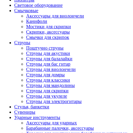
Световое оборудование
Смычковые
Аксессуары для виолончели
Канифоли
Мостики для скрипки
Скрипки, аксессуары
Смычки для скрипок
Струны
Поштучно струны
Струны для акустики
Струны для балалайки
Струны для бас гитар
Струны для виолончели
Струны для домры
Струны для классики
Струны для мандолины
Струны для скрипки
Струны для укулеле
Струны для электрогитары
Стулья, банкетки
Сувениры
Ударные инструменты
Аксессуары для ударных
Барабанные палочки, аксессуары