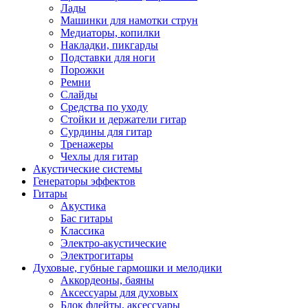
Лады
Машинки для намотки струн
Медиаторы, копилки
Накладки, пикгарды
Подставки для ноги
Порожки
Ремни
Слайды
Средства по уходу
Стойки и держатели гитар
Сурдины для гитар
Тренажеры
Чехлы для гитар
Акустические системы
Генераторы эффектов
Гитары
Акустика
Бас гитары
Классика
Электро-акустические
Электрогитары
Духовые, губные гармошки и мелодики
Аккордеоны, баяны
Аксессуары для духовых
Блок флейты, аксессуары