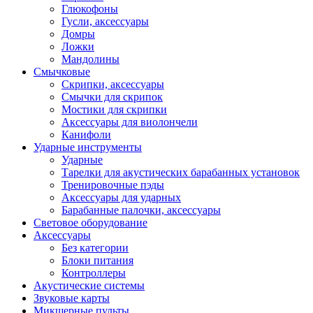
Глюкофоны
Гусли, аксессуары
Домры
Ложки
Мандолины
Смычковые
Скрипки, аксессуары
Смычки для скрипок
Мостики для скрипки
Аксессуары для виолончели
Канифоли
Ударные инструменты
Ударные
Тарелки для акустических барабанных установок
Тренировочные пэды
Аксессуары для ударных
Барабанные палочки, аксессуары
Световое оборудование
Аксессуары
Без категории
Блоки питания
Контроллеры
Акустические системы
Звуковые карты
Микшерные пульты