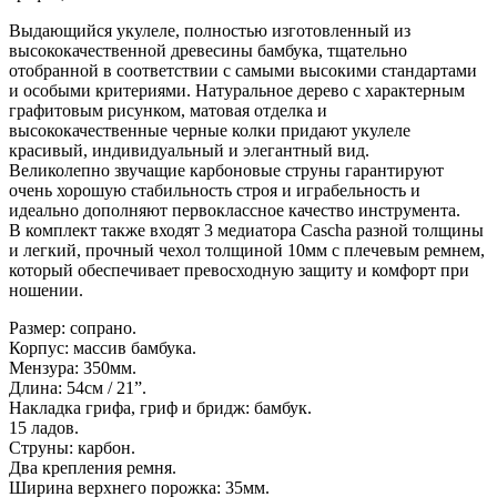
Выдающийся укулеле, полностью изготовленный из
высококачественной древесины бамбука, тщательно
отобранной в соответствии с самыми высокими стандартами
и особыми критериями. Натуральное дерево с характерным
графитовым рисунком, матовая отделка и
высококачественные черные колки придают укулеле
красивый, индивидуальный и элегантный вид.
Великолепно звучащие карбоновые струны гарантируют
очень хорошую стабильность строя и играбельность и
идеально дополняют первоклассное качество инструмента.
В комплект также входят 3 медиатора Cascha разной толщины
и легкий, прочный чехол толщиной 10мм с плечевым ремнем,
который обеспечивает превосходную защиту и комфорт при
ношении.
Размер: сопрано.
Корпус: массив бамбука.
Мензура: 350мм.
Длина: 54см / 21”.
Накладка грифа, гриф и бридж: бамбук.
15 ладов.
Струны: карбон.
Два крепления ремня.
Ширина верхнего порожка: 35мм.