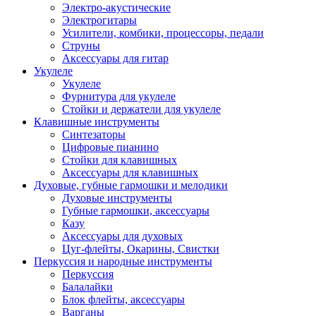
Электро-акустические
Электрогитары
Усилители, комбики, процессоры, педали
Струны
Аксессуары для гитар
Укулеле
Укулеле
Фурнитура для укулеле
Стойки и держатели для укулеле
Клавишные инструменты
Синтезаторы
Цифровые пианино
Стойки для клавишных
Аксессуары для клавишных
Духовые, губные гармошки и мелодики
Духовые инструменты
Губные гармошки, аксессуары
Казу
Аксессуары для духовых
Цуг-флейты, Окарины, Свистки
Перкуссия и народные инструменты
Перкуссия
Балалайки
Блок флейты, аксессуары
Варганы