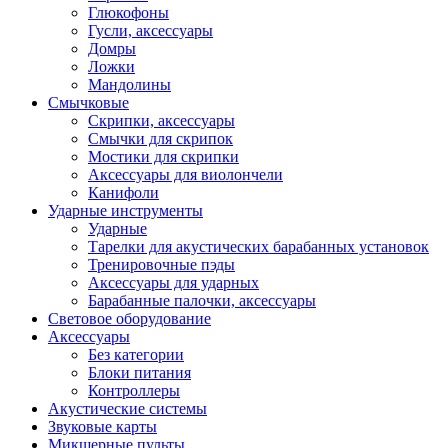
Глюкофоны
Гусли, аксессуары
Домры
Ложки
Мандолины
Смычковые
Скрипки, аксессуары
Смычки для скрипок
Мостики для скрипки
Аксессуары для виолончели
Канифоли
Ударные инструменты
Ударные
Тарелки для акустических барабанных установок
Тренировочные пэды
Аксессуары для ударных
Барабанные палочки, аксессуары
Световое оборудование
Аксессуары
Без категории
Блоки питания
Контроллеры
Акустические системы
Звуковые карты
Микшерные пульты