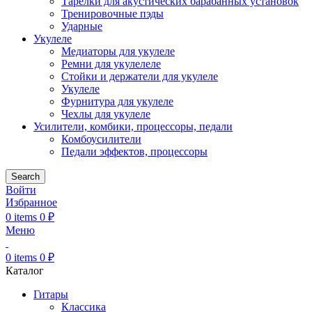
Тарелки для акустических барабанных установок
Тренировочные пэды
Ударные
Укулеле
Медиаторы для укулеле
Ремни для укулелеле
Стойки и держатели для укулеле
Укулеле
Фурнитура для укулеле
Чехлы для укулеле
Усилители, комбики, процессоры, педали
Комбоусилители
Педали эффектов, процессоры
Search
Войти
Избранное
0
items
0
₽
Меню
0
items
0
₽
Каталог
Гитары
Классика