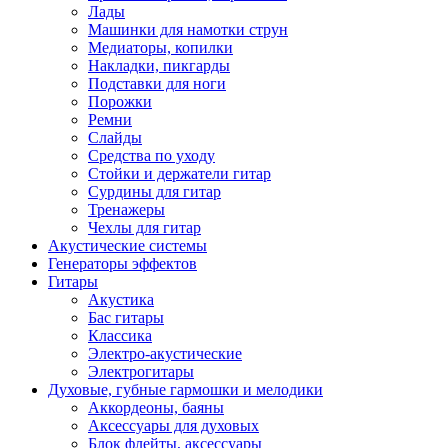
Лады
Машинки для намотки струн
Медиаторы, копилки
Накладки, пикгарды
Подставки для ноги
Порожки
Ремни
Слайды
Средства по уходу
Стойки и держатели гитар
Сурдины для гитар
Тренажеры
Чехлы для гитар
Акустические системы
Генераторы эффектов
Гитары
Акустика
Бас гитары
Классика
Электро-акустические
Электрогитары
Духовые, губные гармошки и мелодики
Аккордеоны, баяны
Аксессуары для духовых
Блок флейты, аксессуары