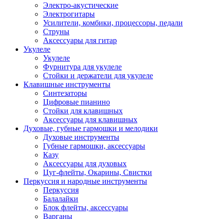
Электро-акустические
Электрогитары
Усилители, комбики, процессоры, педали
Струны
Аксессуары для гитар
Укулеле
Укулеле
Фурнитура для укулеле
Стойки и держатели для укулеле
Клавишные инструменты
Синтезаторы
Цифровые пианино
Стойки для клавишных
Аксессуары для клавишных
Духовые, губные гармошки и мелодики
Духовые инструменты
Губные гармошки, аксессуары
Казу
Аксессуары для духовых
Цуг-флейты, Окарины, Свистки
Перкуссия и народные инструменты
Перкуссия
Балалайки
Блок флейты, аксессуары
Варганы