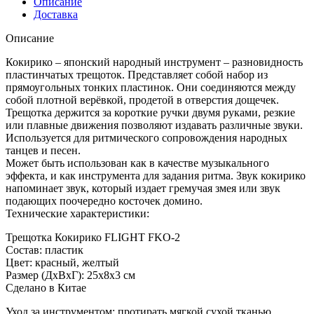
Описание
Доставка
Описание
Кокирико – японский народный инструмент – разновидность
пластинчатых трещоток. Представляет собой набор из
прямоугольных тонких пластинок. Они соединяются между
собой плотной верёвкой, продетой в отверстия дощечек.
Трещотка держится за короткие ручки двумя руками, резкие
или плавные движения позволяют издавать различные звуки.
Используется для ритмического сопровождения народных
танцев и песен.
Может быть использован как в качестве музыкального
эффекта, и как инструмента для задания ритма. Звук кокирико
напоминает звук, который издает гремучая змея или звук
подающих поочередно косточек домино.
Технические характеристики:
Трещотка Кокирико FLIGHT FKO-2
Состав: пластик
Цвет: красный, желтый
Размер (ДхВхГ): 25х8х3 см
Сделано в Китае
Уход за инструментом: протирать мягкой сухой тканью.