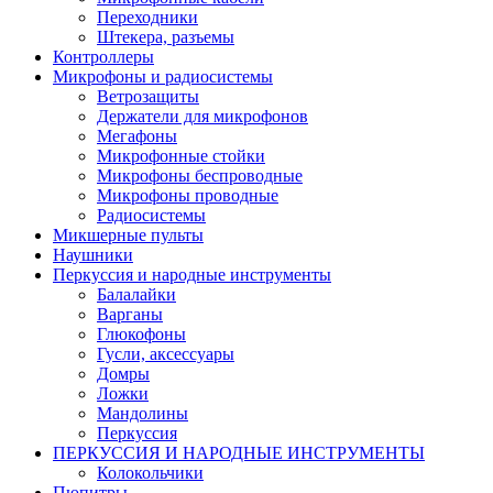
Переходники
Штекера, разъемы
Контроллеры
Микрофоны и радиосистемы
Ветрозащиты
Держатели для микрофонов
Мегафоны
Микрофонные стойки
Микрофоны беспроводные
Микрофоны проводные
Радиосистемы
Микшерные пульты
Наушники
Перкуссия и народные инструменты
Балалайки
Варганы
Глюкофоны
Гусли, аксессуары
Домры
Ложки
Мандолины
Перкуссия
ПЕРКУССИЯ И НАРОДНЫЕ ИНСТРУМЕНТЫ
Колокольчики
Пюпитры