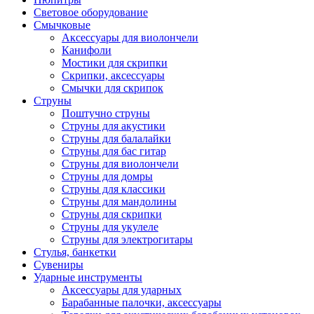
Световое оборудование
Смычковые
Аксессуары для виолончели
Канифоли
Мостики для скрипки
Скрипки, аксессуары
Смычки для скрипок
Струны
Поштучно струны
Струны для акустики
Струны для балалайки
Струны для бас гитар
Струны для виолончели
Струны для домры
Струны для классики
Струны для мандолины
Струны для скрипки
Струны для укулеле
Струны для электрогитары
Стулья, банкетки
Сувениры
Ударные инструменты
Аксессуары для ударных
Барабанные палочки, аксессуары