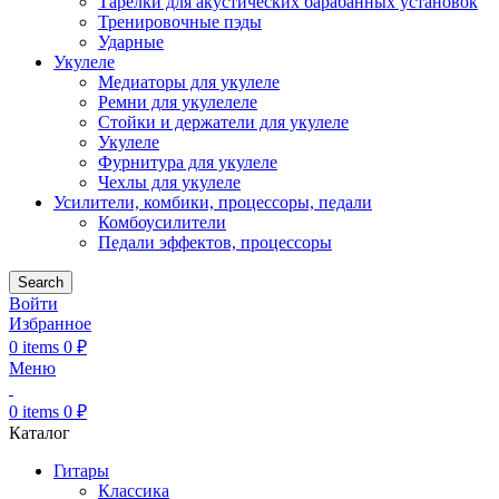
Тарелки для акустических барабанных установок
Тренировочные пэды
Ударные
Укулеле
Медиаторы для укулеле
Ремни для укулелеле
Стойки и держатели для укулеле
Укулеле
Фурнитура для укулеле
Чехлы для укулеле
Усилители, комбики, процессоры, педали
Комбоусилители
Педали эффектов, процессоры
Search
Войти
Избранное
0
items
0
₽
Меню
0
items
0
₽
Каталог
Гитары
Классика