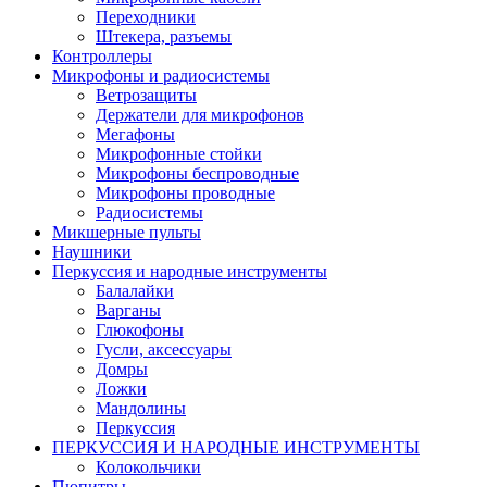
Переходники
Штекера, разъемы
Контроллеры
Микрофоны и радиосистемы
Ветрозащиты
Держатели для микрофонов
Мегафоны
Микрофонные стойки
Микрофоны беспроводные
Микрофоны проводные
Радиосистемы
Микшерные пульты
Наушники
Перкуссия и народные инструменты
Балалайки
Варганы
Глюкофоны
Гусли, аксессуары
Домры
Ложки
Мандолины
Перкуссия
ПЕРКУССИЯ И НАРОДНЫЕ ИНСТРУМЕНТЫ
Колокольчики
Пюпитры