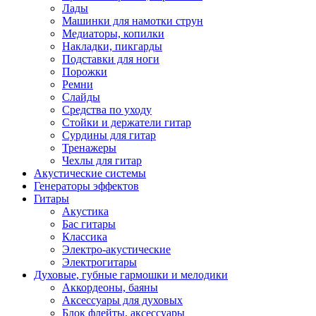
Лады
Машинки для намотки струн
Медиаторы, копилки
Накладки, пикгарды
Подставки для ноги
Порожки
Ремни
Слайды
Средства по уходу
Стойки и держатели гитар
Сурдины для гитар
Тренажеры
Чехлы для гитар
Акустические системы
Генераторы эффектов
Гитары
Акустика
Бас гитары
Классика
Электро-акустические
Электрогитары
Духовые, губные гармошки и мелодики
Аккордеоны, баяны
Аксессуары для духовых
Блок флейты, аксессуары