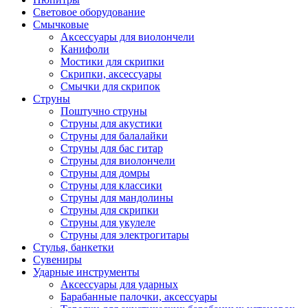
Световое оборудование
Смычковые
Аксессуары для виолончели
Канифоли
Мостики для скрипки
Скрипки, аксессуары
Смычки для скрипок
Струны
Поштучно струны
Струны для акустики
Струны для балалайки
Струны для бас гитар
Струны для виолончели
Струны для домры
Струны для классики
Струны для мандолины
Струны для скрипки
Струны для укулеле
Струны для электрогитары
Стулья, банкетки
Сувениры
Ударные инструменты
Аксессуары для ударных
Барабанные палочки, аксессуары