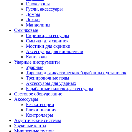
Глюкофоны
Гусли, аксессуары
Домры
Ложки
Мандолины
Смычковые
Скрипки, аксессуары
Смычки для скрипок
Мостики для скрипки
Аксессуары для виолончели
Канифоли
Ударные инструменты
Ударные
Тарелки для акустических барабанных установок
Тренировочные пэды
Аксессуары для ударных
Барабанные палочки, аксессуары
Световое оборудование
Аксессуары
Без категории
Блоки питания
Контроллеры
Акустические системы
Звуковые карты
Микшерные пульты