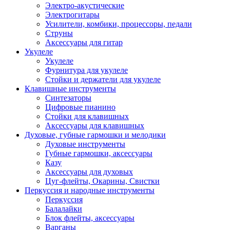
Электро-акустические
Электрогитары
Усилители, комбики, процессоры, педали
Струны
Аксессуары для гитар
Укулеле
Укулеле
Фурнитура для укулеле
Стойки и держатели для укулеле
Клавишные инструменты
Синтезаторы
Цифровые пианино
Стойки для клавишных
Аксессуары для клавишных
Духовые, губные гармошки и мелодики
Духовые инструменты
Губные гармошки, аксессуары
Казу
Аксессуары для духовых
Цуг-флейты, Окарины, Свистки
Перкуссия и народные инструменты
Перкуссия
Балалайки
Блок флейты, аксессуары
Варганы