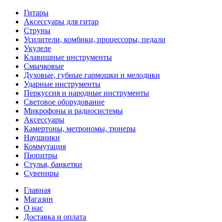
Гитары
Аксессуары для гитар
Струны
Усилители, комбики, процессоры, педали
Укулеле
Клавишные инструменты
Смычковые
Духовые, губные гармошки и мелодики
Ударные инструменты
Перкуссия и народные инструменты
Световое оборудование
Микрофоны и радиосистемы
Аксессуары
Камертоны, метрономы, тюнеры
Наушники
Коммутация
Пюпитры
Стулья, банкетки
Сувениры
Главная
Магазин
О нас
Доставка и оплата