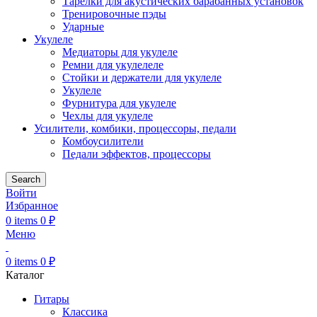
Тарелки для акустических барабанных установок
Тренировочные пэды
Ударные
Укулеле
Медиаторы для укулеле
Ремни для укулелеле
Стойки и держатели для укулеле
Укулеле
Фурнитура для укулеле
Чехлы для укулеле
Усилители, комбики, процессоры, педали
Комбоусилители
Педали эффектов, процессоры
Search
Войти
Избранное
0
items
0
₽
Меню
0
items
0
₽
Каталог
Гитары
Классика