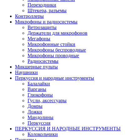
Переходники
Штекера, разъемы
Контроллеры
Микрофоны и радиосистемы
Ветрозащиты
Держатели для микрофонов
Мегафоны
Микрофонные стойки
Микрофоны беспроводные
Микрофоны проводные
Радиосистемы
Микшерные пульты
Наушники
Перкуссия и народные инструменты
Балалайки
Варганы
Глюкофоны
Гусли, аксессуары
Домры
Ложки
Мандолины
Перкуссия
ПЕРКУССИЯ И НАРОДНЫЕ ИНСТРУМЕНТЫ
Колокольчики
Пюпитры