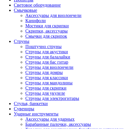
Световое оборудование
Смычковые
Аксессуары для виолончели
Канифоли
Мостики для скрипки
Скрипки, аксессуары
Смычки для скрипок
Струны
Поштучно струны
Струны для акустики
Струны для балалайки
Струны для бас гитар
Струны для виолончели
Струны для домры
Струны для классики
Струны для мандолины
Струны для скрипки
Струны для укулеле
Струны для электрогитары
Стулья, банкетки
Сувениры
Ударные инструменты
Аксессуары для ударных
Барабанные палочки, аксессуары