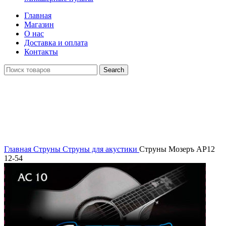
Главная
Магазин
О нас
Доставка и оплата
Контакты
Search
Click to enlarge
Главная
Струны
Струны для акустики
Струны Мозеръ AP12
12-54