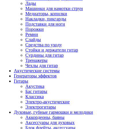
Лады
Машинки для намотки струн
Медиаторы, копилки
Накладки, пикгарды
Подставки для ноги
Порожки
Ремни
Слайды
Средства по уходу
Стойки и держатели гитар
Сурдины для гитар
Тренажеры
Чехлы для гитар
Акустические системы
Генераторы эффектов
Гитары
Акустика
Бас гитары
Классика
Электро-акустические
Электрогитары
Духовые, губные гармошки и мелодики
Аккордеоны, баяны
Аксессуары для духовых
Блок флейты, аксессуары