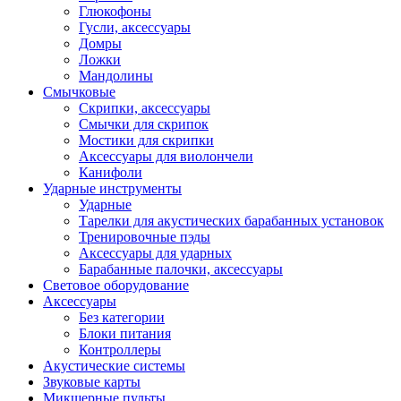
Глюкофоны
Гусли, аксессуары
Домры
Ложки
Мандолины
Смычковые
Скрипки, аксессуары
Смычки для скрипок
Мостики для скрипки
Аксессуары для виолончели
Канифоли
Ударные инструменты
Ударные
Тарелки для акустических барабанных установок
Тренировочные пэды
Аксессуары для ударных
Барабанные палочки, аксессуары
Световое оборудование
Аксессуары
Без категории
Блоки питания
Контроллеры
Акустические системы
Звуковые карты
Микшерные пульты