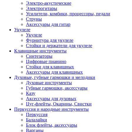
Электро-акустические
Электрогитары
Усилители, комбики, процессоры, педали
Струны
Аксессуары для гитар
Укулеле
Укулеле
Фурнитура для укулеле
Стойки и держатели для укулеле
Клавишные инструменты
Синтезаторы
Цифровые пианино
Стойки для клавишных
Аксессуары для клавишных
Духовые, губные гармошки и мелодики
Духовые инструменты
Губные гармошки, аксессуары
Казу
Аксессуары для духовых
Цуг-флейты, Окарины, Свистки
Перкуссия и народные инструменты
Перкуссия
Балалайки
Блок флейты, аксессуары
Варганы