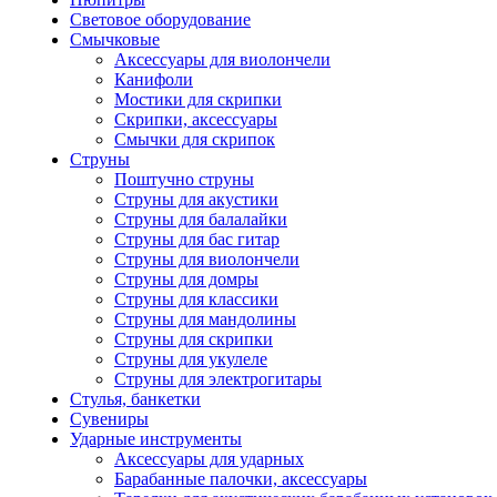
Световое оборудование
Смычковые
Аксессуары для виолончели
Канифоли
Мостики для скрипки
Скрипки, аксессуары
Смычки для скрипок
Струны
Поштучно струны
Струны для акустики
Струны для балалайки
Струны для бас гитар
Струны для виолончели
Струны для домры
Струны для классики
Струны для мандолины
Струны для скрипки
Струны для укулеле
Струны для электрогитары
Стулья, банкетки
Сувениры
Ударные инструменты
Аксессуары для ударных
Барабанные палочки, аксессуары