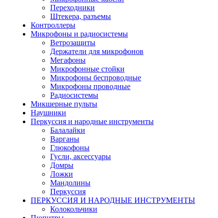
Переходники
Штекера, разъемы
Контроллеры
Микрофоны и радиосистемы
Ветрозащиты
Держатели для микрофонов
Мегафоны
Микрофонные стойки
Микрофоны беспроводные
Микрофоны проводные
Радиосистемы
Микшерные пульты
Наушники
Перкуссия и народные инструменты
Балалайки
Варганы
Глюкофоны
Гусли, аксессуары
Домры
Ложки
Мандолины
Перкуссия
ПЕРКУССИЯ И НАРОДНЫЕ ИНСТРУМЕНТЫ
Колокольчики
Пюпитры