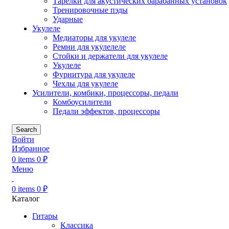
Тарелки для акустических барабанных установок
Тренировочные пэды
Ударные
Укулеле
Медиаторы для укулеле
Ремни для укулелеле
Стойки и держатели для укулеле
Укулеле
Фурнитура для укулеле
Чехлы для укулеле
Усилители, комбики, процессоры, педали
Комбоусилители
Педали эффектов, процессоры
Search
Войти
Избранное
0
items
0
₽
Меню
0
items
0
₽
Каталог
Гитары
Классика