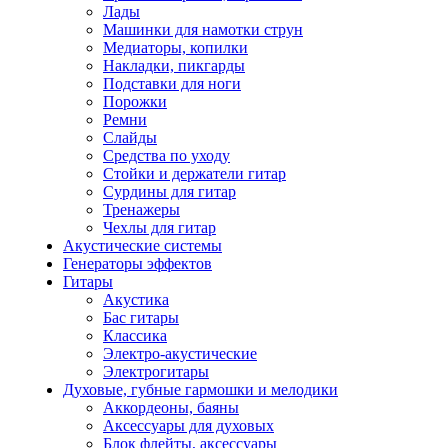
Лады
Машинки для намотки струн
Медиаторы, копилки
Накладки, пикгарды
Подставки для ноги
Порожки
Ремни
Слайды
Средства по уходу
Стойки и держатели гитар
Сурдины для гитар
Тренажеры
Чехлы для гитар
Акустические системы
Генераторы эффектов
Гитары
Акустика
Бас гитары
Классика
Электро-акустические
Электрогитары
Духовые, губные гармошки и мелодики
Аккордеоны, баяны
Аксессуары для духовых
Блок флейты, аксессуары