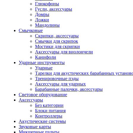
Глюкофоны
Гусли, аксессуары
Домры
Ложки
Мандолины
Смычковые
Скрипки, аксессуары
Смычки для скрипок
Мостики для скрипки
Аксессуары для виолончели
Канифоли
Ударные инструменты
Ударные
Тарелки для акустических барабанных установ
Тренировочные пэды
Аксессуары для ударных
Барабанные палочки, аксессуары
Световое оборудование
Аксессуары
Без категории
Блоки питания
Контроллеры
Акустические системы
Звуковые карты
Микшерные пульты