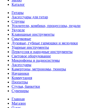
Меню
Каталог
Гитары
Аксессуары для гитар
Струны
Усилители, комбики, процессоры, педали
Укулеле
Клавишные инструменты
Смычковые
Духовые, губные гармошки и мелодики
Ударные инструменты
Перкуссия и народные инструменты
Световое оборудование
Микрофоны и радиосистемы
Аксессуары
Камертоны, метрономы, тюнеры
Наушники
Коммутация
Пюпитры
Стулья, банкетки
Сувениры
Главная
Магазин
О нас