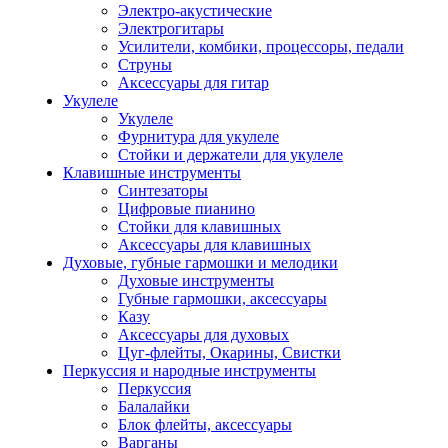
Электро-акустические
Электрогитары
Усилители, комбики, процессоры, педали
Струны
Аксессуары для гитар
Укулеле
Укулеле
Фурнитура для укулеле
Стойки и держатели для укулеле
Клавишные инструменты
Синтезаторы
Цифровые пианино
Стойки для клавишных
Аксессуары для клавишных
Духовые, губные гармошки и мелодики
Духовые инструменты
Губные гармошки, аксессуары
Казу
Аксессуары для духовых
Цуг-флейты, Окарины, Свистки
Перкуссия и народные инструменты
Перкуссия
Балалайки
Блок флейты, аксессуары
Варганы