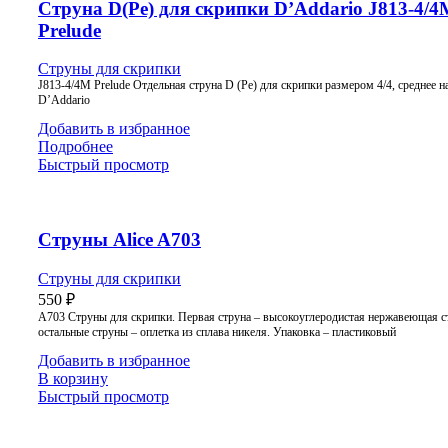
Струна D(Ре) для скрипки D’Addario J813-4/4
Prelude
Струны для скрипки
J813-4/4M Prelude Отдельная струна D (Ре) для скрипки размером 4/4, среднее н
D’Addario
Добавить в избранное
Подробнее
Быстрый просмотр
Струны Alice A703
Струны для скрипки
550
₽
A703 Струны для скрипки. Первая струна – высокоуглеродистая нержавеющая ст
остальные струны – оплетка из сплава никеля. Упаковка – пластиковый
Добавить в избранное
В корзину
Быстрый просмотр