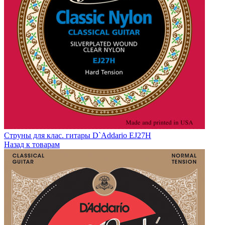
Струны для клас. гитары D`Addario EJ27H
Назад к товарам