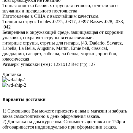
повторяющуюся интонацию
Точная оплетка басовых струн для теплого, отчетливого
звучания и предельного постоянства
Изготовлены в США с высочайшим качеством.
Толщины струн: Trebles .0275, .0317, .0397 Basses .028, .033,
.042
Безвредная к окружающей среде, защищающая от коррозии
упаковка, сохраняет струны всегда свежими.
гитарные струны, струны для гитары, j43, Dadario, Savarez,
Labella, La Bella, Augstine, Martin, Ernie ball, classical,
диаддарио, саварез, лабелла, ла белла, мартин, эрни бол,
классическая
Размеры упаковки (мм) : 12х1х12 Вес (гр) : 27
Доставка
Варианты доставки
1) Самовывоз Вы можете приехать к нам в магазин и забрать
заказ самостоятельно в день оформления заказа.
2) Доставка на дом курьером. Стоимость доставки от 150р и
обговаривается индивидуально при оформлении заказа.