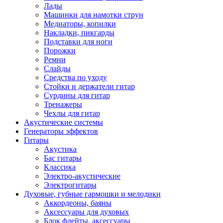
Лады
Машинки для намотки струн
Медиаторы, копилки
Накладки, пикгарды
Подставки для ноги
Порожки
Ремни
Слайды
Средства по уходу
Стойки и держатели гитар
Сурдины для гитар
Тренажеры
Чехлы для гитар
Акустические системы
Генераторы эффектов
Гитары
Акустика
Бас гитары
Классика
Электро-акустические
Электрогитары
Духовые, губные гармошки и мелодики
Аккордеоны, баяны
Аксессуары для духовых
Блок флейты, аксессуары