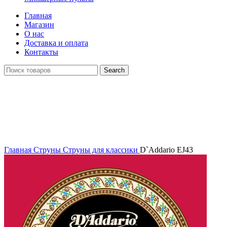
Главная
Магазин
О нас
Доставка и оплата
Контакты
Search
Click to enlarge
Главная
Струны
Струны для классики
D`Addario EJ43