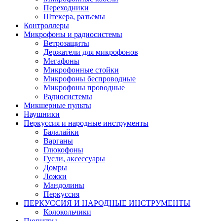
Переходники
Штекера, разъемы
Контроллеры
Микрофоны и радиосистемы
Ветрозащиты
Держатели для микрофонов
Мегафоны
Микрофонные стойки
Микрофоны беспроводные
Микрофоны проводные
Радиосистемы
Микшерные пульты
Наушники
Перкуссия и народные инструменты
Балалайки
Варганы
Глюкофоны
Гусли, аксессуары
Домры
Ложки
Мандолины
Перкуссия
ПЕРКУССИЯ И НАРОДНЫЕ ИНСТРУМЕНТЫ
Колокольчики
Пюпитры