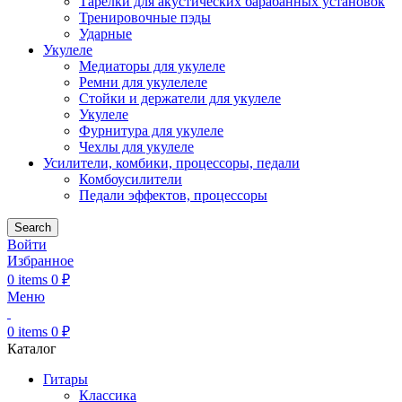
Тарелки для акустических барабанных установок
Тренировочные пэды
Ударные
Укулеле
Медиаторы для укулеле
Ремни для укулелеле
Стойки и держатели для укулеле
Укулеле
Фурнитура для укулеле
Чехлы для укулеле
Усилители, комбики, процессоры, педали
Комбоусилители
Педали эффектов, процессоры
Search
Войти
Избранное
0
items
0
₽
Меню
0
items
0
₽
Каталог
Гитары
Классика