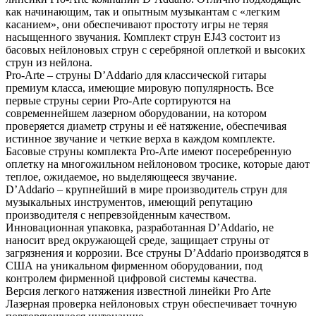
как начинающим, так и опытным музыкантам с «легким
касанием», они обеспечивают простоту игры не теряя
насыщенного звучания. Комплект струн EJ43 состоит из
басовых нейлоновых струн с серебряной оплеткой и высоких
струн из нейлона.
Pro-Arte – струны D’Addario для классической гитары
премиум класса, имеющие мировую популярность. Все
первые струны серии Pro-Arte сортируются на
современнейшем лазерном оборудовании, на котором
проверяется диаметр струны и её натяжение, обеспечивая
истинное звучание и четкие верха в каждом комплекте.
Басовые струны комплекта Pro-Arte имеют посеребренную
оплетку на многожильном нейлоновом тросике, которые дают
теплое, ожидаемое, но выделяющееся звучание.
D’Addario – крупнейший в мире производитель струн для
музыкальных инструментов, имеющий репутацию
производителя с непревзойденным качеством.
Инновационная упаковка, разработанная D’Addario, не
наносит вред окружающей среде, защищает струны от
загрязнения и коррозии. Все струны D’Addario производятся в
США на уникальном фирменном оборудовании, под
контролем фирменной цифровой системы качества.
Версия легкого натяжения известной линейки Pro Arte
Лазерная проверка нейлоновых струн обеспечивает точную