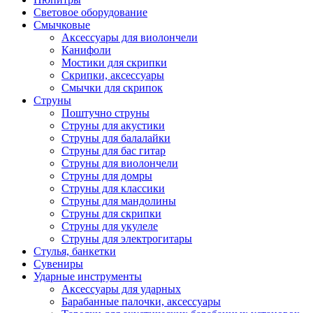
Световое оборудование
Смычковые
Аксессуары для виолончели
Канифоли
Мостики для скрипки
Скрипки, аксессуары
Смычки для скрипок
Струны
Поштучно струны
Струны для акустики
Струны для балалайки
Струны для бас гитар
Струны для виолончели
Струны для домры
Струны для классики
Струны для мандолины
Струны для скрипки
Струны для укулеле
Струны для электрогитары
Стулья, банкетки
Сувениры
Ударные инструменты
Аксессуары для ударных
Барабанные палочки, аксессуары