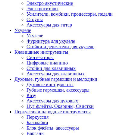
Электро-акустические
Электрогитары
Усилители, комбики, процессоры, педали
Струны
Аксессуары для гитар
Укулеле
Укулеле
Фурнитура для укулеле
Стойки и держатели для укулеле
Клавишные инструменты
Синтезаторы
Цифровые пианино
Стойки для клавишных
Аксессуары для клавишных
Духовые, губные гармошки и мелодики
Духовые инструменты
Губные гармошки, аксессуары
Казу
Аксессуары для духовых
Цуг-флейты, Окарины, Свистки
Перкуссия и народные инструменты
Перкуссия
Балалайки
Блок флейты, аксессуары
Варганы