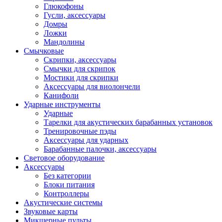
Глюкофоны
Гусли, аксессуары
Домры
Ложки
Мандолины
Смычковые
Скрипки, аксессуары
Смычки для скрипок
Мостики для скрипки
Аксессуары для виолончели
Канифоли
Ударные инструменты
Ударные
Тарелки для акустических барабанных установок
Тренировочные пэды
Аксессуары для ударных
Барабанные палочки, аксессуары
Световое оборудование
Аксессуары
Без категории
Блоки питания
Контроллеры
Акустические системы
Звуковые карты
Микшерные пульты