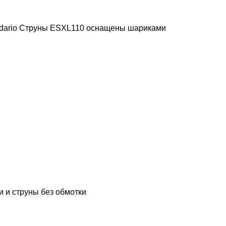
D’Addario Струны ESXL110 оснащены шариками
и и струны без обмотки