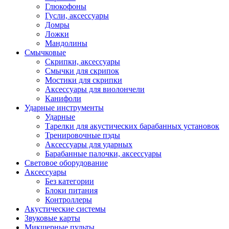
Глюкофоны
Гусли, аксессуары
Домры
Ложки
Мандолины
Смычковые
Скрипки, аксессуары
Смычки для скрипок
Мостики для скрипки
Аксессуары для виолончели
Канифоли
Ударные инструменты
Ударные
Тарелки для акустических барабанных установок
Тренировочные пэды
Аксессуары для ударных
Барабанные палочки, аксессуары
Световое оборудование
Аксессуары
Без категории
Блоки питания
Контроллеры
Акустические системы
Звуковые карты
Микшерные пульты