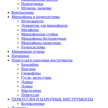
Переходники
Штекера, разъемы
Контроллеры
Микрофоны и радиосистемы
Ветрозащиты
Держатели для микрофонов
Мегафоны
Микрофонные стойки
Микрофоны беспроводные
Микрофоны проводные
Радиосистемы
Микшерные пульты
Наушники
Перкуссия и народные инструменты
Балалайки
Варганы
Глюкофоны
Гусли, аксессуары
Домры
Ложки
Мандолины
Перкуссия
ПЕРКУССИЯ И НАРОДНЫЕ ИНСТРУМЕНТЫ
Колокольчики
Пюпитры