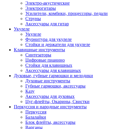
Электро-акустические
Электрогитары
Усилители, комбики, процессоры, педали
Струны
Аксессуары для гитар
Укулеле
Укулеле
Фурнитура для укулеле
Стойки и держатели для укулеле
Клавишные инструменты
Синтезаторы
Цифровые пианино
Стойки для клавишных
Аксессуары для клавишных
Духовые, губные гармошки и мелодики
Духовые инструменты
Губные гармошки, аксессуары
Казу
Аксессуары для духовых
Цуг-флейты, Окарины, Свистки
Перкуссия и народные инструменты
Перкуссия
Балалайки
Блок флейты, аксессуары
Варганы