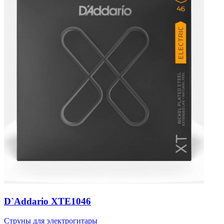
D`Addario XTE1046
Струны для электрогитары