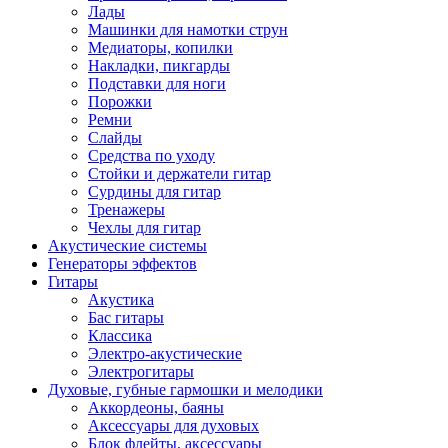
Лады
Машинки для намотки струн
Медиаторы, копилки
Накладки, пикгарды
Подставки для ноги
Порожки
Ремни
Слайды
Средства по уходу
Стойки и держатели гитар
Сурдины для гитар
Тренажеры
Чехлы для гитар
Акустические системы
Генераторы эффектов
Гитары
Акустика
Бас гитары
Классика
Электро-акустические
Электрогитары
Духовые, губные гармошки и мелодики
Аккордеоны, баяны
Аксессуары для духовых
Блок флейты, аксессуары