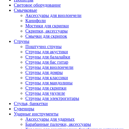
Световое оборудование
Смычковые
Аксессуары для виолончели
Канифоли
Мостики для скрипки
Скрипки, аксессуары
Смычки для скрипок
Струны
Поштучно струны
Струны для акустики
Струны для балалайки
Струны для бас гитар
Струны для виолончели
Струны для домры
Струны для классики
Струны для мандолины
Струны для скрипки
Струны для укулеле
Струны для электрогитары
Стулья, банкетки
Сувениры
Ударные инструменты
Аксессуары для ударных
Барабанные палочки, аксессуары