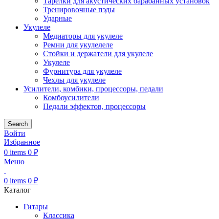
Тарелки для акустических барабанных установок
Тренировочные пэды
Ударные
Укулеле
Медиаторы для укулеле
Ремни для укулелеле
Стойки и держатели для укулеле
Укулеле
Фурнитура для укулеле
Чехлы для укулеле
Усилители, комбики, процессоры, педали
Комбоусилители
Педали эффектов, процессоры
Search
Войти
Избранное
0
items
0
₽
Меню
0
items
0
₽
Каталог
Гитары
Классика