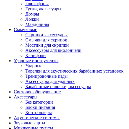
Глюкофоны
Гусли, аксессуары
Домры
Ложки
Мандолины
Смычковые
Скрипки, аксессуары
Смычки для скрипок
Мостики для скрипки
Аксессуары для виолончели
Канифоли
Ударные инструменты
Ударные
Тарелки для акустических барабанных установок
Тренировочные пэды
Аксессуары для ударных
Барабанные палочки, аксессуары
Световое оборудование
Аксессуары
Без категории
Блоки питания
Контроллеры
Акустические системы
Звуковые карты
Микшерные пульты