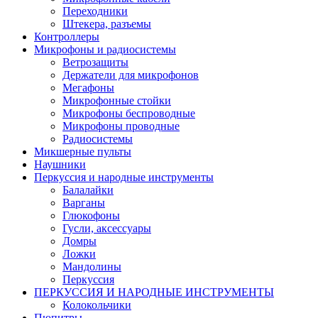
Переходники
Штекера, разъемы
Контроллеры
Микрофоны и радиосистемы
Ветрозащиты
Держатели для микрофонов
Мегафоны
Микрофонные стойки
Микрофоны беспроводные
Микрофоны проводные
Радиосистемы
Микшерные пульты
Наушники
Перкуссия и народные инструменты
Балалайки
Варганы
Глюкофоны
Гусли, аксессуары
Домры
Ложки
Мандолины
Перкуссия
ПЕРКУССИЯ И НАРОДНЫЕ ИНСТРУМЕНТЫ
Колокольчики
Пюпитры