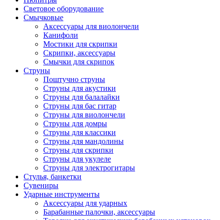
Световое оборудование
Смычковые
Аксессуары для виолончели
Канифоли
Мостики для скрипки
Скрипки, аксессуары
Смычки для скрипок
Струны
Поштучно струны
Струны для акустики
Струны для балалайки
Струны для бас гитар
Струны для виолончели
Струны для домры
Струны для классики
Струны для мандолины
Струны для скрипки
Струны для укулеле
Струны для электрогитары
Стулья, банкетки
Сувениры
Ударные инструменты
Аксессуары для ударных
Барабанные палочки, аксессуары