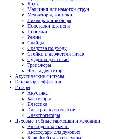
Лады
Машинки для намотки струн
Медиаторы, копилки
Накладки, пикгарды
Подставки для ноги
Порожки
Ремни
Слайды
Средства по уходу
Стойки и держатели гитар
Сурдины для гитар
Тренажеры
Чехлы для гитар
Акустические системы
Генераторы эффектов
Гитары
Акустика
Бас гитары
Классика
Электро-акустические
Электрогитары
Духовые, губные гармошки и мелодики
Аккордеоны, баяны
Аксессуары для духовых
Блок флейты, аксессуары