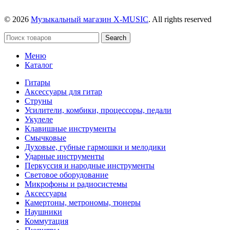
© 2026
Музыкальный магазин X-MUSIC
. All rights reserved
Search
Меню
Каталог
Гитары
Аксессуары для гитар
Струны
Усилители, комбики, процессоры, педали
Укулеле
Клавишные инструменты
Смычковые
Духовые, губные гармошки и мелодики
Ударные инструменты
Перкуссия и народные инструменты
Световое оборудование
Микрофоны и радиосистемы
Аксессуары
Камертоны, метрономы, тюнеры
Наушники
Коммутация