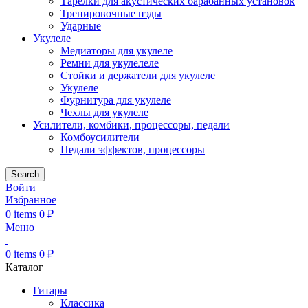
Тарелки для акустических барабанных установок
Тренировочные пэды
Ударные
Укулеле
Медиаторы для укулеле
Ремни для укулелеле
Стойки и держатели для укулеле
Укулеле
Фурнитура для укулеле
Чехлы для укулеле
Усилители, комбики, процессоры, педали
Комбоусилители
Педали эффектов, процессоры
Search
Войти
Избранное
0
items
0
₽
Меню
0
items
0
₽
Каталог
Гитары
Классика