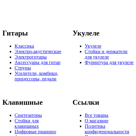
Гитары
Укулеле
Классика
Укулеле
Электро-акустические
Стойки и держатели
Электрогитары
для укулеле
Аксессуары для гитар
Фурнитура для укулеле
Струны
Усилители, комбики,
процессоры, педали
Клавишные
Ссылки
Синтезаторы
Все товары
Стойки для
О магазине
клавишных
Политика
Цифровые пианино
конфиденциальности