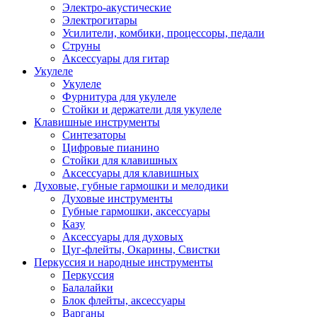
Электро-акустические
Электрогитары
Усилители, комбики, процессоры, педали
Струны
Аксессуары для гитар
Укулеле
Укулеле
Фурнитура для укулеле
Стойки и держатели для укулеле
Клавишные инструменты
Синтезаторы
Цифровые пианино
Стойки для клавишных
Аксессуары для клавишных
Духовые, губные гармошки и мелодики
Духовые инструменты
Губные гармошки, аксессуары
Казу
Аксессуары для духовых
Цуг-флейты, Окарины, Свистки
Перкуссия и народные инструменты
Перкуссия
Балалайки
Блок флейты, аксессуары
Варганы