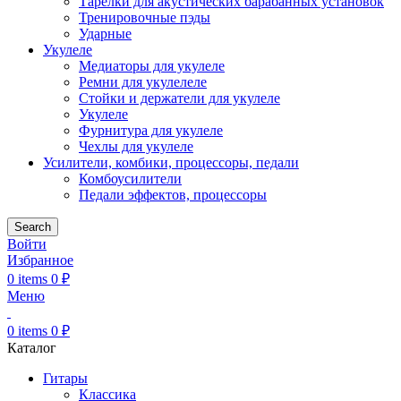
Тарелки для акустических барабанных установок
Тренировочные пэды
Ударные
Укулеле
Медиаторы для укулеле
Ремни для укулелеле
Стойки и держатели для укулеле
Укулеле
Фурнитура для укулеле
Чехлы для укулеле
Усилители, комбики, процессоры, педали
Комбоусилители
Педали эффектов, процессоры
Search
Войти
Избранное
0
items
0
₽
Меню
0
items
0
₽
Каталог
Гитары
Классика