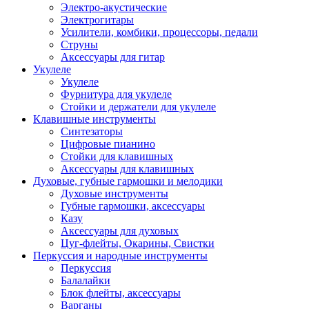
Электро-акустические
Электрогитары
Усилители, комбики, процессоры, педали
Струны
Аксессуары для гитар
Укулеле
Укулеле
Фурнитура для укулеле
Стойки и держатели для укулеле
Клавишные инструменты
Синтезаторы
Цифровые пианино
Стойки для клавишных
Аксессуары для клавишных
Духовые, губные гармошки и мелодики
Духовые инструменты
Губные гармошки, аксессуары
Казу
Аксессуары для духовых
Цуг-флейты, Окарины, Свистки
Перкуссия и народные инструменты
Перкуссия
Балалайки
Блок флейты, аксессуары
Варганы