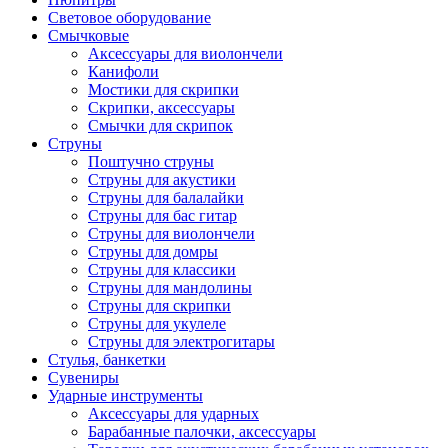
Световое оборудование
Смычковые
Аксессуары для виолончели
Канифоли
Мостики для скрипки
Скрипки, аксессуары
Смычки для скрипок
Струны
Поштучно струны
Струны для акустики
Струны для балалайки
Струны для бас гитар
Струны для виолончели
Струны для домры
Струны для классики
Струны для мандолины
Струны для скрипки
Струны для укулеле
Струны для электрогитары
Стулья, банкетки
Сувениры
Ударные инструменты
Аксессуары для ударных
Барабанные палочки, аксессуары