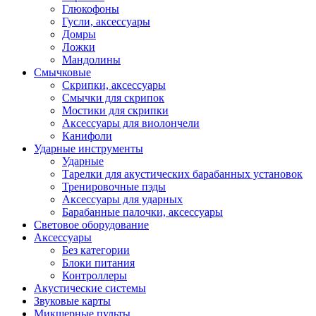
Глюкофоны
Гусли, аксессуары
Домры
Ложки
Мандолины
Смычковые
Скрипки, аксессуары
Смычки для скрипок
Мостики для скрипки
Аксессуары для виолончели
Канифоли
Ударные инструменты
Ударные
Тарелки для акустических барабанных установок
Тренировочные пэды
Аксессуары для ударных
Барабанные палочки, аксессуары
Световое оборудование
Аксессуары
Без категории
Блоки питания
Контроллеры
Акустические системы
Звуковые карты
Микшерные пульты