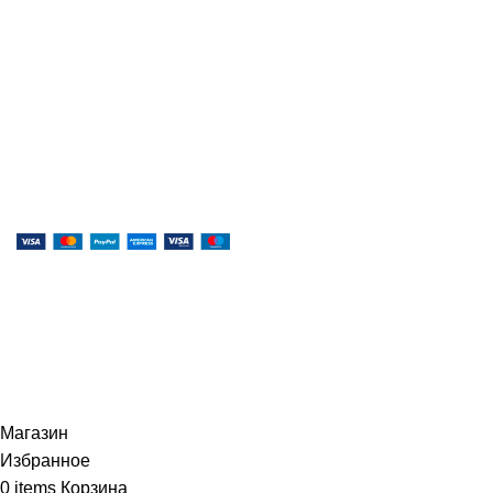
Специализированный магазин по продаже
музыкальных инструментов, звукового и светового
оборудования и аксессуаров
Онлайн оплата:
Наши соц.сети:
© 2026
Музыкальный магазин X-MUSIC
. All rights
reserved
Магазин
Избранное
0
items
Корзина