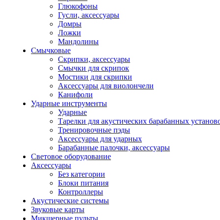
Глюкофоны
Гусли, аксессуары
Домры
Ложки
Мандолины
Смычковые
Скрипки, аксессуары
Смычки для скрипок
Мостики для скрипки
Аксессуары для виолончели
Канифоли
Ударные инструменты
Ударные
Тарелки для акустических барабанных установ
Тренировочные пэды
Аксессуары для ударных
Барабанные палочки, аксессуары
Световое оборудование
Аксессуары
Без категории
Блоки питания
Контроллеры
Акустические системы
Звуковые карты
Микшерные пульты