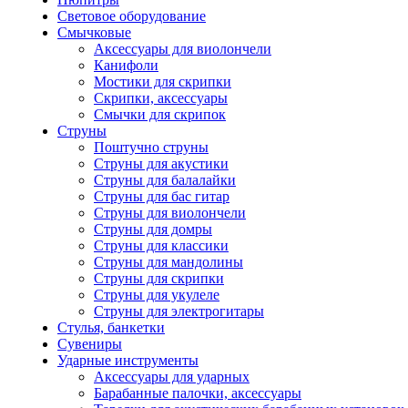
Световое оборудование
Смычковые
Аксессуары для виолончели
Канифоли
Мостики для скрипки
Скрипки, аксессуары
Смычки для скрипок
Струны
Поштучно струны
Струны для акустики
Струны для балалайки
Струны для бас гитар
Струны для виолончели
Струны для домры
Струны для классики
Струны для мандолины
Струны для скрипки
Струны для укулеле
Струны для электрогитары
Стулья, банкетки
Сувениры
Ударные инструменты
Аксессуары для ударных
Барабанные палочки, аксессуары