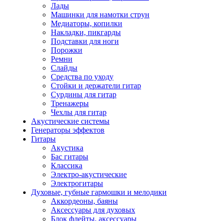
Лады
Машинки для намотки струн
Медиаторы, копилки
Накладки, пикгарды
Подставки для ноги
Порожки
Ремни
Слайды
Средства по уходу
Стойки и держатели гитар
Сурдины для гитар
Тренажеры
Чехлы для гитар
Акустические системы
Генераторы эффектов
Гитары
Акустика
Бас гитары
Классика
Электро-акустические
Электрогитары
Духовые, губные гармошки и мелодики
Аккордеоны, баяны
Аксессуары для духовых
Блок флейты, аксессуары