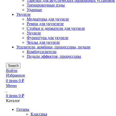
Тарелки для акустических барабанных установок
Тренировочные пэды
Ударные
Укулеле
Медиаторы для укулеле
Ремни для укулелеле
Стойки и держатели для укулеле
Укулеле
Фурнитура для укулеле
Чехлы для укулеле
Усилители, комбики, процессоры, педали
Комбоусилители
Педали эффектов, процессоры
Search
Войти
Избранное
0
items
0
₽
Меню
0
items
0
₽
Каталог
Гитары
Классика