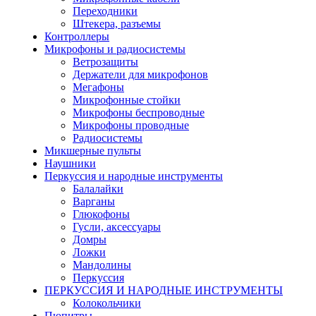
Переходники
Штекера, разъемы
Контроллеры
Микрофоны и радиосистемы
Ветрозащиты
Держатели для микрофонов
Мегафоны
Микрофонные стойки
Микрофоны беспроводные
Микрофоны проводные
Радиосистемы
Микшерные пульты
Наушники
Перкуссия и народные инструменты
Балалайки
Варганы
Глюкофоны
Гусли, аксессуары
Домры
Ложки
Мандолины
Перкуссия
ПЕРКУССИЯ И НАРОДНЫЕ ИНСТРУМЕНТЫ
Колокольчики
Пюпитры