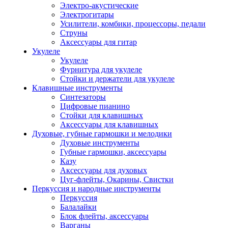
Электро-акустические
Электрогитары
Усилители, комбики, процессоры, педали
Струны
Аксессуары для гитар
Укулеле
Укулеле
Фурнитура для укулеле
Стойки и держатели для укулеле
Клавишные инструменты
Синтезаторы
Цифровые пианино
Стойки для клавишных
Аксессуары для клавишных
Духовые, губные гармошки и мелодики
Духовые инструменты
Губные гармошки, аксессуары
Казу
Аксессуары для духовых
Цуг-флейты, Окарины, Свистки
Перкуссия и народные инструменты
Перкуссия
Балалайки
Блок флейты, аксессуары
Варганы