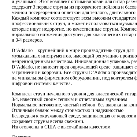
и учащимся. Этот комплект оптимизирован для гитар разме
содержит 3 первые струны из прозрачного нейлона и басов
медной посеребренной оплеткой для теплого, длительного 
Каждый комплект соответствует всем высоким стандартам
профессиональных струн, и может использоваться музыка
которые ищут недорогие, но качественные струны. Компле
нормального натяжения доступен для классических гитар п
и 3/4 размеров.
D’Addario – крупнейший в мире производитель струн для
музыкальных инструментов, имеющий репутацию произво
непревзойденным качеством. Инновационная упаковка, ра
D’Addario, не наносит вред окружающей среде, защищает 
загрязнения и коррозии. Все струны D’Addario производя
на уникальном фирменном оборудовании, под контролем 
цифровой системы качества.
Комплект струн начального уровня для классической гита
3/4, известный своим теплым и отчетливым звучанием
Нормальное натяжение, чистый нейлон, без шарика на кон
Отличный баланс между стоимостью и надежностью
Безвредная к окружающей среде, защищающая от коррозии 
сохраняет струны всегда свежими.
Изготовлены в США с высочайшим качеством.