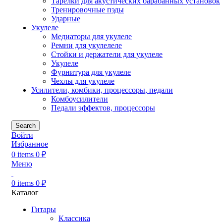
Тарелки для акустических барабанных установок
Тренировочные пэды
Ударные
Укулеле
Медиаторы для укулеле
Ремни для укулелеле
Стойки и держатели для укулеле
Укулеле
Фурнитура для укулеле
Чехлы для укулеле
Усилители, комбики, процессоры, педали
Комбоусилители
Педали эффектов, процессоры
Search
Войти
Избранное
0
items
0
₽
Меню
0
items
0
₽
Каталог
Гитары
Классика