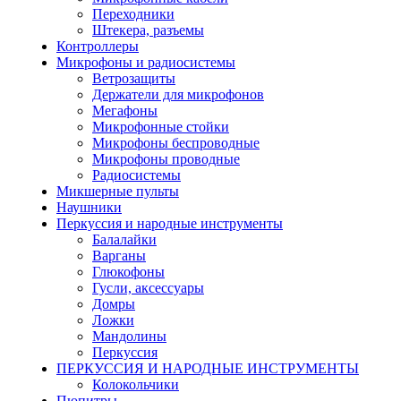
Переходники
Штекера, разъемы
Контроллеры
Микрофоны и радиосистемы
Ветрозащиты
Держатели для микрофонов
Мегафоны
Микрофонные стойки
Микрофоны беспроводные
Микрофоны проводные
Радиосистемы
Микшерные пульты
Наушники
Перкуссия и народные инструменты
Балалайки
Варганы
Глюкофоны
Гусли, аксессуары
Домры
Ложки
Мандолины
Перкуссия
ПЕРКУССИЯ И НАРОДНЫЕ ИНСТРУМЕНТЫ
Колокольчики
Пюпитры