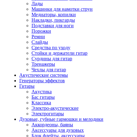
Лады
Машинки для намотки струн
Медиаторы, копилки
Накладки, пикгарды
Подставки для ноги
Порожки
Ремни
Слайды
Средства по уходу
Стойки и держатели гитар
Сурдины для гитар
Тренажеры
Чехлы для гитар
Акустические системы
Генераторы эффектов
Гитары
Акустика
Бас гитары
Классика
Электро-акустические
Электрогитары
Духовые, губные гармошки и мелодики
Аккордеоны, баяны
Аксессуары для духовых
Блок флейты, аксессуары