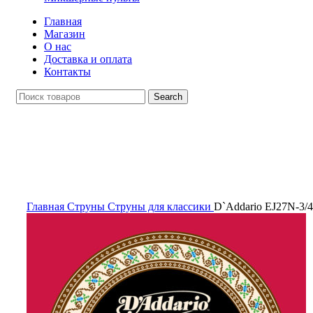
Главная
Магазин
О нас
Доставка и оплата
Контакты
Search
Click to enlarge
Главная
Струны
Струны для классики
D`Addario EJ27N-3/4