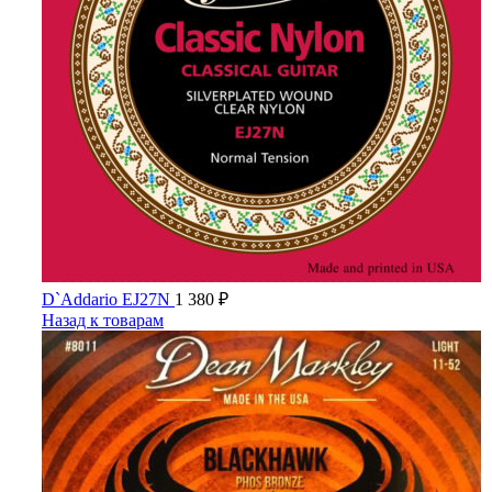
D`Addario EJ27N
1 380
₽
Назад к товарам