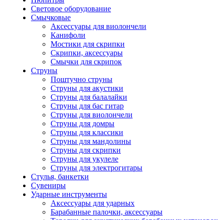
Световое оборудование
Смычковые
Аксессуары для виолончели
Канифоли
Мостики для скрипки
Скрипки, аксессуары
Смычки для скрипок
Струны
Поштучно струны
Струны для акустики
Струны для балалайки
Струны для бас гитар
Струны для виолончели
Струны для домры
Струны для классики
Струны для мандолины
Струны для скрипки
Струны для укулеле
Струны для электрогитары
Стулья, банкетки
Сувениры
Ударные инструменты
Аксессуары для ударных
Барабанные палочки, аксессуары