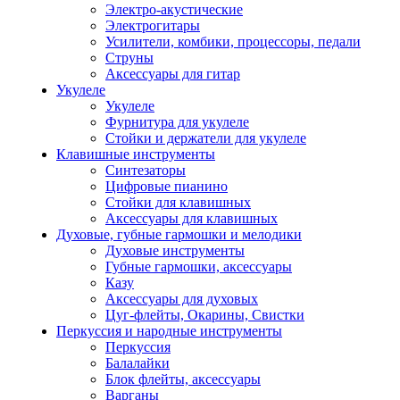
Электро-акустические
Электрогитары
Усилители, комбики, процессоры, педали
Струны
Аксессуары для гитар
Укулеле
Укулеле
Фурнитура для укулеле
Стойки и держатели для укулеле
Клавишные инструменты
Синтезаторы
Цифровые пианино
Стойки для клавишных
Аксессуары для клавишных
Духовые, губные гармошки и мелодики
Духовые инструменты
Губные гармошки, аксессуары
Казу
Аксессуары для духовых
Цуг-флейты, Окарины, Свистки
Перкуссия и народные инструменты
Перкуссия
Балалайки
Блок флейты, аксессуары
Варганы