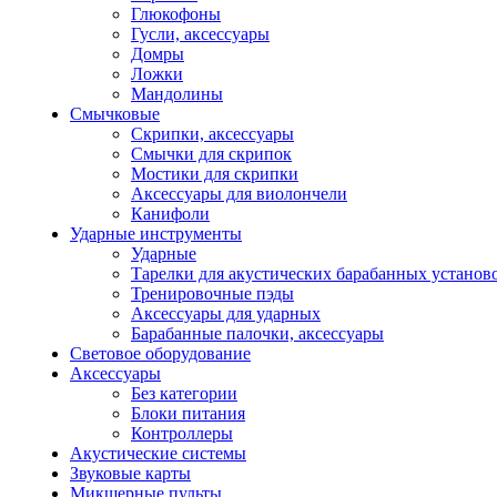
Глюкофоны
Гусли, аксессуары
Домры
Ложки
Мандолины
Смычковые
Скрипки, аксессуары
Смычки для скрипок
Мостики для скрипки
Аксессуары для виолончели
Канифоли
Ударные инструменты
Ударные
Тарелки для акустических барабанных установ
Тренировочные пэды
Аксессуары для ударных
Барабанные палочки, аксессуары
Световое оборудование
Аксессуары
Без категории
Блоки питания
Контроллеры
Акустические системы
Звуковые карты
Микшерные пульты