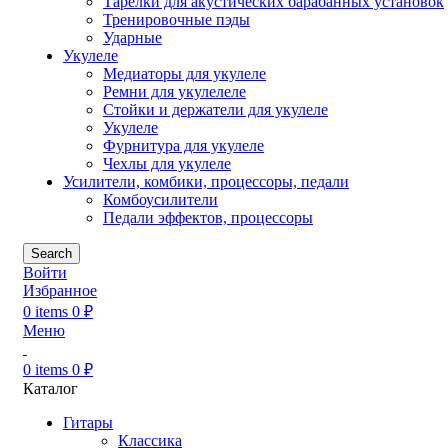
Тарелки для акустических барабанных установок
Тренировочные пэды
Ударные
Укулеле
Медиаторы для укулеле
Ремни для укулелеле
Стойки и держатели для укулеле
Укулеле
Фурнитура для укулеле
Чехлы для укулеле
Усилители, комбики, процессоры, педали
Комбоусилители
Педали эффектов, процессоры
Search
Войти
Избранное
0
items
0
₽
Меню
0
items
0
₽
Каталог
Гитары
Классика