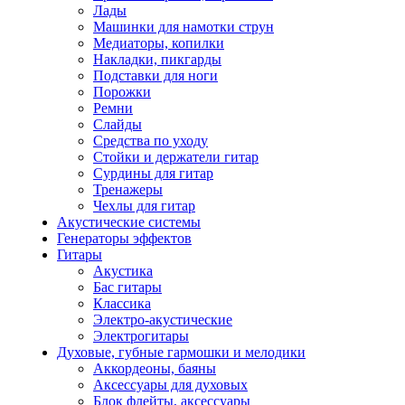
Лады
Машинки для намотки струн
Медиаторы, копилки
Накладки, пикгарды
Подставки для ноги
Порожки
Ремни
Слайды
Средства по уходу
Стойки и держатели гитар
Сурдины для гитар
Тренажеры
Чехлы для гитар
Акустические системы
Генераторы эффектов
Гитары
Акустика
Бас гитары
Классика
Электро-акустические
Электрогитары
Духовые, губные гармошки и мелодики
Аккордеоны, баяны
Аксессуары для духовых
Блок флейты, аксессуары