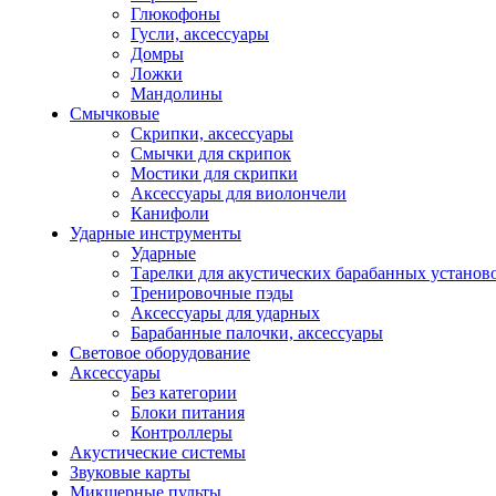
Глюкофоны
Гусли, аксессуары
Домры
Ложки
Мандолины
Смычковые
Скрипки, аксессуары
Смычки для скрипок
Мостики для скрипки
Аксессуары для виолончели
Канифоли
Ударные инструменты
Ударные
Тарелки для акустических барабанных установ
Тренировочные пэды
Аксессуары для ударных
Барабанные палочки, аксессуары
Световое оборудование
Аксессуары
Без категории
Блоки питания
Контроллеры
Акустические системы
Звуковые карты
Микшерные пульты