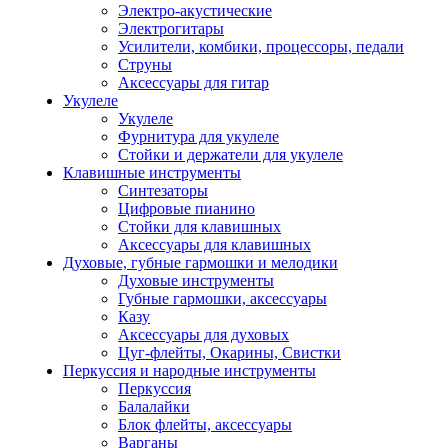
Электро-акустические
Электрогитары
Усилители, комбики, процессоры, педали
Струны
Аксессуары для гитар
Укулеле
Укулеле
Фурнитура для укулеле
Стойки и держатели для укулеле
Клавишные инструменты
Синтезаторы
Цифровые пианино
Стойки для клавишных
Аксессуары для клавишных
Духовые, губные гармошки и мелодики
Духовые инструменты
Губные гармошки, аксессуары
Казу
Аксессуары для духовых
Цуг-флейты, Окарины, Свистки
Перкуссия и народные инструменты
Перкуссия
Балалайки
Блок флейты, аксессуары
Варганы