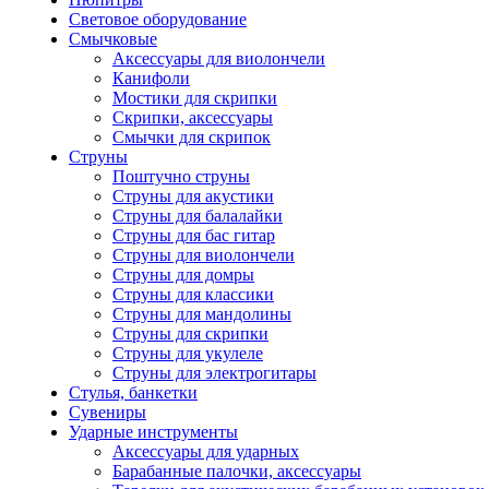
Световое оборудование
Смычковые
Аксессуары для виолончели
Канифоли
Мостики для скрипки
Скрипки, аксессуары
Смычки для скрипок
Струны
Поштучно струны
Струны для акустики
Струны для балалайки
Струны для бас гитар
Струны для виолончели
Струны для домры
Струны для классики
Струны для мандолины
Струны для скрипки
Струны для укулеле
Струны для электрогитары
Стулья, банкетки
Сувениры
Ударные инструменты
Аксессуары для ударных
Барабанные палочки, аксессуары