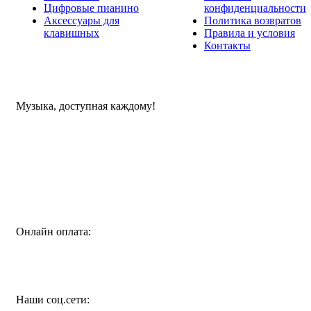
Цифровые пианино
конфиденциальности
Аксессуары для
Политика возвратов
клавишных
Правила и условия
Контакты
Музыка, доступная каждому!
Специализированный магазин по продаже музыкальных
инструментов, звукового и светового оборудования и
аксессуаров
Онлайн оплата:
Наши соц.сети: