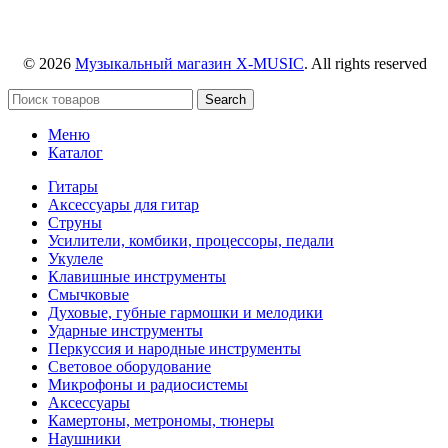
© 2026
Музыкальный магазин X-MUSIC
. All rights reserved
Search
Меню
Каталог
Гитары
Аксессуары для гитар
Струны
Усилители, комбики, процессоры, педали
Укулеле
Клавишные инструменты
Смычковые
Духовые, губные гармошки и мелодики
Ударные инструменты
Перкуссия и народные инструменты
Световое оборудование
Микрофоны и радиосистемы
Аксессуары
Камертоны, метрономы, тюнеры
Наушники