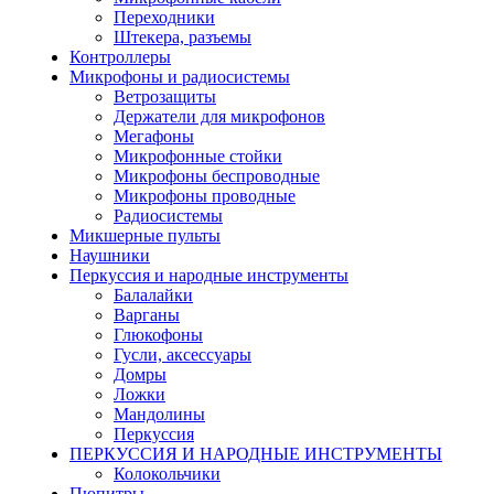
Переходники
Штекера, разъемы
Контроллеры
Микрофоны и радиосистемы
Ветрозащиты
Держатели для микрофонов
Мегафоны
Микрофонные стойки
Микрофоны беспроводные
Микрофоны проводные
Радиосистемы
Микшерные пульты
Наушники
Перкуссия и народные инструменты
Балалайки
Варганы
Глюкофоны
Гусли, аксессуары
Домры
Ложки
Мандолины
Перкуссия
ПЕРКУССИЯ И НАРОДНЫЕ ИНСТРУМЕНТЫ
Колокольчики
Пюпитры