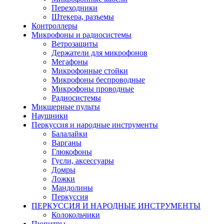
Переходники
Штекера, разъемы
Контроллеры
Микрофоны и радиосистемы
Ветрозащиты
Держатели для микрофонов
Мегафоны
Микрофонные стойки
Микрофоны беспроводные
Микрофоны проводные
Радиосистемы
Микшерные пульты
Наушники
Перкуссия и народные инструменты
Балалайки
Варганы
Глюкофоны
Гусли, аксессуары
Домры
Ложки
Мандолины
Перкуссия
ПЕРКУССИЯ И НАРОДНЫЕ ИНСТРУМЕНТЫ
Колокольчики
Пюпитры