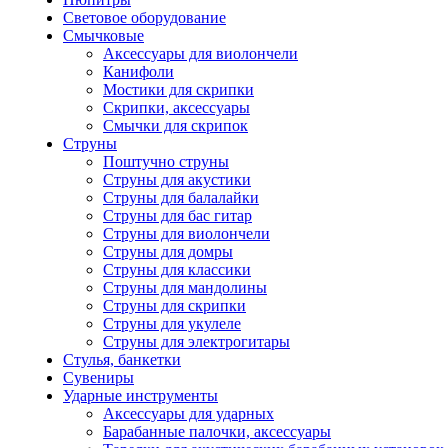
Световое оборудование
Смычковые
Аксессуары для виолончели
Канифоли
Мостики для скрипки
Скрипки, аксессуары
Смычки для скрипок
Струны
Поштучно струны
Струны для акустики
Струны для балалайки
Струны для бас гитар
Струны для виолончели
Струны для домры
Струны для классики
Струны для мандолины
Струны для скрипки
Струны для укулеле
Струны для электрогитары
Стулья, банкетки
Сувениры
Ударные инструменты
Аксессуары для ударных
Барабанные палочки, аксессуары