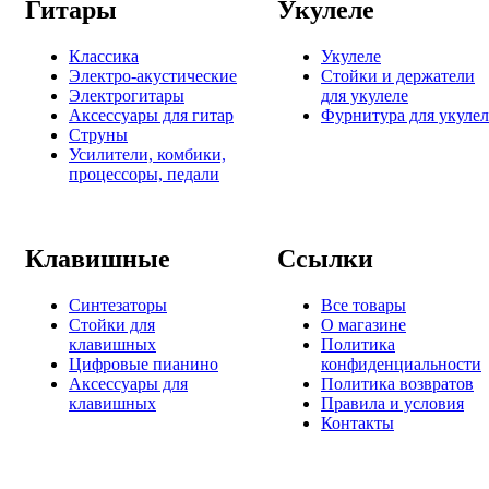
Гитары
Укулеле
Классика
Укулеле
Электро-акустические
Стойки и держатели
Электрогитары
для укулеле
Аксессуары для гитар
Фурнитура для укулел
Струны
Усилители, комбики,
процессоры, педали
Клавишные
Ссылки
Синтезаторы
Все товары
Стойки для
О магазине
клавишных
Политика
Цифровые пианино
конфиденциальности
Аксессуары для
Политика возвратов
клавишных
Правила и условия
Контакты