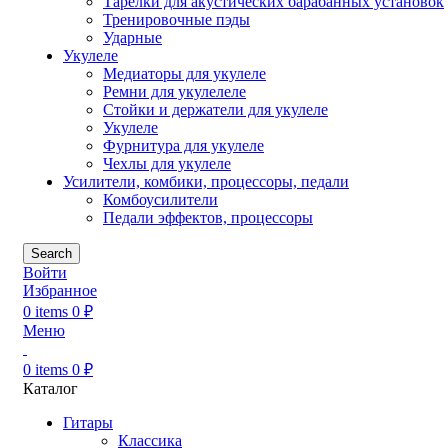
Тарелки для акустических барабанных установок
Тренировочные пэды
Ударные
Укулеле
Медиаторы для укулеле
Ремни для укулелеле
Стойки и держатели для укулеле
Укулеле
Фурнитура для укулеле
Чехлы для укулеле
Усилители, комбики, процессоры, педали
Комбоусилители
Педали эффектов, процессоры
Search
Войти
Избранное
0
items
0
₽
Меню
0
items
0
₽
Каталог
Гитары
Классика