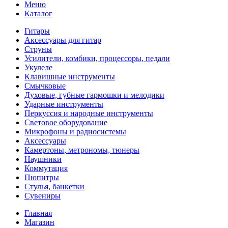
Меню
Каталог
Гитары
Аксессуары для гитар
Струны
Усилители, комбики, процессоры, педали
Укулеле
Клавишные инструменты
Смычковые
Духовые, губные гармошки и мелодики
Ударные инструменты
Перкуссия и народные инструменты
Световое оборудование
Микрофоны и радиосистемы
Аксессуары
Камертоны, метрономы, тюнеры
Наушники
Коммутация
Пюпитры
Стулья, банкетки
Сувениры
Главная
Магазин