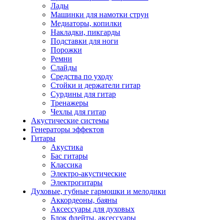
Лады
Машинки для намотки струн
Медиаторы, копилки
Накладки, пикгарды
Подставки для ноги
Порожки
Ремни
Слайды
Средства по уходу
Стойки и держатели гитар
Сурдины для гитар
Тренажеры
Чехлы для гитар
Акустические системы
Генераторы эффектов
Гитары
Акустика
Бас гитары
Классика
Электро-акустические
Электрогитары
Духовые, губные гармошки и мелодики
Аккордеоны, баяны
Аксессуары для духовых
Блок флейты, аксессуары