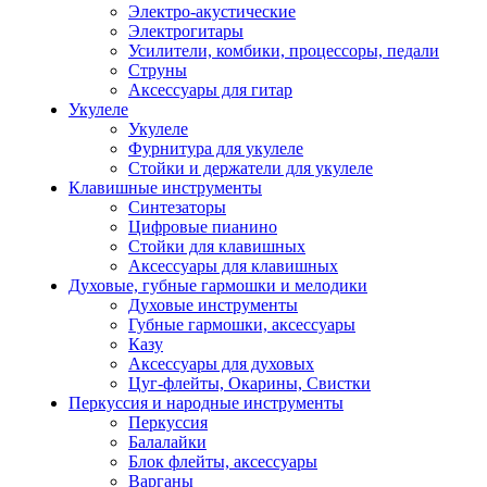
Электро-акустические
Электрогитары
Усилители, комбики, процессоры, педали
Струны
Аксессуары для гитар
Укулеле
Укулеле
Фурнитура для укулеле
Стойки и держатели для укулеле
Клавишные инструменты
Синтезаторы
Цифровые пианино
Стойки для клавишных
Аксессуары для клавишных
Духовые, губные гармошки и мелодики
Духовые инструменты
Губные гармошки, аксессуары
Казу
Аксессуары для духовых
Цуг-флейты, Окарины, Свистки
Перкуссия и народные инструменты
Перкуссия
Балалайки
Блок флейты, аксессуары
Варганы