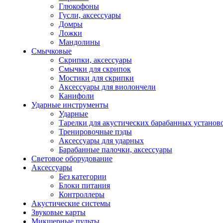
Глюкофоны
Гусли, аксессуары
Домры
Ложки
Мандолины
Смычковые
Скрипки, аксессуары
Смычки для скрипок
Мостики для скрипки
Аксессуары для виолончели
Канифоли
Ударные инструменты
Ударные
Тарелки для акустических барабанных установ
Тренировочные пэды
Аксессуары для ударных
Барабанные палочки, аксессуары
Световое оборудование
Аксессуары
Без категории
Блоки питания
Контроллеры
Акустические системы
Звуковые карты
Микшерные пульты