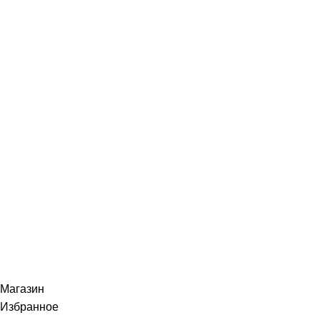
Музыка, доступная каждому!
Специализированный магазин по продаже
музыкальных инструментов, звукового и светового
оборудования и аксессуаров
Онлайн оплата:
Наши соц.сети:
© 2026
Музыкальный магазин X-MUSIC
. All rights
reserved
Магазин
Избранное