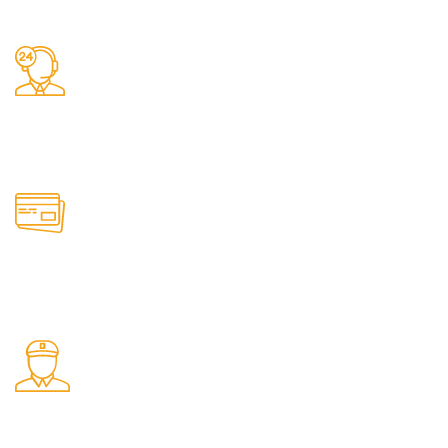
Заказы 24/7
Наш магазин принимает заказы круглосуточно
Онлайн оплата
Удобные способы оплаты товаров на сайте
Быстрая доставка