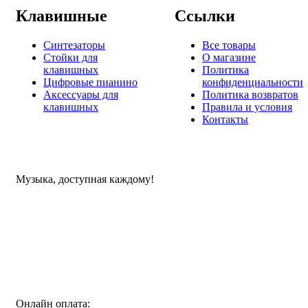
Клавишные
Ссылки
Синтезаторы
Все товары
Стойки для
О магазине
клавишных
Политика
Цифровые пианино
конфиденциальности
Аксессуары для
Политика возвратов
клавишных
Правила и условия
Контакты
Музыка, доступная каждому!
Специализированный магазин по продаже музыкальных
инструментов, звукового и светового оборудования и
аксессуаров
Онлайн оплата: