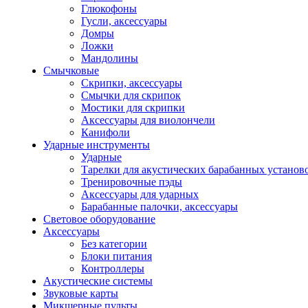
Глюкофоны
Гусли, аксессуары
Домры
Ложки
Мандолины
Смычковые
Скрипки, аксессуары
Смычки для скрипок
Мостики для скрипки
Аксессуары для виолончели
Канифоли
Ударные инструменты
Ударные
Тарелки для акустических барабанных установ
Тренировочные пэды
Аксессуары для ударных
Барабанные палочки, аксессуары
Световое оборудование
Аксессуары
Без категории
Блоки питания
Контроллеры
Акустические системы
Звуковые карты
Микшерные пульты