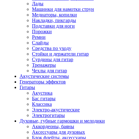
Лады
Машинки для намотки струн
Медиаторы, копилки
Накладки, пикгарды
Подставки для ноги
Порожки
Ремни
Слайды
Средства по уходу
Стойки и держатели гитар
Сурдины для гитар
Тренажеры
Чехлы для гитар
Акустические системы
Генераторы эффектов
Гитары
Акустика
Бас гитары
Классика
Электро-акустические
Электрогитары
Духовые, губные гармошки и мелодики
Аккордеоны, баяны
Аксессуары для духовых
Блок флейты, аксессуары