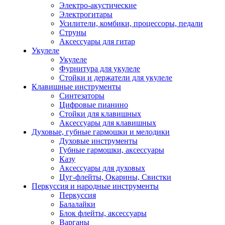
Электро-акустические
Электрогитары
Усилители, комбики, процессоры, педали
Струны
Аксессуары для гитар
Укулеле
Укулеле
Фурнитура для укулеле
Стойки и держатели для укулеле
Клавишные инструменты
Синтезаторы
Цифровые пианино
Стойки для клавишных
Аксессуары для клавишных
Духовые, губные гармошки и мелодики
Духовые инструменты
Губные гармошки, аксессуары
Казу
Аксессуары для духовых
Цуг-флейты, Окарины, Свистки
Перкуссия и народные инструменты
Перкуссия
Балалайки
Блок флейты, аксессуары
Варганы