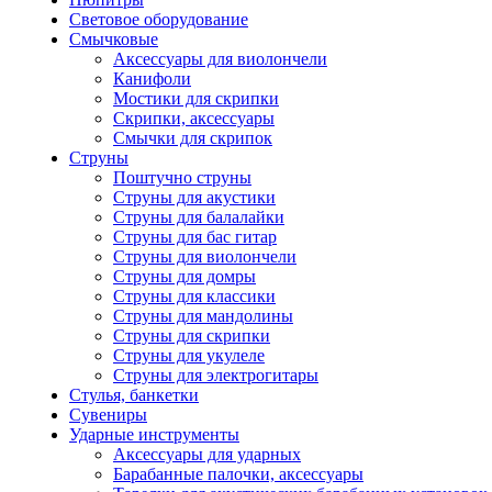
Световое оборудование
Смычковые
Аксессуары для виолончели
Канифоли
Мостики для скрипки
Скрипки, аксессуары
Смычки для скрипок
Струны
Поштучно струны
Струны для акустики
Струны для балалайки
Струны для бас гитар
Струны для виолончели
Струны для домры
Струны для классики
Струны для мандолины
Струны для скрипки
Струны для укулеле
Струны для электрогитары
Стулья, банкетки
Сувениры
Ударные инструменты
Аксессуары для ударных
Барабанные палочки, аксессуары