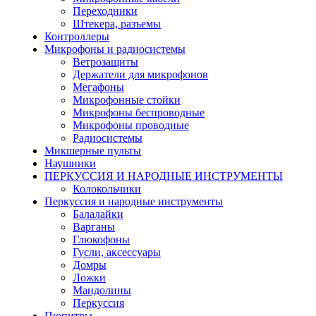
Переходники
Штекера, разъемы
Контроллеры
Микрофоны и радиосистемы
Ветрозащиты
Держатели для микрофонов
Мегафоны
Микрофонные стойки
Микрофоны беспроводные
Микрофоны проводные
Радиосистемы
Микшерные пульты
Наушники
ПЕРКУССИЯ И НАРОДНЫЕ ИНСТРУМЕНТЫ
Колокольчики
Перкуссия и народные инструменты
Балалайки
Варганы
Глюкофоны
Гусли, аксессуары
Домры
Ложки
Мандолины
Перкуссия
Пюпитры