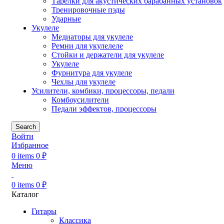
Тарелки для акустических барабанных установок
Тренировочные пэды
Ударные
Укулеле
Медиаторы для укулеле
Ремни для укулелеле
Стойки и держатели для укулеле
Укулеле
Фурнитура для укулеле
Чехлы для укулеле
Усилители, комбики, процессоры, педали
Комбоусилители
Педали эффектов, процессоры
Search
Войти
Избранное
0
items
0
₽
Меню
0
items
0
₽
Каталог
Гитары
Классика