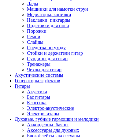
Лады
Машинки для намотки струн
Медиаторы, копилки
Накладки, пикгарды
Подставки для ноги
Порожки
Ремни
Слайды
Средства по уходу
Стойки и держатели гитар
Сурдины для гитар
Тренажеры
Чехлы для гитар
Акустические системы
Генераторы эффектов
Гитары
Акустика
Бас гитары
Классика
Электро-акустические
Электрогитары
Духовые, губные гармошки и мелодики
Аккордеоны, баяны
Аксессуары для духовых
Блок флейты, аксессуары