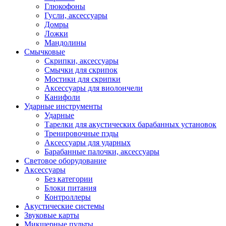
Глюкофоны
Гусли, аксессуары
Домры
Ложки
Мандолины
Смычковые
Скрипки, аксессуары
Смычки для скрипок
Мостики для скрипки
Аксессуары для виолончели
Канифоли
Ударные инструменты
Ударные
Тарелки для акустических барабанных установок
Тренировочные пэды
Аксессуары для ударных
Барабанные палочки, аксессуары
Световое оборудование
Аксессуары
Без категории
Блоки питания
Контроллеры
Акустические системы
Звуковые карты
Микшерные пульты