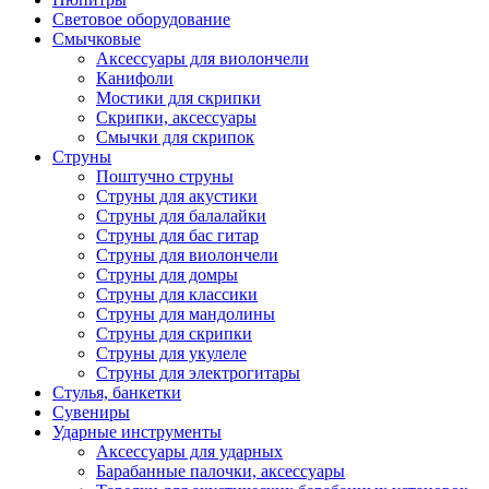
Световое оборудование
Смычковые
Аксессуары для виолончели
Канифоли
Мостики для скрипки
Скрипки, аксессуары
Смычки для скрипок
Струны
Поштучно струны
Струны для акустики
Струны для балалайки
Струны для бас гитар
Струны для виолончели
Струны для домры
Струны для классики
Струны для мандолины
Струны для скрипки
Струны для укулеле
Струны для электрогитары
Стулья, банкетки
Сувениры
Ударные инструменты
Аксессуары для ударных
Барабанные палочки, аксессуары