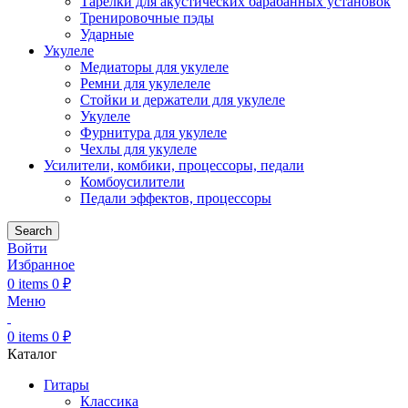
Тарелки для акустических барабанных установок
Тренировочные пэды
Ударные
Укулеле
Медиаторы для укулеле
Ремни для укулелеле
Стойки и держатели для укулеле
Укулеле
Фурнитура для укулеле
Чехлы для укулеле
Усилители, комбики, процессоры, педали
Комбоусилители
Педали эффектов, процессоры
Search
Войти
Избранное
0
items
0
₽
Меню
0
items
0
₽
Каталог
Гитары
Классика