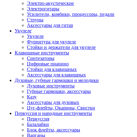
Электро-акустические
Электрогитары
Усилители, комбики, процессоры, педали
Струны
Аксессуары для гитар
Укулеле
Укулеле
Фурнитура для укулеле
Стойки и держатели для укулеле
Клавишные инструменты
Синтезаторы
Цифровые пианино
Стойки для клавишных
Аксессуары для клавишных
Духовые, губные гармошки и мелодики
Духовые инструменты
Губные гармошки, аксессуары
Казу
Аксессуары для духовых
Цуг-флейты, Окарины, Свистки
Перкуссия и народные инструменты
Перкуссия
Балалайки
Блок флейты, аксессуары
Варганы