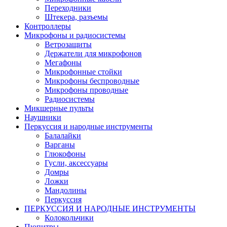
Переходники
Штекера, разъемы
Контроллеры
Микрофоны и радиосистемы
Ветрозащиты
Держатели для микрофонов
Мегафоны
Микрофонные стойки
Микрофоны беспроводные
Микрофоны проводные
Радиосистемы
Микшерные пульты
Наушники
Перкуссия и народные инструменты
Балалайки
Варганы
Глюкофоны
Гусли, аксессуары
Домры
Ложки
Мандолины
Перкуссия
ПЕРКУССИЯ И НАРОДНЫЕ ИНСТРУМЕНТЫ
Колокольчики
Пюпитры