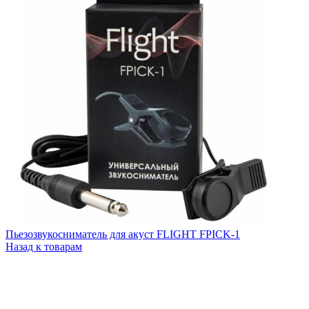
Пьезозвукосниматель для акуст FLIGHT FPICK-1
Назад к товарам