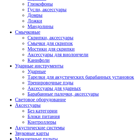
Глюкофоны
Гусли, аксессуары
Домры
Ложки
Мандолины
Смычковые
Скрипки, аксессуары
Смычки для скрипок
Мостики для скрипки
Аксессуары для виолончели
Канифоли
Ударные инструменты
Ударные
Тарелки для акустических барабанных установок
Тренировочные пэды
Аксессуары для ударных
Барабанные палочки, аксессуары
Световое оборудование
Аксессуары
Без категории
Блоки питания
Контроллеры
Акустические системы
Звуковые карты
Микшерные пульты