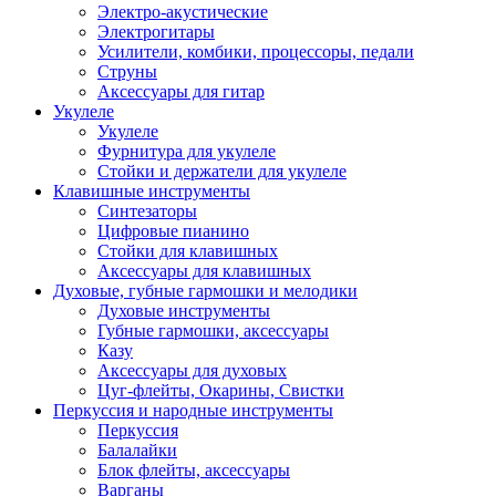
Электро-акустические
Электрогитары
Усилители, комбики, процессоры, педали
Струны
Аксессуары для гитар
Укулеле
Укулеле
Фурнитура для укулеле
Стойки и держатели для укулеле
Клавишные инструменты
Синтезаторы
Цифровые пианино
Стойки для клавишных
Аксессуары для клавишных
Духовые, губные гармошки и мелодики
Духовые инструменты
Губные гармошки, аксессуары
Казу
Аксессуары для духовых
Цуг-флейты, Окарины, Свистки
Перкуссия и народные инструменты
Перкуссия
Балалайки
Блок флейты, аксессуары
Варганы