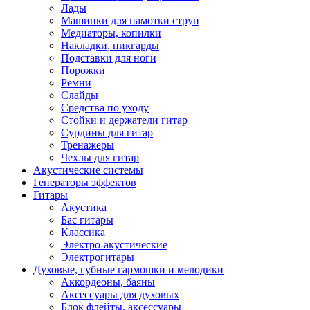
Лады
Машинки для намотки струн
Медиаторы, копилки
Накладки, пикгарды
Подставки для ноги
Порожки
Ремни
Слайды
Средства по уходу
Стойки и держатели гитар
Сурдины для гитар
Тренажеры
Чехлы для гитар
Акустические системы
Генераторы эффектов
Гитары
Акустика
Бас гитары
Классика
Электро-акустические
Электрогитары
Духовые, губные гармошки и мелодики
Аккордеоны, баяны
Аксессуары для духовых
Блок флейты, аксессуары