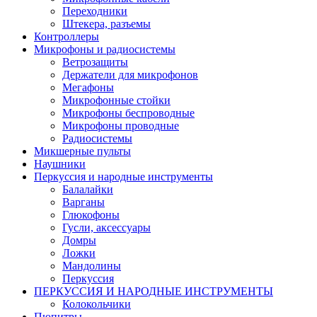
Переходники
Штекера, разъемы
Контроллеры
Микрофоны и радиосистемы
Ветрозащиты
Держатели для микрофонов
Мегафоны
Микрофонные стойки
Микрофоны беспроводные
Микрофоны проводные
Радиосистемы
Микшерные пульты
Наушники
Перкуссия и народные инструменты
Балалайки
Варганы
Глюкофоны
Гусли, аксессуары
Домры
Ложки
Мандолины
Перкуссия
ПЕРКУССИЯ И НАРОДНЫЕ ИНСТРУМЕНТЫ
Колокольчики
Пюпитры