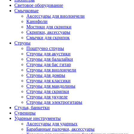
Световое оборудование
Смычковые
Аксессуары для виолончели
Канифоли
Мостики для скрипки
Скрипки, аксессуары
Смычки для скрипок
Струны
Поштучно струны
Струны для акустики
Струны для балалайки
Струны для бас гитар
Струны для виолончели
Струны для домры
Струны для классики
Струны для мандолины
Струны для скрипки
Струны для укулеле
Струны для электрогитары
Стулья, банкетки
Сувениры
Ударные инструменты
Аксессуары для ударных
Барабанные палочки, аксессуары