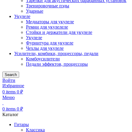
Тарелки для акустических барабанных установок
Тренировочные пэды
Ударные
Укулеле
Медиаторы для укулеле
Ремни для укулелеле
Стойки и держатели для укулеле
Укулеле
Фурнитура для укулеле
Чехлы для укулеле
Усилители, комбики, процессоры, педали
Комбоусилители
Педали эффектов, процессоры
Search
Войти
Избранное
0
items
0
₽
Меню
0
items
0
₽
Каталог
Гитары
Классика