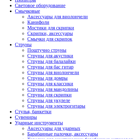
Световое оборудование
Смычковые
Аксессуары для виолончели
Канифоли
Мостики для скрипки
Скрипки, аксессуары
Смычки для скрипок
Струны
Поштучно струны
Струны для акустики
Струны для балалайки
Струны для бас гитар
Струны для виолончели
Струны для домры
Струны для классики
Струны для мандолины
Струны для скрипки
Струны для укулеле
Струны для электрогитары
Стулья, банкетки
Сувениры
Ударные инструменты
Аксессуары для ударных
Барабанные палочки, аксессуары