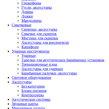
Глюкофоны
Гусли, аксессуары
Домры
Ложки
Мандолины
Смычковые
Скрипки, аксессуары
Смычки для скрипок
Мостики для скрипки
Аксессуары для виолончели
Канифоли
Ударные инструменты
Ударные
Тарелки для акустических барабанных установок
Тренировочные пэды
Аксессуары для ударных
Барабанные палочки, аксессуары
Световое оборудование
Аксессуары
Без категории
Блоки питания
Контроллеры
Акустические системы
Звуковые карты
Микшерные пульты