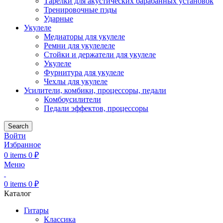
Тарелки для акустических барабанных установок
Тренировочные пэды
Ударные
Укулеле
Медиаторы для укулеле
Ремни для укулелеле
Стойки и держатели для укулеле
Укулеле
Фурнитура для укулеле
Чехлы для укулеле
Усилители, комбики, процессоры, педали
Комбоусилители
Педали эффектов, процессоры
Search
Войти
Избранное
0
items
0
₽
Меню
0
items
0
₽
Каталог
Гитары
Классика