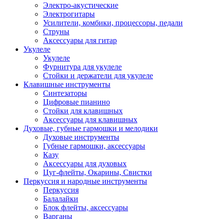
Электро-акустические
Электрогитары
Усилители, комбики, процессоры, педали
Струны
Аксессуары для гитар
Укулеле
Укулеле
Фурнитура для укулеле
Стойки и держатели для укулеле
Клавишные инструменты
Синтезаторы
Цифровые пианино
Стойки для клавишных
Аксессуары для клавишных
Духовые, губные гармошки и мелодики
Духовые инструменты
Губные гармошки, аксессуары
Казу
Аксессуары для духовых
Цуг-флейты, Окарины, Свистки
Перкуссия и народные инструменты
Перкуссия
Балалайки
Блок флейты, аксессуары
Варганы