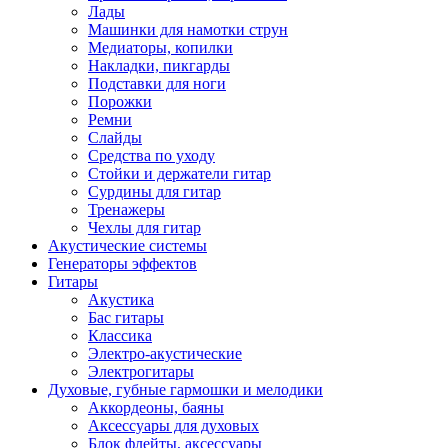
Лады
Машинки для намотки струн
Медиаторы, копилки
Накладки, пикгарды
Подставки для ноги
Порожки
Ремни
Слайды
Средства по уходу
Стойки и держатели гитар
Сурдины для гитар
Тренажеры
Чехлы для гитар
Акустические системы
Генераторы эффектов
Гитары
Акустика
Бас гитары
Классика
Электро-акустические
Электрогитары
Духовые, губные гармошки и мелодики
Аккордеоны, баяны
Аксессуары для духовых
Блок флейты, аксессуары