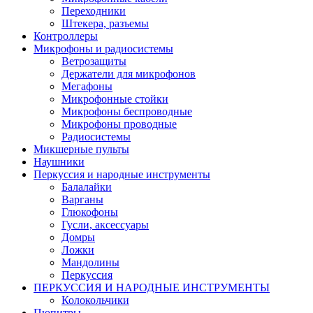
Переходники
Штекера, разъемы
Контроллеры
Микрофоны и радиосистемы
Ветрозащиты
Держатели для микрофонов
Мегафоны
Микрофонные стойки
Микрофоны беспроводные
Микрофоны проводные
Радиосистемы
Микшерные пульты
Наушники
Перкуссия и народные инструменты
Балалайки
Варганы
Глюкофоны
Гусли, аксессуары
Домры
Ложки
Мандолины
Перкуссия
ПЕРКУССИЯ И НАРОДНЫЕ ИНСТРУМЕНТЫ
Колокольчики
Пюпитры