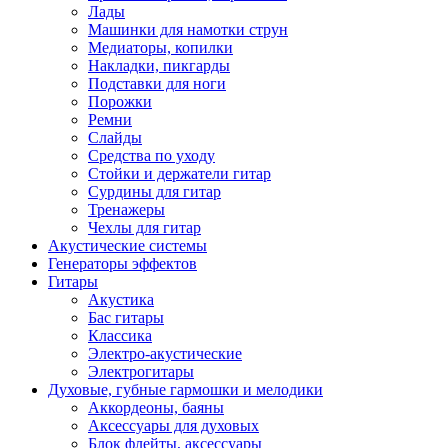
Лады
Машинки для намотки струн
Медиаторы, копилки
Накладки, пикгарды
Подставки для ноги
Порожки
Ремни
Слайды
Средства по уходу
Стойки и держатели гитар
Сурдины для гитар
Тренажеры
Чехлы для гитар
Акустические системы
Генераторы эффектов
Гитары
Акустика
Бас гитары
Классика
Электро-акустические
Электрогитары
Духовые, губные гармошки и мелодики
Аккордеоны, баяны
Аксессуары для духовых
Блок флейты, аксессуары