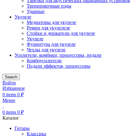
Тарелки для акустических барабанных установок
Тренировочные пэды
Ударные
Укулеле
Медиаторы для укулеле
Ремни для укулелеле
Стойки и держатели для укулеле
Укулеле
Фурнитура для укулеле
Чехлы для укулеле
Усилители, комбики, процессоры, педали
Комбоусилители
Педали эффектов, процессоры
Search
Войти
Избранное
0
items
0
₽
Меню
0
items
0
₽
Каталог
Гитары
Классика