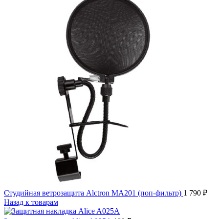
Студийная ветрозащита Alctron MA201 (поп-фильтр)
1 790
₽
Назад к товарам