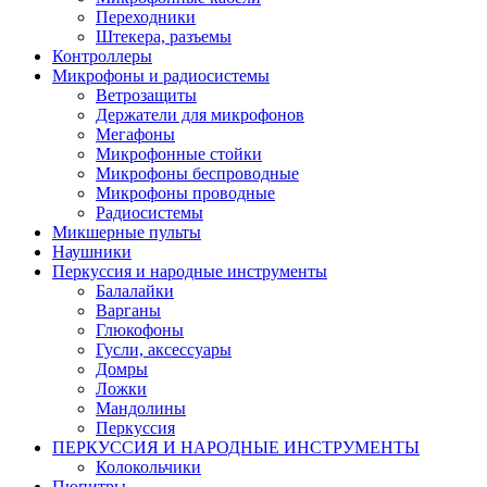
Переходники
Штекера, разъемы
Контроллеры
Микрофоны и радиосистемы
Ветрозащиты
Держатели для микрофонов
Мегафоны
Микрофонные стойки
Микрофоны беспроводные
Микрофоны проводные
Радиосистемы
Микшерные пульты
Наушники
Перкуссия и народные инструменты
Балалайки
Варганы
Глюкофоны
Гусли, аксессуары
Домры
Ложки
Мандолины
Перкуссия
ПЕРКУССИЯ И НАРОДНЫЕ ИНСТРУМЕНТЫ
Колокольчики
Пюпитры