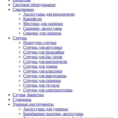
Световое оборудование
Смычковые
Аксессуары для виолончели
Канифоли
Мостики для скрипки
Скрипки, аксессуары
Смычки для скрипок
Струны
Поштучно струны
Струны для акустики
Струны для балалайки
Струны для бас гитар
Струны для виолончели
Струны для домры
Струны для классики
Струны для мандолины
Струны для скрипки
Струны для укулеле
Струны для электрогитары
Стулья, банкетки
Сувениры
Ударные инструменты
Аксессуары для ударных
Барабанные палочки, аксессуары