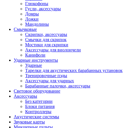
Глюкофоны
Гусли, аксессуары
Домры
Ложки
Мандолины
Смычковые
Скрипки, аксессуары
Смычки для скрипок
Мостики для скрипки
Аксессуары для виолончели
Канифоли
Ударные инструменты
Ударные
Тарелки для акустических барабанных установок
Тренировочные пэды
Аксессуары для ударных
Барабанные палочки, аксессуары
Световое оборудование
Аксессуары
Без категории
Блоки питания
Контроллеры
Акустические системы
Звуковые карты
Микшерные пульты