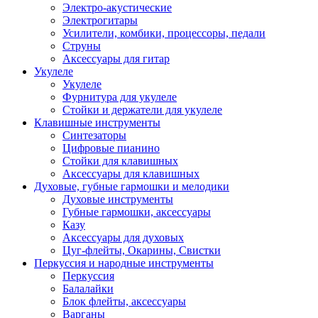
Электро-акустические
Электрогитары
Усилители, комбики, процессоры, педали
Струны
Аксессуары для гитар
Укулеле
Укулеле
Фурнитура для укулеле
Стойки и держатели для укулеле
Клавишные инструменты
Синтезаторы
Цифровые пианино
Стойки для клавишных
Аксессуары для клавишных
Духовые, губные гармошки и мелодики
Духовые инструменты
Губные гармошки, аксессуары
Казу
Аксессуары для духовых
Цуг-флейты, Окарины, Свистки
Перкуссия и народные инструменты
Перкуссия
Балалайки
Блок флейты, аксессуары
Варганы