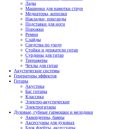
Лады
Машинки для намотки струн
Медиаторы, копилки
Накладки, пикгарды
Подставки для ноги
Порожки
Ремни
Слайды
Средства по уходу
Стойки и держатели гитар
Сурдины для гитар
Тренажеры
Чехлы для гитар
Акустические системы
Генераторы эффектов
Гитары
Акустика
Бас гитары
Классика
Электро-акустические
Электрогитары
Духовые, губные гармошки и мелодики
Аккордеоны, баяны
Аксессуары для духовых
Блок флейты, аксессуары