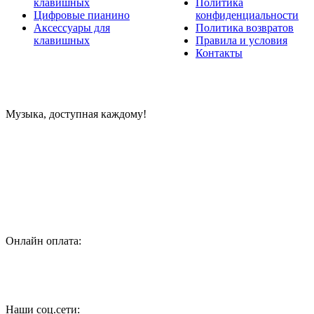
клавишных
Политика
Цифровые пианино
конфиденциальности
Аксессуары для
Политика возвратов
клавишных
Правила и условия
Контакты
Музыка, доступная каждому!
Специализированный магазин по продаже музыкальных
инструментов, звукового и светового оборудования и
аксессуаров
Онлайн оплата:
Наши соц.сети: