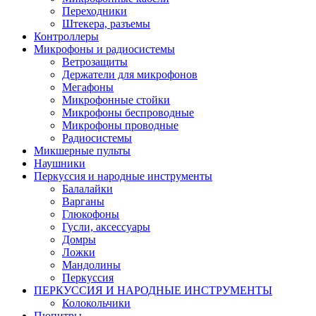
Переходники
Штекера, разъемы
Контроллеры
Микрофоны и радиосистемы
Ветрозащиты
Держатели для микрофонов
Мегафоны
Микрофонные стойки
Микрофоны беспроводные
Микрофоны проводные
Радиосистемы
Микшерные пульты
Наушники
Перкуссия и народные инструменты
Балалайки
Варганы
Глюкофоны
Гусли, аксессуары
Домры
Ложки
Мандолины
Перкуссия
ПЕРКУССИЯ И НАРОДНЫЕ ИНСТРУМЕНТЫ
Колокольчики
Пюпитры