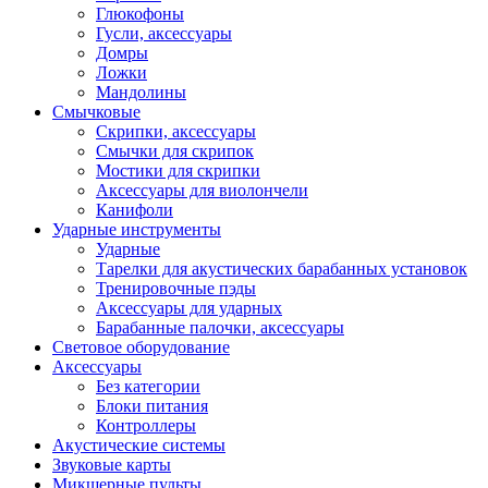
Глюкофоны
Гусли, аксессуары
Домры
Ложки
Мандолины
Смычковые
Скрипки, аксессуары
Смычки для скрипок
Мостики для скрипки
Аксессуары для виолончели
Канифоли
Ударные инструменты
Ударные
Тарелки для акустических барабанных установок
Тренировочные пэды
Аксессуары для ударных
Барабанные палочки, аксессуары
Световое оборудование
Аксессуары
Без категории
Блоки питания
Контроллеры
Акустические системы
Звуковые карты
Микшерные пульты