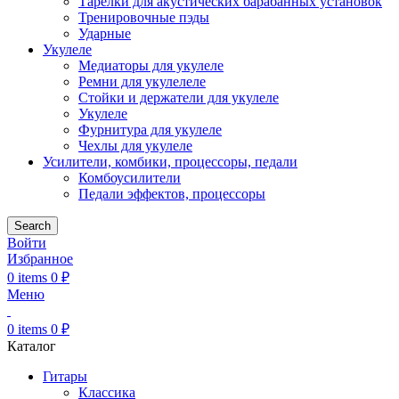
Тарелки для акустических барабанных установок
Тренировочные пэды
Ударные
Укулеле
Медиаторы для укулеле
Ремни для укулелеле
Стойки и держатели для укулеле
Укулеле
Фурнитура для укулеле
Чехлы для укулеле
Усилители, комбики, процессоры, педали
Комбоусилители
Педали эффектов, процессоры
Search
Войти
Избранное
0
items
0
₽
Меню
0
items
0
₽
Каталог
Гитары
Классика