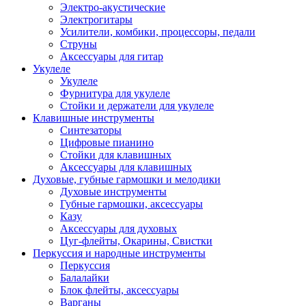
Электро-акустические
Электрогитары
Усилители, комбики, процессоры, педали
Струны
Аксессуары для гитар
Укулеле
Укулеле
Фурнитура для укулеле
Стойки и держатели для укулеле
Клавишные инструменты
Синтезаторы
Цифровые пианино
Стойки для клавишных
Аксессуары для клавишных
Духовые, губные гармошки и мелодики
Духовые инструменты
Губные гармошки, аксессуары
Казу
Аксессуары для духовых
Цуг-флейты, Окарины, Свистки
Перкуссия и народные инструменты
Перкуссия
Балалайки
Блок флейты, аксессуары
Варганы