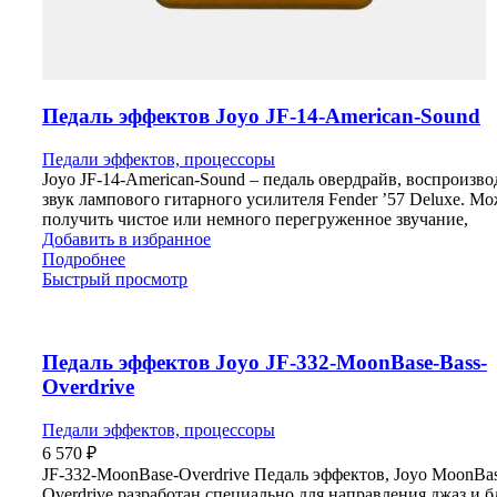
Педаль эффектов Joyo JF-14-American-Sound
Педали эффектов, процессоры
Joyo JF-14-American-Sound – педаль овердрайв, воспроизв
звук лампового гитарного усилителя Fender ’57 Deluxe. М
получить чистое или немного перегруженное звучание,
Добавить в избранное
Подробнее
Быстрый просмотр
Педаль эффектов Joyo JF-332-MoonBase-Bass-
Overdrive
Педали эффектов, процессоры
6 570
₽
JF-332-MoonBase-Overdrive Педаль эффектов, Joyo MoonBas
Overdrive разработан специально для направления джаз и б