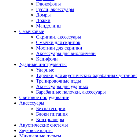
Глюкофоны
Гусли, аксессуары
Домры
Ложки
Мандолины
Смычковые
Скрипки, аксессуары
Смычки для скрипок
Мостики для скрипки
Аксессуары для виолончели
Канифоли
Ударные инструменты
Ударные
Тарелки для акустических барабанных установ
Тренировочные пэды
Аксессуары для ударных
Барабанные палочки, аксессуары
Световое оборудование
Аксессуары
Без категории
Блоки питания
Контроллеры
Акустические системы
Звуковые карты
Микшерные пульты