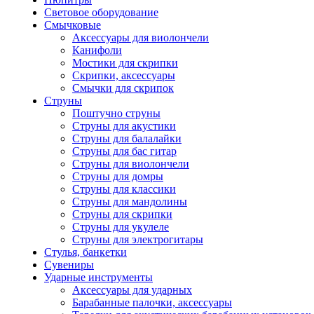
Световое оборудование
Смычковые
Аксессуары для виолончели
Канифоли
Мостики для скрипки
Скрипки, аксессуары
Смычки для скрипок
Струны
Поштучно струны
Струны для акустики
Струны для балалайки
Струны для бас гитар
Струны для виолончели
Струны для домры
Струны для классики
Струны для мандолины
Струны для скрипки
Струны для укулеле
Струны для электрогитары
Стулья, банкетки
Сувениры
Ударные инструменты
Аксессуары для ударных
Барабанные палочки, аксессуары