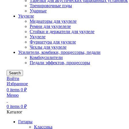
Тарелки для акустических барабанных установок
Тренировочные пэды
Ударные
Укулеле
Медиаторы для укулеле
Ремни для укулелеле
Стойки и держатели для укулеле
Укулеле
Фурнитура для укулеле
Чехлы для укулеле
Усилители, комбики, процессоры, педали
Комбоусилители
Педали эффектов, процессоры
Search
Войти
Избранное
0
items
0
₽
Меню
0
items
0
₽
Каталог
Гитары
Классика