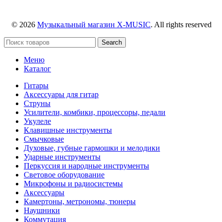
© 2026
Музыкальный магазин X-MUSIC
. All rights reserved
Search
Меню
Каталог
Гитары
Аксессуары для гитар
Струны
Усилители, комбики, процессоры, педали
Укулеле
Клавишные инструменты
Смычковые
Духовые, губные гармошки и мелодики
Ударные инструменты
Перкуссия и народные инструменты
Световое оборудование
Микрофоны и радиосистемы
Аксессуары
Камертоны, метрономы, тюнеры
Наушники
Коммутация