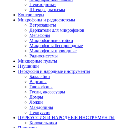
Переходники
Штекера, разъемы
Контроллеры
Микрофоны и радиосистемы
Ветрозащиты
Держатели для микрофонов
Мегафоны
Микрофонные стойки
Микрофоны беспроводные
Микрофоны проводные
Радиосистемы
Микшерные пульты
Наушники
Перкуссия и народные инструменты
Балалайки
Варганы
Глюкофоны
Гусли, аксессуары
Домры
Ложки
Мандолины
Перкуссия
ПЕРКУССИЯ И НАРОДНЫЕ ИНСТРУМЕНТЫ
Колокольчики
Пюпитры