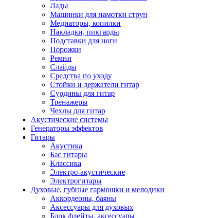
Лады
Машинки для намотки струн
Медиаторы, копилки
Накладки, пикгарды
Подставки для ноги
Порожки
Ремни
Слайды
Средства по уходу
Стойки и держатели гитар
Сурдины для гитар
Тренажеры
Чехлы для гитар
Акустические системы
Генераторы эффектов
Гитары
Акустика
Бас гитары
Классика
Электро-акустические
Электрогитары
Духовые, губные гармошки и мелодики
Аккордеоны, баяны
Аксессуары для духовых
Блок флейты, аксессуары