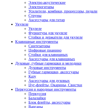
Электро-акустические
Электрогитары
Усилители, комбики, процессоры, педали
Струны
Аксессуары для гитар
Укулеле
Укулеле
Фурнитура для укулеле
Стойки и держатели для укулеле
Клавишные инструменты
Синтезаторы
Цифровые пианино
Стойки для клавишных
Аксессуары для клавишных
Духовые, губные гармошки и мелодики
Духовые инструменты
Губные гармошки, аксессуары
Казу
Аксессуары для духовых
Цуг-флейты, Окарины, Свистки
Перкуссия и народные инструменты
Перкуссия
Балалайки
Блок флейты, аксессуары
Варганы