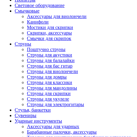
Световое оборудование
Смычковые
Аксессуары для виолончели
Канифоли
Мостики для скрипки
Скрипки, аксессуары
Смычки для скрипок
Струны
Поштучно струны
Струны для акустики
Струны для балалайки
Струны для бас гитар
Струны для виолончели
Струны для домры
Струны для классики
Струны для мандолины
Струны для скрипки
Струны для укулеле
Струны для электрогитары
Стулья, банкетки
Сувениры
Ударные инструменты
Аксессуары для ударных
Барабанные палочки, аксессуары