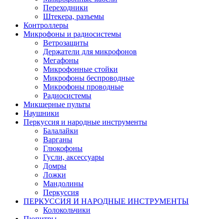
Переходники
Штекера, разъемы
Контроллеры
Микрофоны и радиосистемы
Ветрозащиты
Держатели для микрофонов
Мегафоны
Микрофонные стойки
Микрофоны беспроводные
Микрофоны проводные
Радиосистемы
Микшерные пульты
Наушники
Перкуссия и народные инструменты
Балалайки
Варганы
Глюкофоны
Гусли, аксессуары
Домры
Ложки
Мандолины
Перкуссия
ПЕРКУССИЯ И НАРОДНЫЕ ИНСТРУМЕНТЫ
Колокольчики
Пюпитры