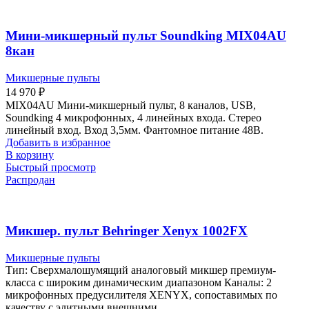
Мини-микшерный пульт Soundking MIX04AU
8кан
Микшерные пульты
14 970
₽
MIX04AU Мини-микшерный пульт, 8 каналов, USB,
Soundking 4 микрофонных, 4 линейных входа. Стерео
линейный вход. Вход 3,5мм. Фантомное питание 48В.
Добавить в избранное
В корзину
Быстрый просмотр
Распродан
Микшер. пульт Behringer Xenyx 1002FX
Микшерные пульты
Тип: Сверхмалошумящий аналоговый микшер премиум-
класса c широким динамическим диапазоном Каналы: 2
микрофонных предусилителя XENYX, сопоставимых по
качеству с элитными внешними