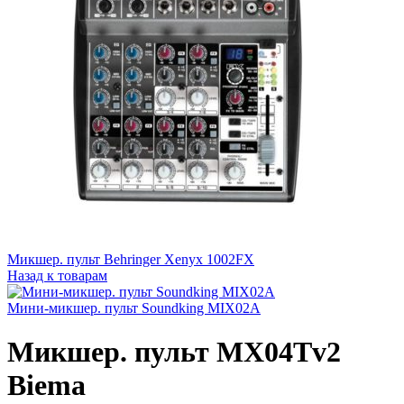
Микшер. пульт Behringer Xenyx 1002FX
Назад к товарам
Мини-микшер. пульт Soundking MIX02A
Микшер. пульт MX04Tv2
Biema