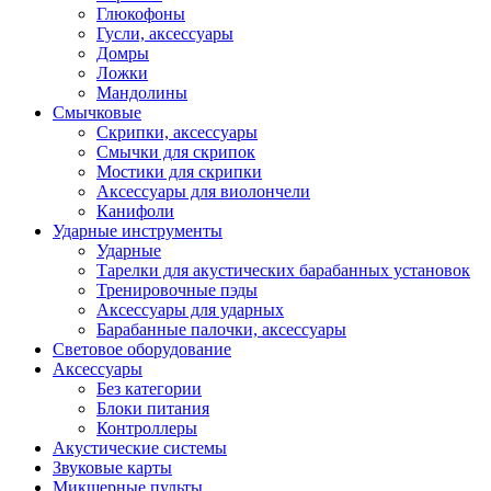
Глюкофоны
Гусли, аксессуары
Домры
Ложки
Мандолины
Смычковые
Скрипки, аксессуары
Смычки для скрипок
Мостики для скрипки
Аксессуары для виолончели
Канифоли
Ударные инструменты
Ударные
Тарелки для акустических барабанных установок
Тренировочные пэды
Аксессуары для ударных
Барабанные палочки, аксессуары
Световое оборудование
Аксессуары
Без категории
Блоки питания
Контроллеры
Акустические системы
Звуковые карты
Микшерные пульты