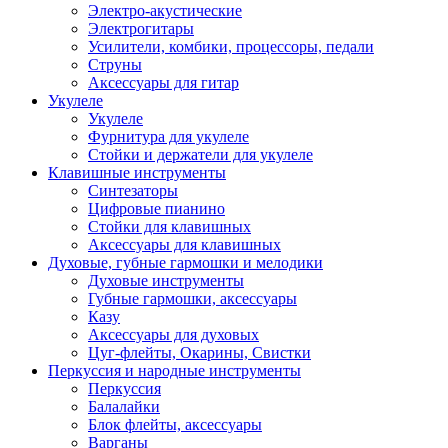
Электро-акустические
Электрогитары
Усилители, комбики, процессоры, педали
Струны
Аксессуары для гитар
Укулеле
Укулеле
Фурнитура для укулеле
Стойки и держатели для укулеле
Клавишные инструменты
Синтезаторы
Цифровые пианино
Стойки для клавишных
Аксессуары для клавишных
Духовые, губные гармошки и мелодики
Духовые инструменты
Губные гармошки, аксессуары
Казу
Аксессуары для духовых
Цуг-флейты, Окарины, Свистки
Перкуссия и народные инструменты
Перкуссия
Балалайки
Блок флейты, аксессуары
Варганы