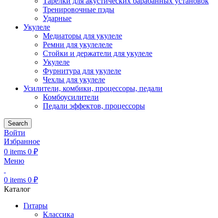
Тарелки для акустических барабанных установок
Тренировочные пэды
Ударные
Укулеле
Медиаторы для укулеле
Ремни для укулелеле
Стойки и держатели для укулеле
Укулеле
Фурнитура для укулеле
Чехлы для укулеле
Усилители, комбики, процессоры, педали
Комбоусилители
Педали эффектов, процессоры
Search
Войти
Избранное
0
items
0
₽
Меню
0
items
0
₽
Каталог
Гитары
Классика