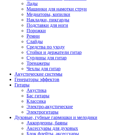
Лады
Машинки для намотки струн
Медиаторы, копилки
Накладки, пикгарды
Подставки для ноги
Порожки
Ремни
Слайды
Средства по уходу
Стойки и держатели гитар
Сурдины для гитар
Тренажеры
Чехлы для гитар
Акустические системы
Генераторы эффектов
Гитары
Акустика
Бас гитары
Классика
Электро-акустические
Электрогитары
Духовые, губные гармошки и мелодики
Аккордеоны, баяны
Аксессуары для духовых
Блок флейты, аксессуары