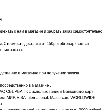
и
ехать к нам в магазин и забрать заказ самостоятельно
м. Стоимость доставки от 150р и обговаривается
ении заказа.
ственно в магазине при получении заказа.
посредственно в магазине .
ПАО СБЕРБАНК с использованием Банковских карт
м: МИР, VISA International, Mastercard WORLDWIDE.
а
или рассрочку любых товаров на сумму от 3000 рублей.