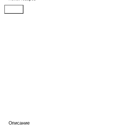
Search
Распродан
Click to enlarge
Описание