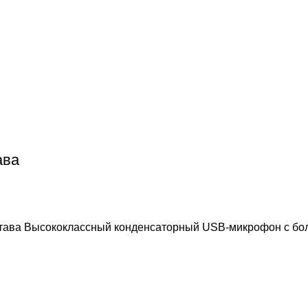
ава
тава Высококлассный конденсаторный USB-микрофон с бол