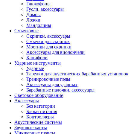
Глюкофоны
Гусли, аксессуары
Домры
Ложки
Мандолины
Смычковые
Скрипки, аксессуары
Смычки для скрипок
Мостики для скрипки
Аксессуары для виолончели
Канифоли
Ударные инструменты
Ударные
Тарелки для акустических барабанных установок
Тренировочные пэды
Аксессуары для ударных
Барабанные палочки, аксессуары
Световое оборудование
Аксессуары
Без категории
Блоки питания
Контроллеры
Акустические системы
Звуковые карты
Микшерные пульты