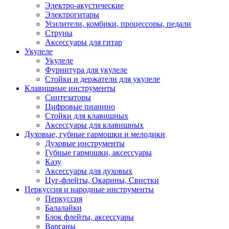
Электро-акустические
Электрогитары
Усилители, комбики, процессоры, педали
Струны
Аксессуары для гитар
Укулеле
Укулеле
Фурнитура для укулеле
Стойки и держатели для укулеле
Клавишные инструменты
Синтезаторы
Цифровые пианино
Стойки для клавишных
Аксессуары для клавишных
Духовые, губные гармошки и мелодики
Духовые инструменты
Губные гармошки, аксессуары
Казу
Аксессуары для духовых
Цуг-флейты, Окарины, Свистки
Перкуссия и народные инструменты
Перкуссия
Балалайки
Блок флейты, аксессуары
Варганы