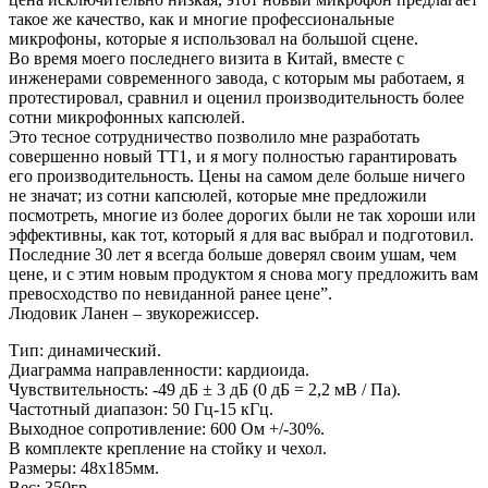
такое же качество, как и многие профессиональные
микрофоны, которые я использовал на большой сцене.
Во время моего последнего визита в Китай, вместе с
инженерами современного завода, с которым мы работаем, я
протестировал, сравнил и оценил производительность более
сотни микрофонных капсюлей.
Это тесное сотрудничество позволило мне разработать
совершенно новый TT1, и я могу полностью гарантировать
его производительность. Цены на самом деле больше ничего
не значат; из сотни капсюлей, которые мне предложили
посмотреть, многие из более дорогих были не так хороши или
эффективны, как тот, который я для вас выбрал и подготовил.
Последние 30 лет я всегда больше доверял своим ушам, чем
цене, и с этим новым продуктом я снова могу предложить вам
превосходство по невиданной ранее цене”.
Людовик Ланен – звукорежиссер.
Тип: динамический.
Диаграмма направленности: кардиоида.
Чувствительность: -49 дБ ± 3 дБ (0 дБ = 2,2 мВ / Па).
Частотный диапазон: 50 Гц-15 кГц.
Выходное сопротивление: 600 Ом +/-30%.
В комплекте крепление на стойку и чехол.
Размеры: 48х185мм.
Вес: 350гр.