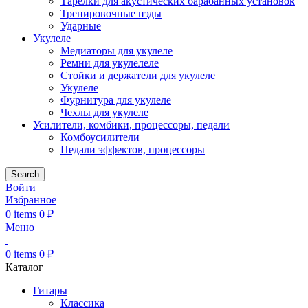
Тарелки для акустических барабанных установок
Тренировочные пэды
Ударные
Укулеле
Медиаторы для укулеле
Ремни для укулелеле
Стойки и держатели для укулеле
Укулеле
Фурнитура для укулеле
Чехлы для укулеле
Усилители, комбики, процессоры, педали
Комбоусилители
Педали эффектов, процессоры
Search
Войти
Избранное
0
items
0
₽
Меню
0
items
0
₽
Каталог
Гитары
Классика