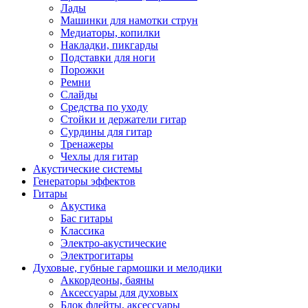
Лады
Машинки для намотки струн
Медиаторы, копилки
Накладки, пикгарды
Подставки для ноги
Порожки
Ремни
Слайды
Средства по уходу
Стойки и держатели гитар
Сурдины для гитар
Тренажеры
Чехлы для гитар
Акустические системы
Генераторы эффектов
Гитары
Акустика
Бас гитары
Классика
Электро-акустические
Электрогитары
Духовые, губные гармошки и мелодики
Аккордеоны, баяны
Аксессуары для духовых
Блок флейты, аксессуары