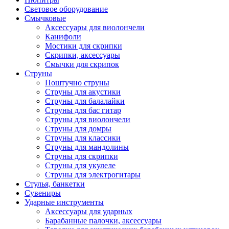
Световое оборудование
Смычковые
Аксессуары для виолончели
Канифоли
Мостики для скрипки
Скрипки, аксессуары
Смычки для скрипок
Струны
Поштучно струны
Струны для акустики
Струны для балалайки
Струны для бас гитар
Струны для виолончели
Струны для домры
Струны для классики
Струны для мандолины
Струны для скрипки
Струны для укулеле
Струны для электрогитары
Стулья, банкетки
Сувениры
Ударные инструменты
Аксессуары для ударных
Барабанные палочки, аксессуары