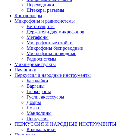
Переходники
Штекера, разъемы
Контроллеры
Микрофоны и радиосистемы
Ветрозащиты
Держатели для микрофонов
Мегафоны
Микрофонные стойки
Микрофоны беспроводные
Микрофоны проводные
Радиосистемы
Микшерные пульты
Наушники
Перкуссия и народные инструменты
Балалайки
Варганы
Глюкофоны
Гусли, аксессуары
Домры
Ложки
Мандолины
Перкуссия
ПЕРКУССИЯ И НАРОДНЫЕ ИНСТРУМЕНТЫ
Колокольчики
Пюпитры