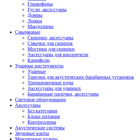
Глюкофоны
Гусли, аксессуары
Домры
Ложки
Мандолины
Смычковые
Скрипки, аксессуары
Смычки для скрипок
Мостики для скрипки
Аксессуары для виолончели
Канифоли
Ударные инструменты
Ударные
Тарелки для акустических барабанных установок
Тренировочные пэды
Аксессуары для ударных
Барабанные палочки, аксессуары
Световое оборудование
Аксессуары
Без категории
Блоки питания
Контроллеры
Акустические системы
Звуковые карты
Микшерные пульты