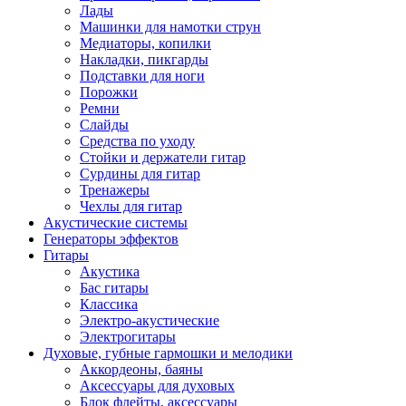
Лады
Машинки для намотки струн
Медиаторы, копилки
Накладки, пикгарды
Подставки для ноги
Порожки
Ремни
Слайды
Средства по уходу
Стойки и держатели гитар
Сурдины для гитар
Тренажеры
Чехлы для гитар
Акустические системы
Генераторы эффектов
Гитары
Акустика
Бас гитары
Классика
Электро-акустические
Электрогитары
Духовые, губные гармошки и мелодики
Аккордеоны, баяны
Аксессуары для духовых
Блок флейты, аксессуары