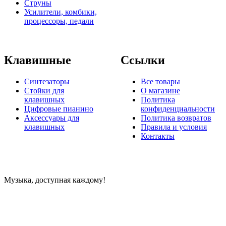
Струны
Усилители, комбики,
процессоры, педали
Клавишные
Ссылки
Синтезаторы
Все товары
Стойки для
О магазине
клавишных
Политика
Цифровые пианино
конфиденциальности
Аксессуары для
Политика возвратов
клавишных
Правила и условия
Контакты
Музыка, доступная каждому!
Специализированный магазин по продаже музыкальных
инструментов, звукового и светового оборудования и
аксессуаров