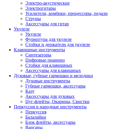
Электро-акустические
Электрогитары
Усилители, комбики, процессоры, педали
Струны
Аксессуары для гитар
Укулеле
Укулеле
Фурнитура для укулеле
Стойки и держатели для укулеле
Клавишные инструменты
Синтезаторы
Цифровые пианино
Стойки для клавишных
Аксессуары для клавишных
Духовые, губные гармошки и мелодики
Духовые инструменты
Губные гармошки, аксессуары
Казу
Аксессуары для духовых
Цуг-флейты, Окарины, Свистки
Перкуссия и народные инструменты
Перкуссия
Балалайки
Блок флейты, аксессуары
Варганы