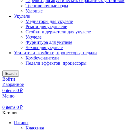
Тарелки для акустических барабанных установок
Тренировочные пэды
Ударные
Укулеле
Медиаторы для укулеле
Ремни для укулелеле
Стойки и держатели для укулеле
Укулеле
Фурнитура для укулеле
Чехлы для укулеле
Усилители, комбики, процессоры, педали
Комбоусилители
Педали эффектов, процессоры
Search
Войти
Избранное
0
items
0
₽
Меню
0
items
0
₽
Каталог
Гитары
Классика