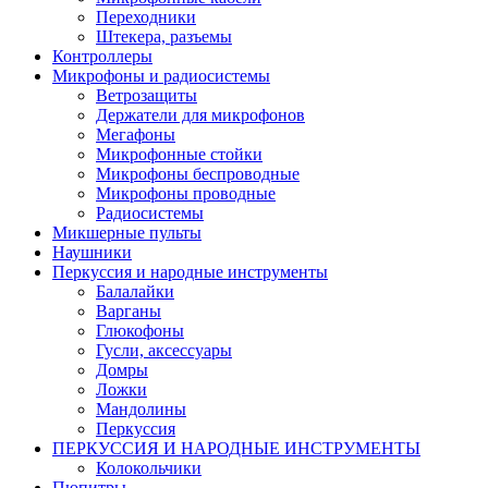
Переходники
Штекера, разъемы
Контроллеры
Микрофоны и радиосистемы
Ветрозащиты
Держатели для микрофонов
Мегафоны
Микрофонные стойки
Микрофоны беспроводные
Микрофоны проводные
Радиосистемы
Микшерные пульты
Наушники
Перкуссия и народные инструменты
Балалайки
Варганы
Глюкофоны
Гусли, аксессуары
Домры
Ложки
Мандолины
Перкуссия
ПЕРКУССИЯ И НАРОДНЫЕ ИНСТРУМЕНТЫ
Колокольчики
Пюпитры