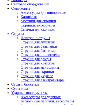
Световое оборудование
Смычковые
Аксессуары для виолончели
Канифоли
Мостики для скрипки
Скрипки, аксессуары
Смычки для скрипок
Струны
Поштучно струны
Струны для акустики
Струны для балалайки
Струны для бас гитар
Струны для виолончели
Струны для домры
Струны для классики
Струны для мандолины
Струны для скрипки
Струны для укулеле
Струны для электрогитары
Стулья, банкетки
Сувениры
Ударные инструменты
Аксессуары для ударных
Барабанные палочки, аксессуары