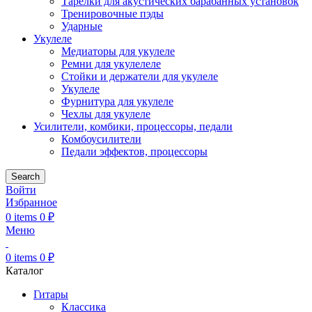
Тарелки для акустических барабанных установок
Тренировочные пэды
Ударные
Укулеле
Медиаторы для укулеле
Ремни для укулелеле
Стойки и держатели для укулеле
Укулеле
Фурнитура для укулеле
Чехлы для укулеле
Усилители, комбики, процессоры, педали
Комбоусилители
Педали эффектов, процессоры
Search
Войти
Избранное
0
items
0
₽
Меню
0
items
0
₽
Каталог
Гитары
Классика