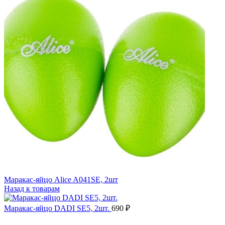
Маракас-яйцо Alice A041SE, 2шт
Назад к товарам
Маракас-яйцо DADI SE5, 2шт.
690
₽