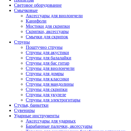
Световое оборудование
Смычковые
Аксессуары для виолончели
Канифоли
Мостики для скрипки
Скрипки, аксессуары
Смычки для скрипок
Струны
Поштучно струны
Струны для акустики
Струны для балалайки
Струны для бас гитар
Струны для виолончели
Струны для домры
Струны для классики
Струны для мандолины
Струны для скрипки
Струны для укулеле
Струны для электрогитары
Стулья, банкетки
Сувениры
Ударные инструменты
Аксессуары для ударных
Барабанные палочки, аксессуары