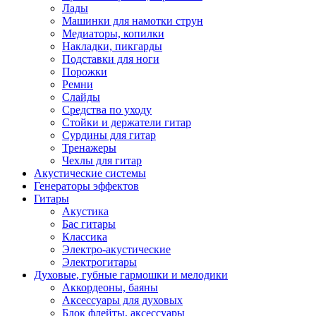
Лады
Машинки для намотки струн
Медиаторы, копилки
Накладки, пикгарды
Подставки для ноги
Порожки
Ремни
Слайды
Средства по уходу
Стойки и держатели гитар
Сурдины для гитар
Тренажеры
Чехлы для гитар
Акустические системы
Генераторы эффектов
Гитары
Акустика
Бас гитары
Классика
Электро-акустические
Электрогитары
Духовые, губные гармошки и мелодики
Аккордеоны, баяны
Аксессуары для духовых
Блок флейты, аксессуары