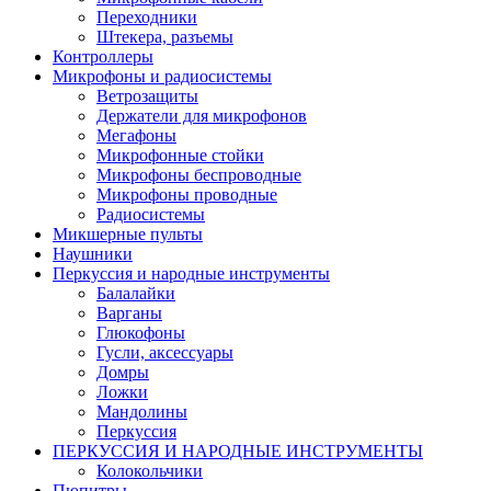
Переходники
Штекера, разъемы
Контроллеры
Микрофоны и радиосистемы
Ветрозащиты
Держатели для микрофонов
Мегафоны
Микрофонные стойки
Микрофоны беспроводные
Микрофоны проводные
Радиосистемы
Микшерные пульты
Наушники
Перкуссия и народные инструменты
Балалайки
Варганы
Глюкофоны
Гусли, аксессуары
Домры
Ложки
Мандолины
Перкуссия
ПЕРКУССИЯ И НАРОДНЫЕ ИНСТРУМЕНТЫ
Колокольчики
Пюпитры