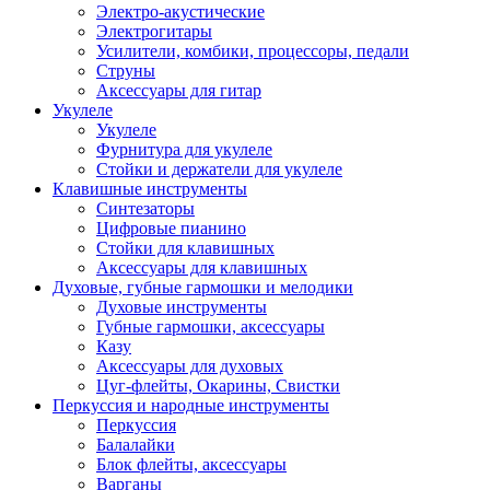
Электро-акустические
Электрогитары
Усилители, комбики, процессоры, педали
Струны
Аксессуары для гитар
Укулеле
Укулеле
Фурнитура для укулеле
Стойки и держатели для укулеле
Клавишные инструменты
Синтезаторы
Цифровые пианино
Стойки для клавишных
Аксессуары для клавишных
Духовые, губные гармошки и мелодики
Духовые инструменты
Губные гармошки, аксессуары
Казу
Аксессуары для духовых
Цуг-флейты, Окарины, Свистки
Перкуссия и народные инструменты
Перкуссия
Балалайки
Блок флейты, аксессуары
Варганы