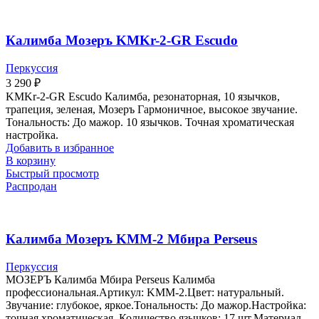
Калимба Мозеръ KMKr-2-GR Escudo
Перкуссия
3 290
₽
KMKr-2-GR Escudo Калимба, резонаторная, 10 язычков,
трапеция, зеленая, Мозеръ Гармоничное, высокое звучание.
Тональность: До мажор. 10 язычков. Точная хроматическая
настройка.
Добавить в избранное
В корзину
Быстрый просмотр
Распродан
Калимба Мозеръ KMM-2 Мбира Perseus
Перкуссия
МОЗЕРЪ Калимба Мбира Perseus Калимба
профессиональная.Артикул: KMM-2.Цвет: натуральный.
Звучание: глубокое, яркое.Тональность: До мажор.Настройка:
точная хроматическая. Количество язычков: 17 шт.Материал