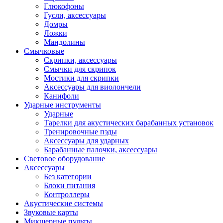
Глюкофоны
Гусли, аксессуары
Домры
Ложки
Мандолины
Смычковые
Скрипки, аксессуары
Смычки для скрипок
Мостики для скрипки
Аксессуары для виолончели
Канифоли
Ударные инструменты
Ударные
Тарелки для акустических барабанных установок
Тренировочные пэды
Аксессуары для ударных
Барабанные палочки, аксессуары
Световое оборудование
Аксессуары
Без категории
Блоки питания
Контроллеры
Акустические системы
Звуковые карты
Микшерные пульты