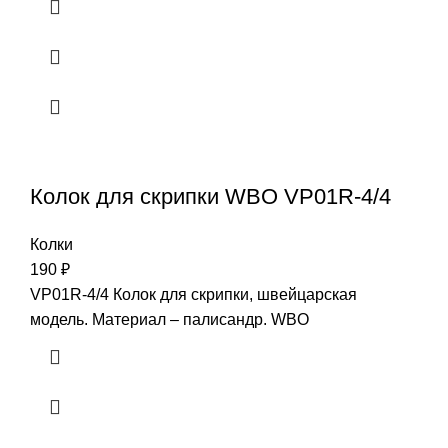
Колок для скрипки WBO VP01R-4/4
Колки
190
₽
VP01R-4/4 Колок для скрипки, швейцарская
модель. Материал – палисандр. WBO