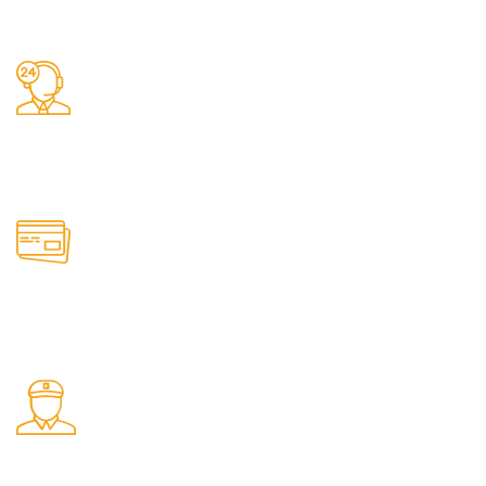
Заказы 24/7
Наш магазин принимает заказы круглосуточно
Онлайн оплата
Удобные способы оплаты товаров на сайте
Быстрая доставка