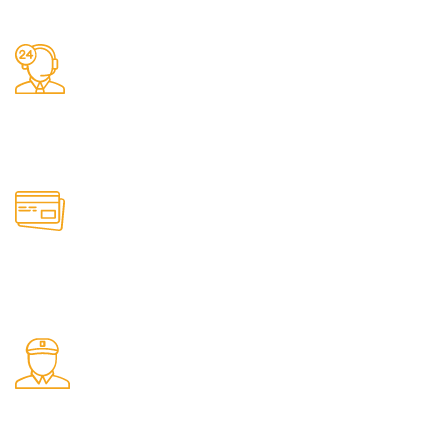
Заказы 24/7
Наш магазин принимает заказы круглосуточно
Онлайн оплата
Удобные способы оплаты товаров на сайте
Быстрая доставка
Доставляем товары по РФ транспортными компаниями