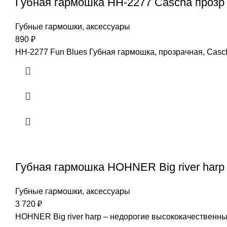
Губная гармошка HH-2277 Cascha прозр
Губные гармошки, аксессуары
890
₽
HH-2277 Fun Blues Губная гармошка, прозрачная, Casc
Губная гармошка HOHNER Big river harp
Губные гармошки, аксессуары
3 720
₽
HOHNER Big river harp – недорогие высококачественн