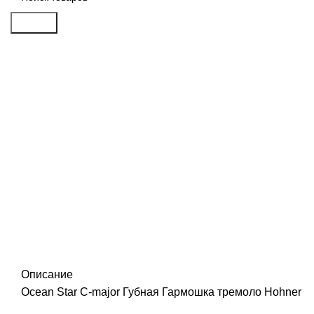
Search
Распродан
Click to enlarge
Описание
Ocean Star С-major Губная Гармошка тремоло Hohner