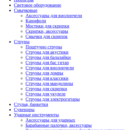
Световое оборудование
Смычковые
Аксессуары для виолончели
Канифоли
Мостики для скрипки
Скрипки, аксессуары
Смычки для скрипок
Струны
Поштучно струны
Струны для акустики
Струны для балалайки
Струны для бас гитар
Струны для виолончели
Струны для домры
Струны для классики
Струны для мандолины
Струны для скрипки
Струны для укулеле
Струны для электрогитары
Стулья, банкетки
Сувениры
Ударные инструменты
Аксессуары для ударных
Барабанные палочки, аксессуары