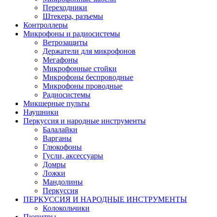
Переходники
Штекера, разъемы
Контроллеры
Микрофоны и радиосистемы
Ветрозащиты
Держатели для микрофонов
Мегафоны
Микрофонные стойки
Микрофоны беспроводные
Микрофоны проводные
Радиосистемы
Микшерные пульты
Наушники
Перкуссия и народные инструменты
Балалайки
Варганы
Глюкофоны
Гусли, аксессуары
Домры
Ложки
Мандолины
Перкуссия
ПЕРКУССИЯ И НАРОДНЫЕ ИНСТРУМЕНТЫ
Колокольчики
Пюпитры