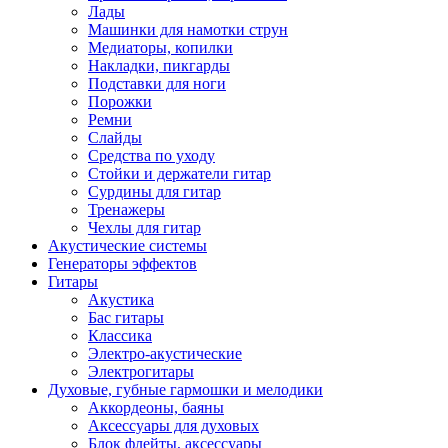
Лады
Машинки для намотки струн
Медиаторы, копилки
Накладки, пикгарды
Подставки для ноги
Порожки
Ремни
Слайды
Средства по уходу
Стойки и держатели гитар
Сурдины для гитар
Тренажеры
Чехлы для гитар
Акустические системы
Генераторы эффектов
Гитары
Акустика
Бас гитары
Классика
Электро-акустические
Электрогитары
Духовые, губные гармошки и мелодики
Аккордеоны, баяны
Аксессуары для духовых
Блок флейты, аксессуары