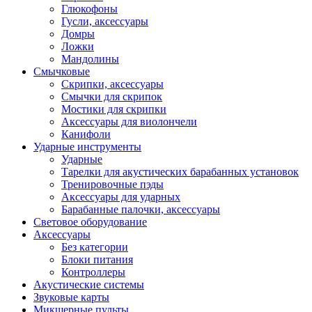
Глюкофоны
Гусли, аксессуары
Домры
Ложки
Мандолины
Смычковые
Скрипки, аксессуары
Смычки для скрипок
Мостики для скрипки
Аксессуары для виолончели
Канифоли
Ударные инструменты
Ударные
Тарелки для акустических барабанных установок
Тренировочные пэды
Аксессуары для ударных
Барабанные палочки, аксессуары
Световое оборудование
Аксессуары
Без категории
Блоки питания
Контроллеры
Акустические системы
Звуковые карты
Микшерные пульты