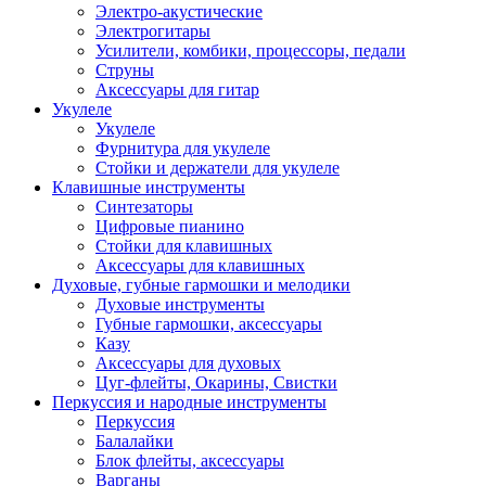
Электро-акустические
Электрогитары
Усилители, комбики, процессоры, педали
Струны
Аксессуары для гитар
Укулеле
Укулеле
Фурнитура для укулеле
Стойки и держатели для укулеле
Клавишные инструменты
Синтезаторы
Цифровые пианино
Стойки для клавишных
Аксессуары для клавишных
Духовые, губные гармошки и мелодики
Духовые инструменты
Губные гармошки, аксессуары
Казу
Аксессуары для духовых
Цуг-флейты, Окарины, Свистки
Перкуссия и народные инструменты
Перкуссия
Балалайки
Блок флейты, аксессуары
Варганы