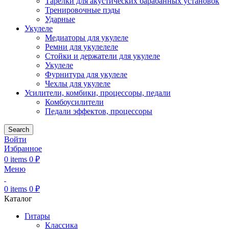
Тарелки для акустических барабанных установок
Тренировочные пэды
Ударные
Укулеле
Медиаторы для укулеле
Ремни для укулелеле
Стойки и держатели для укулеле
Укулеле
Фурнитура для укулеле
Чехлы для укулеле
Усилители, комбики, процессоры, педали
Комбоусилители
Педали эффектов, процессоры
Search
Войти
Избранное
0
items
0
₽
Меню
0
items
0
₽
Каталог
Гитары
Классика