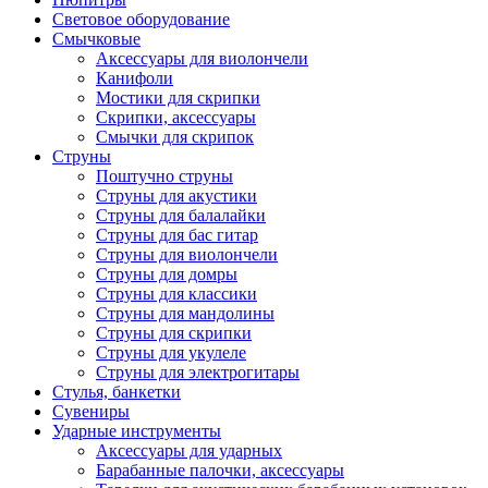
Световое оборудование
Смычковые
Аксессуары для виолончели
Канифоли
Мостики для скрипки
Скрипки, аксессуары
Смычки для скрипок
Струны
Поштучно струны
Струны для акустики
Струны для балалайки
Струны для бас гитар
Струны для виолончели
Струны для домры
Струны для классики
Струны для мандолины
Струны для скрипки
Струны для укулеле
Струны для электрогитары
Стулья, банкетки
Сувениры
Ударные инструменты
Аксессуары для ударных
Барабанные палочки, аксессуары