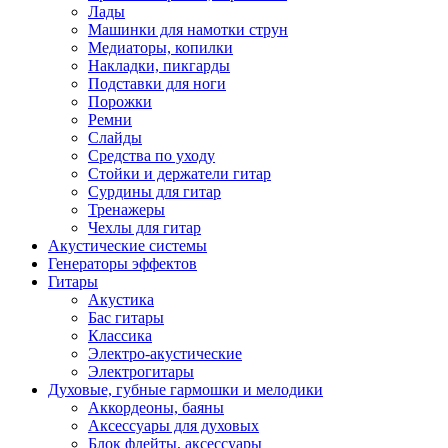
Лады
Машинки для намотки струн
Медиаторы, копилки
Накладки, пикгарды
Подставки для ноги
Порожки
Ремни
Слайды
Средства по уходу
Стойки и держатели гитар
Сурдины для гитар
Тренажеры
Чехлы для гитар
Акустические системы
Генераторы эффектов
Гитары
Акустика
Бас гитары
Классика
Электро-акустические
Электрогитары
Духовые, губные гармошки и мелодики
Аккордеоны, баяны
Аксессуары для духовых
Блок флейты, аксессуары