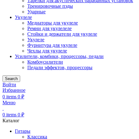
Тарелки для акустических барабанных установок
Тренировочные пэды
Ударные
Укулеле
Медиаторы для укулеле
Ремни для укулелеле
Стойки и держатели для укулеле
Укулеле
Фурнитура для укулеле
Чехлы для укулеле
Усилители, комбики, процессоры, педали
Комбоусилители
Педали эффектов, процессоры
Search
Войти
Избранное
0
items
0
₽
Меню
0
items
0
₽
Каталог
Гитары
Классика