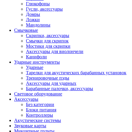
Глюкофоны
Гусли, аксессуары
Домры
Ложки
Мандолины
Смычковые
Скрипки, аксессуары
Смычки для скрипок
Мостики для скрипки
Аксессуары для виолончели
Канифоли
Ударные инструменты
Ударные
Тарелки для акустических барабанных установок
Тренировочные пэды
Аксессуары для ударных
Барабанные палочки, аксессуары
Световое оборудование
Аксессуары
Без категории
Блоки питания
Контроллеры
Акустические системы
Звуковые карты
Микшерные пульты