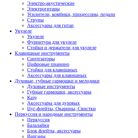
Электро-акустические
Электрогитары
Усилители, комбики, процессоры, педали
Струны
Аксессуары для гитар
Укулеле
Укулеле
Фурнитура для укулеле
Стойки и держатели для укулеле
Клавишные инструменты
Синтезаторы
Цифровые пианино
Стойки для клавишных
Аксессуары для клавишных
Духовые, губные гармошки и мелодики
Духовые инструменты
Губные гармошки, аксессуары
Казу
Аксессуары для духовых
Цуг-флейты, Окарины, Свистки
Перкуссия и народные инструменты
Перкуссия
Балалайки
Блок флейты, аксессуары
Варганы