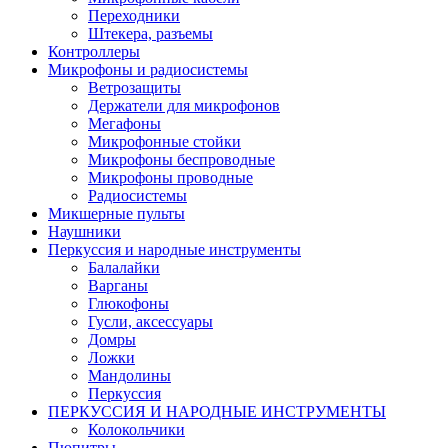
Переходники
Штекера, разъемы
Контроллеры
Микрофоны и радиосистемы
Ветрозащиты
Держатели для микрофонов
Мегафоны
Микрофонные стойки
Микрофоны беспроводные
Микрофоны проводные
Радиосистемы
Микшерные пульты
Наушники
Перкуссия и народные инструменты
Балалайки
Варганы
Глюкофоны
Гусли, аксессуары
Домры
Ложки
Мандолины
Перкуссия
ПЕРКУССИЯ И НАРОДНЫЕ ИНСТРУМЕНТЫ
Колокольчики
Пюпитры